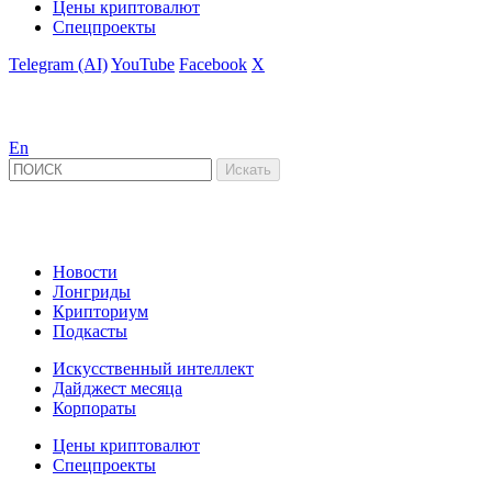
Цены криптовалют
Спецпроекты
Telegram (AI)
YouTube
Facebook
X
En
Новости
Лонгриды
Крипториум
Подкасты
Искусственный интеллект
Дайджест месяца
Корпораты
Цены криптовалют
Спецпроекты