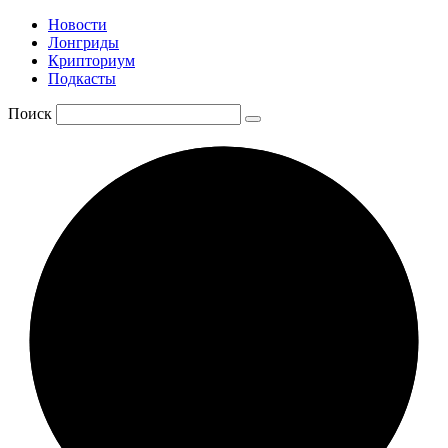
Новости
Лонгриды
Крипториум
Подкасты
Поиск