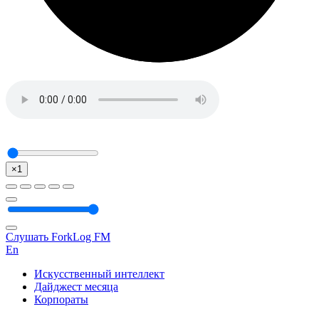
×1
Слушать ForkLog FM
En
Искусственный интеллект
Дайджест месяца
Корпораты