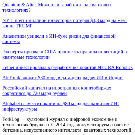
Quantum & After. Можно ли заработать на квантовых
технологиях?
NYT: почти миллион инвесторов потерял $3,8 млрд на мем-
коине TRUMP
Аналитики увидели в ИИ-буме риски для финансовой
системы
Эксперты призвали США прописать правила инвестиций в
квантовые технологии
Tether инвестировала в разработчика роботов NEURA Robotics
AirTrunk вложит $30 млрд в дата-центры для ИИ в Индии
Российский капитал на иностранных криптобиржах
сократился до 720 млрд рублей
Alphabet разместит акции на $80 млрд для развития ИИ-
инфраструктуры
ForkLog — культовый журнал о цифровой экономике и
технологиях будущего. С 2014 года документируем развитие
биткоина, искусственного интеллекта, квантовых технологий