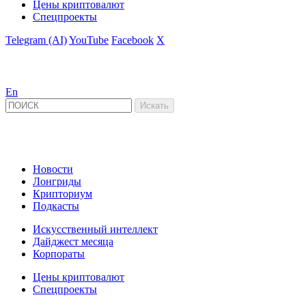
Цены криптовалют
Спецпроекты
Telegram (AI)
YouTube
Facebook
X
En
Новости
Лонгриды
Крипториум
Подкасты
Искусственный интеллект
Дайджест месяца
Корпораты
Цены криптовалют
Спецпроекты