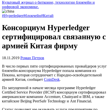
Культовый журнал о биткоине, технологии блокчейн и
цифровой экономике.
#Hyperledger
#блокчейн
#Китай
Консорциум Hyperledger
сертифицировал связанную с
армией Китая фирму
18.11.2019
Роман Петров
В число первых пяти сертифицированных провайдеров услуг
блокчейн-консорциума Hyperledger попала компания из
Пекина, которая сотрудничает с Народно-освободительной
армией Китая, сообщает
CoinDesk
.
По запущенной в начале месяца программе Hyperledger
Certified Service Provider (HCSP) консорциум сертифицировал
американские компании Accenture, Chainyard и IBM, а также
китайские Beijing PeerSafe Technology и Ant Financial.
Статус позволяет им оказывать услуги предприятиям по