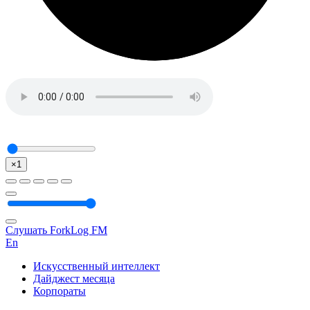
×1
Слушать ForkLog FM
En
Искусственный интеллект
Дайджест месяца
Корпораты