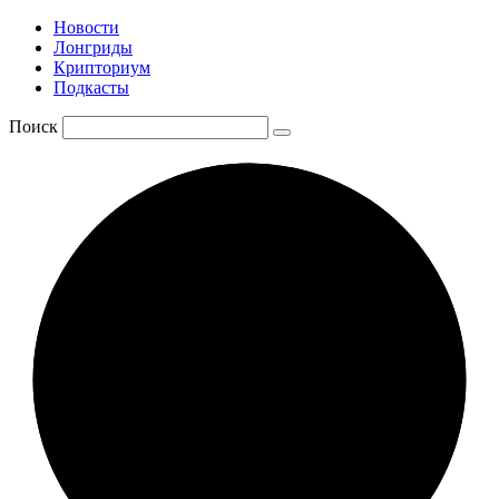
Новости
Лонгриды
Крипториум
Подкасты
Поиск