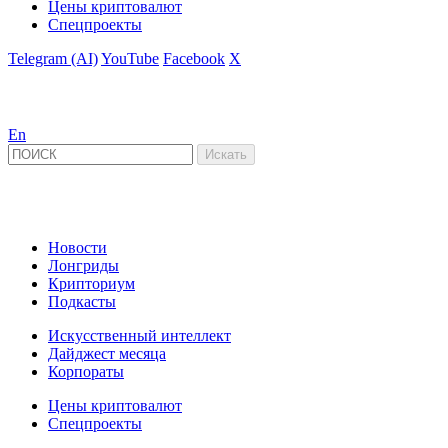
Цены криптовалют
Спецпроекты
Telegram (AI)
YouTube
Facebook
X
En
Новости
Лонгриды
Крипториум
Подкасты
Искусственный интеллект
Дайджест месяца
Корпораты
Цены криптовалют
Спецпроекты