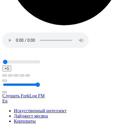
×1
Слушать ForkLog FM
En
Искусственный интеллект
Дайджест месяца
Корпораты