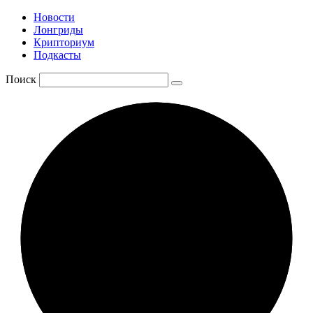
Новости
Лонгриды
Крипториум
Подкасты
Поиск