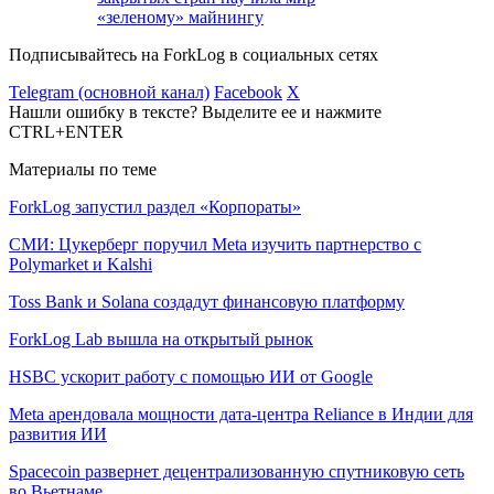
«зеленому» майнингу
Подписывайтесь на ForkLog в социальных сетях
Telegram (основной канал)
Facebook
X
Нашли ошибку в тексте? Выделите ее и нажмите
CTRL+ENTER
Материалы по теме
ForkLog запустил раздел «Корпораты»
СМИ: Цукерберг поручил Meta изучить партнерство с
Polymarket и Kalshi
Toss Bank и Solana создадут финансовую платформу
ForkLog Lab вышла на открытый рынок
HSBC ускорит работу с помощью ИИ от Google
Meta арендовала мощности дата-центра Reliance в Индии для
развития ИИ
Spacecoin развернет децентрализованную спутниковую сеть
во Вьетнаме