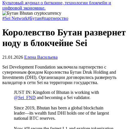
Культовый журнал о биткоине, технологии блокчейн и
цифровой экономике.
#Sei Network
#Бутан
#партнерство
Королевство Бутан развернет
ноду в блокчейне Sei
21.01.2026
Елена Васильева
Sei Development Foundation заключила партнерство с
суверенным фондом Королевства Бутан Druk Holding and
Investments (DHI). Организации договорились развернуть
валидатор в сети Sei на территории государства.
JUST IN: Kingdom of Bhutan is working with
@Sei_FND
and becoming a Sei validator.
Since 2019, Bhutan has been a global blockchain
leader—its wealth fund DHI holds one of the largest
national BTC reserves.
Now it'll secure the fastest L1 and explore tokenization