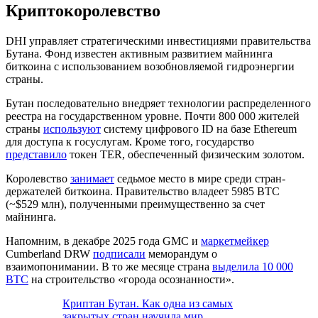
Криптокоролевство
DHI управляет стратегическими инвестициями правительства
Бутана. Фонд известен активным развитием майнинга
биткоина с использованием возобновляемой гидроэнергии
страны.
Бутан последовательно внедряет технологии распределенного
реестра на государственном уровне. Почти 800 000 жителей
страны
используют
систему цифрового ID на базе Ethereum
для доступа к госуслугам. Кроме того, государство
представило
токен TER, обеспеченный физическим золотом.
Королевство
занимает
седьмое место в мире среди стран-
держателей биткоина. Правительство владеет 5985 BTC
(~$529 млн), полученными преимущественно за счет
майнинга.
Напомним, в декабре 2025 года
GMC
и
маркетмейкер
Cumberland DRW
подписали
меморандум о
взаимопонимании. В то же месяце страна
выделила 10 000
BTC
на строительство «города осознанности».
Криптан Бутан. Как одна из самых
закрытых стран научила мир