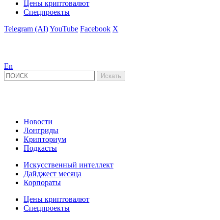
Цены криптовалют
Спецпроекты
Telegram (AI)
YouTube
Facebook
X
En
Новости
Лонгриды
Крипториум
Подкасты
Искусственный интеллект
Дайджест месяца
Корпораты
Цены криптовалют
Спецпроекты