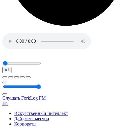
×1
Слушать ForkLog FM
En
Искусственный интеллект
Дайджест месяца
Корпораты