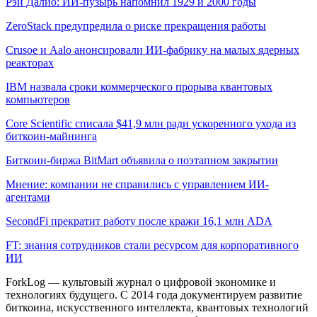
Рэй Далио: ИИ-пузырь напомнил 1929 и 2000 годы
ZeroStack предупредила о риске прекращения работы
Crusoe и Aalo анонсировали ИИ-фабрику на малых ядерных
реакторах
IBM назвала сроки коммерческого прорыва квантовых
компьютеров
Core Scientific списала $41,9 млн ради ускоренного ухода из
биткоин-майнинга
Биткоин-биржа BitMart объявила о поэтапном закрытии
Мнение: компании не справились с управлением ИИ-
агентами
SecondFi прекратит работу после кражи 16,1 млн ADA
FT: знания сотрудников стали ресурсом для корпоративного
ИИ
ForkLog — культовый журнал о цифровой экономике и
технологиях будущего. С 2014 года документируем развитие
биткоина, искусственного интеллекта, квантовых технологий