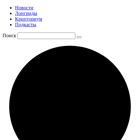
Новости
Лонгриды
Крипториум
Подкасты
Поиск