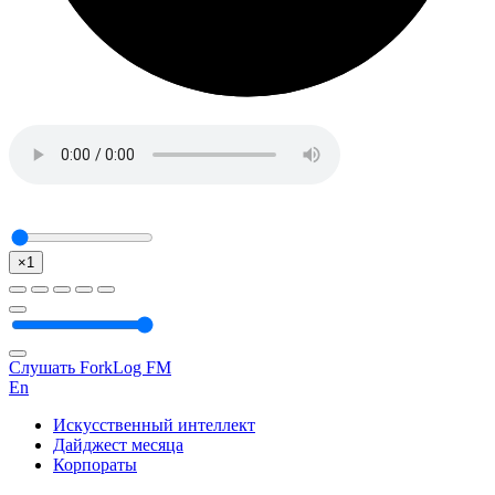
×1
Слушать ForkLog FM
En
Искусственный интеллект
Дайджест месяца
Корпораты