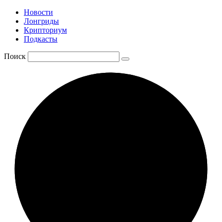
Новости
Лонгриды
Крипториум
Подкасты
Поиск