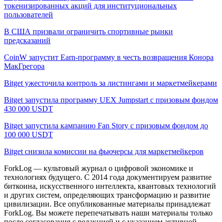
токенизированных акций для институциональных
пользователей
В США призвали ограничить спортивные рынки
предсказаний
CoinW запустит Earn-программу в честь возвращения Конора
МакГрегора
Bitget ужесточила контроль за листингами и маркетмейкерами
Bitget запустила программу UEX Jumpstart с призовым фондом
430 000 USDT
Bitget запустила кампанию Fan Story с призовым фондом до
100 000 USDT
Bitget снизила комиссии на фьючерсы для маркетмейкеров
ForkLog — культовый журнал о цифровой экономике и
технологиях будущего. С 2014 года документируем развитие
биткоина, искусственного интеллекта, квантовых технологий
и других систем, определяющих трансформацию и развитие
цивилизации.
Все опубликованные материалы принадлежат
ForkLog. Вы можете перепечатывать наши материалы только
после согласования с редакцией и с указанием активной