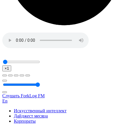
×1
Слушать ForkLog FM
En
Искусственный интеллект
Дайджест месяца
Корпораты