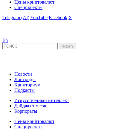
Цены криптовалют
Спецпроекты
Telegram (AI)
YouTube
Facebook
X
En
Новости
Лонгриды
Крипториум
Подкасты
Искусственный интеллект
Дайджест месяца
Корпораты
Цены криптовалют
Спецпроекты