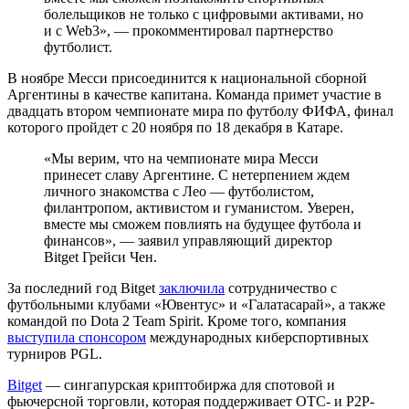
болельщиков не только с цифровыми активами, но
и с Web3», — прокомментировал партнерство
футболист.
В ноябре Месси присоединится к национальной сборной
Аргентины в качестве капитана. Команда примет участие в
двадцать втором чемпионате мира по футболу ФИФА, финал
которого пройдет с 20 ноября по 18 декабря в Катаре.
«Мы верим, что на чемпионате мира Месси
принесет славу Аргентине. С нетерпением ждем
личного знакомства с Лео — футболистом,
филантропом, активистом и гуманистом. Уверен,
вместе мы сможем повлиять на будущее футбола и
финансов», — заявил управляющий директор
Bitget Грейси Чен.
За последний год Bitget
заключила
сотрудничество с
футбольными клубами «Ювентус» и «Галатасарай», а также
командой по Dota 2 Team Spirit. Кроме того, компания
выступила спонсором
международных киберспортивных
турниров PGL.
Bitget
— сингапурская криптобиржа для спотовой и
фьючерсной торговли, которая поддерживает OTC- и P2P-