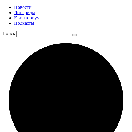
Новости
Лонгриды
Крипториум
Подкасты
Поиск