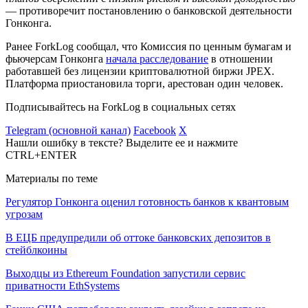
— противоречит постановлению о банковской деятельности
Гонконга.
Ранее ForkLog сообщал, что Комиссия по ценным бумагам и
фьючерсам Гонконга
начала расследование
в отношении
работавшей без лицензии криптовалютной биржи JPEX.
Платформа приостановила торги, арестован один человек.
Подписывайтесь на ForkLog в социальных сетях
Telegram (основной канал)
Facebook
X
Нашли ошибку в тексте? Выделите ее и нажмите
CTRL+ENTER
Материалы по теме
Регулятор Гонконга оценил готовность банков к квантовым
угрозам
В ЕЦБ предупредили об оттоке банковских депозитов в
стейблкоины
Выходцы из Ethereum Foundation запустили сервис
приватности EthSystems