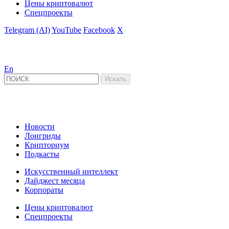
Цены криптовалют
Спецпроекты
Telegram (AI)
YouTube
Facebook
X
En
Новости
Лонгриды
Крипториум
Подкасты
Искусственный интеллект
Дайджест месяца
Корпораты
Цены криптовалют
Спецпроекты