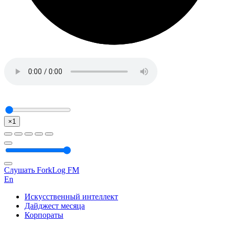
×1
Слушать ForkLog FM
En
Искусственный интеллект
Дайджест месяца
Корпораты