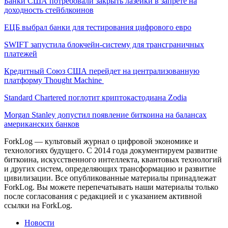
Банки США потребовали закрыть лазейки в запрете на
доходность стейблкоинов
ЕЦБ выбрал банки для тестирования цифрового евро
SWIFT запустила блокчейн-систему для трансграничных
платежей
Кредитный Союз США перейдет на централизованную
платформу Thought Machine
Standard Chartered поглотит криптокастодиана Zodia
Morgan Stanley допустил появление биткоина на балансах
американских банков
ForkLog — культовый журнал о цифровой экономике и
технологиях будущего. С 2014 года документируем развитие
биткоина, искусственного интеллекта, квантовых технологий
и других систем, определяющих трансформацию и развитие
цивилизации.
Все опубликованные материалы принадлежат
ForkLog. Вы можете перепечатывать наши материалы только
после согласования с редакцией и с указанием активной
ссылки на ForkLog.
Новости