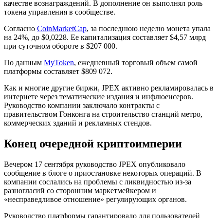
качестве вознаграждений. В дополнение он выполнял роль
токена управления в сообществе.
Согласно
CoinMarketCap
, за последнюю неделю монета упала
на 24%, до $0,0228. Ее капитализация составляет $4,57 млрд
при суточном обороте в $207 000.
По данным
MyToken
, ежедневный торговый объем самой
платформы составляет $809 072.
Как и многие другие биржи, JPEX активно рекламировалась в
интернете через тематические издания и инфлюенсеров.
Руководство компании заключало контракты с
правительством Гонконга на строительство станций метро,
коммерческих зданий и рекламных стендов.
Конец очередной криптоимперии
Вечером 17 сентября руководство JPEX опубликовало
сообщение в блоге о приостановке некоторых операций. В
компании сослались на проблемы с ликвидностью из-за
разногласий со сторонним маркетмейкером и
«несправедливое отношение» регулирующих органов.
Руководство платформы гарантировало для пользователей