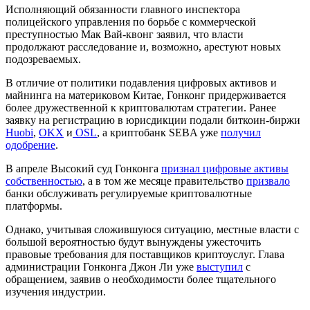
Исполняющий обязанности главного инспектора
полицейского управления по борьбе с коммерческой
преступностью Мак Вай-квонг заявил, что власти
продолжают расследование и, возможно, арестуют новых
подозреваемых.
В отличие от политики подавления цифровых активов и
майнинга на материковом Китае, Гонконг придерживается
более дружественной к криптовалютам стратегии. Ранее
заявку на регистрацию в юрисдикции подали биткоин-биржи
Huobi
,
OKX
и
OSL
, а криптобанк SEBA уже
получил
одобрение
.
В апреле Высокий суд Гонконга
признал цифровые активы
собственностью
, а в том же месяце правительство
призвало
банки обслуживать регулируемые криптовалютные
платформы.
Однако, учитывая сложившуюся ситуацию, местные власти с
большой вероятностью будут вынуждены ужесточить
правовые требования для поставщиков криптоуслуг. Глава
администрации Гонконга Джон Ли уже
выступил
с
обращением, заявив о необходимости более тщательного
изучения индустрии.