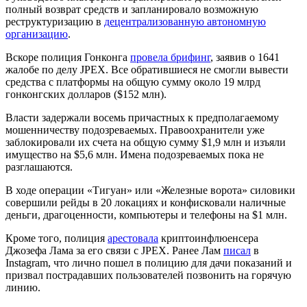
полный возврат средств и запланировало возможную
реструктуризацию в
децентрализованную автономную
организацию
.
Вскоре полиция Гонконга
провела брифинг
, заявив о 1641
жалобе по делу JPEX. Все обратившиеся не смогли вывести
средства с платформы на общую сумму около 19 млрд
гонконгских долларов ($152 млн).
Власти задержали восемь причастных к предполагаемому
мошенничеству подозреваемых. Правоохранители уже
заблокировали их счета на общую сумму $1,9 млн и изъяли
имущество на $5,6 млн. Имена подозреваемых пока не
разглашаются.
В ходе операции «Тигуан» или «Железные ворота» силовики
совершили рейды в 20 локациях и конфисковали наличные
деньги, драгоценности, компьютеры и телефоны на $1 млн.
Кроме того, полиция
арестовала
криптоинфлюенсера
Джозефа Лама за его связи с JPEX. Ранее Лам
писал
в
Instagram, что лично пошел в полицию для дачи показаний и
призвал пострадавших пользователей позвонить на горячую
линию.