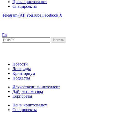
Цены криптовалют
Спецпроекты
Telegram (AI)
YouTube
Facebook
X
En
Новости
Лонгриды
Крипториум
Подкасты
Искусственный интеллект
Дайджест месяца
Корпораты
Цены криптовалют
Спецпроекты