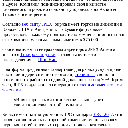
в Дубае. Компания позиционировала себя в качестве
глобального игрока, но основной упор делала на Азиатско-
Тихоокеанский регион.
Согласно
веб-сайту JPEX
, биржа имеет торговые лицензии в
Канаде, США и Австралии. На бумаге фирма даже
предоставляла каждому пользователю компенсационный план
страхования с максимальным лимитом в $75 000.
Сооснователем и генеральным директором JPEX America
значится
Тихиро Синдзаки
, а главой азиатского
подразделения —
Шон Нан
.
Платформа предлагала стандартные для рынка услуги вроде
спотовой и деривативной торговли,
стейкинга
, свопов и
пассивного заработка с годовой доходностью под 30%. Кроме
того, JPEX поддерживала операции с
невзаимозаменяемыми
токенами
.
«Инвестировать в акции легко» — так звучит
слоган криптовалютной компании.
Биржа имеет нативную монету JPC стандарта
ERC-20
. Актив
позволял экономить на торговой комиссии, использовался в
игровых и стейкинговых сервисах, а также начислялся в