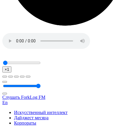
×1
Слушать ForkLog FM
En
Искусственный интеллект
Дайджест месяца
Корпораты