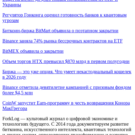
Украины
Регулятор Гонконга оценил готовность банков к квантовым
угрозам
Биткоин-биржа BitMart объявила о поэтапном закрытии
Binance заняла 74% рынка бессрочных контрактов на ETF
BitMEX объявила о закрытии
Объем торгов HTX превысил $870 млрд в первом полугодии
Биржа — это уже опция. Что умеет некастодиальный кошелек
в 2026 году
Binance отметила девятилетие кампанией с призовым фондом
более $4,5 млн
CoinW запустит Earn-программу в честь возвращения Конора
МакГрегора
ForkLog — культовый журнал о цифровой экономике и
технологиях будущего. С 2014 года документируем развитие
биткоина, искусственного интеллекта, квантовых технологий
и других систем, определяющих трансформацию и развитие