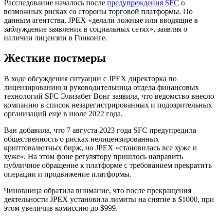
Расследование началось после
предупреждения SFC
о
возможных рисках со стороны торговой платформы. По
данным агентства, JPEX «делали ложные или вводящие в
заблуждение заявления в социальных сетях», заявляя о
наличии лицензии в Гонконге.
Жесткие постмеры
В ходе обсуждения ситуации с JPEX директорка по
лицензированию и руководительница отдела финансовых
технологий SFC Элизабет Вонг заявила, что ведомство внесло
компанию в список незарегистрированных и подозрительных
организаций еще в июле 2022 года.
Ван добавила, что 7 августа 2023 года SFC предупредила
общественность о рисках нелицензированных
криптовалютных бирж, но JPEX «становилась все хуже и
хуже». На этом фоне регулятору пришлось направить
публичное обращение к платформе с требованием прекратить
операции и продвижение платформы.
Чиновница обратила внимание, что после прекращения
деятельности JPEX установила лимиты на снятие в $1000, при
этом увеличив комиссию до $999.