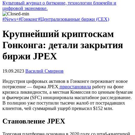
Культовый журнал о биткоине, технологии блокчейн и
цифровой экономике.
#News+
#Гонконг
#Централизованные биржи (CEX)
Крупнейший криптоскам
Гонконга: детали закрытия
биржи JPEX
19.09.2023
Василий Смирнов
Индустрия цифровых активов в Гонконге переживает новое
потрясение — биржа JPEX
приостановила
работу на фоне
кризиса ликвидности, а местная Комиссия по ценным бумагам
и фьючерсам (SFC) инициировала масштабное расследование.
В полицию уже поступили тысячи жалоб от пострадавших
клиентов, чей суммарный ущерб превысил $152 млн.
Становление JPEX
Торговая платформа основана в 2020 году со штаб-квартирой