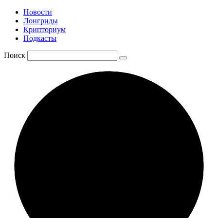
Новости
Лонгриды
Крипториум
Подкасты
Поиск