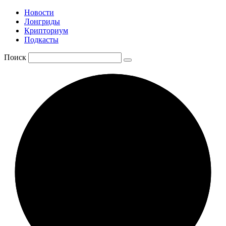
Новости
Лонгриды
Крипториум
Подкасты
Поиск