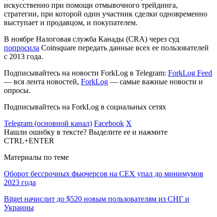
искусственно при помощи отмывочного трейдинга,
стратегии, при которой один участник сделки одновременно
выступает и продавцом, и покупателем.
В ноябре Налоговая служба Канады (CRA) через суд
попросила
Coinsquare передать данные всех ее пользователей
с 2013 года.
Подписывайтесь на новости ForkLog в Telegram:
ForkLog Feed
— вся лента новостей,
ForkLog
— самые важные новости и
опросы.
Подписывайтесь на ForkLog в социальных сетях
Telegram (основной канал)
Facebook
X
Нашли ошибку в тексте? Выделите ее и нажмите
CTRL+ENTER
Материалы по теме
Оборот бессрочных фьючерсов на CEX упал до минимумов
2023 года
Bitget начислит до $520 новым пользователям из СНГ и
Украины