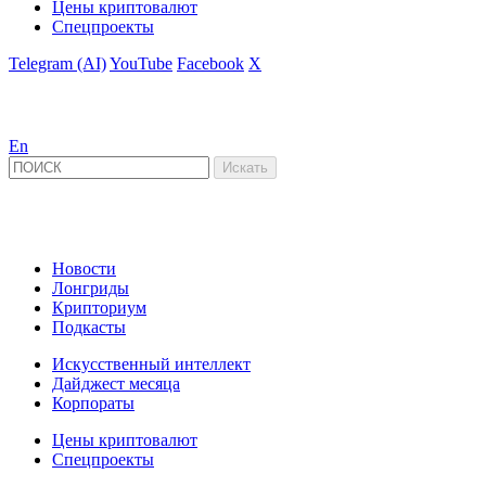
Цены криптовалют
Спецпроекты
Telegram (AI)
YouTube
Facebook
X
En
Новости
Лонгриды
Крипториум
Подкасты
Искусственный интеллект
Дайджест месяца
Корпораты
Цены криптовалют
Спецпроекты