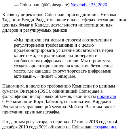
— Coinsquare (@Coinsquare)
November 25, 2020
К совету директоров Coinsquare присоединились Николас
Тадани и Венди Радд, имеющие опыт в сферах регулирования
ценных бумаг в Канаде, деятельности инвестиционных
дилеров и регулируемых рынков.
«Мы приняли эти меры в строгом соответствии с
регуляторными требованиями и с целью
продемонстрировать усиление обязательств перед
клиентами, сотрудниками, акционерами и
сообществом цифровых активов. Мы стремимся
создать ориентированное на клиентов безопасное
место, где канадцы смогут торговать цифровыми
активами», – пишет Coinsquare.
Напомним, в июле по требованию Комиссии по ценным
бумагам Онтарио (OSC), обвинившей Coinsquare в
фальсификации торговых объемов, свои посты
покинули
CEO компании Коул Даймонд, ее основатель Вирджил
Ростанд и управляющий Феликс Мейзер. Всем им также
присудили крупные штрафы.
По данным регулятора, в период с 17 июля 2018 года по 4
декабря 2019 года 90% объемов на Coinsquare
создавались