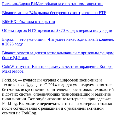
Биткоин-биржа BitMart объявила о поэтапном закрытии
Binance заняла 74% рынка бессрочных контрактов на ETF
BitMEX объявила о закрытии
Объем торгов HTX превысил $870 млрд в первом полугодии
Биржа — это уже опция. Что умеет некастодиальный кошелек
в 2026 году
Binance отметила девятилетие кампанией с призовым фондом
более $4,5 млн
CoinW запустит Earn-программу в честь возвращения Конора
МакГрегора
ForkLog — культовый журнал о цифровой экономике и
технологиях будущего. С 2014 года документируем развитие
биткоина, искусственного интеллекта, квантовых технологий
и других систем, определяющих трансформацию и развитие
цивилизации.
Все опубликованные материалы принадлежат
ForkLog. Вы можете перепечатывать наши материалы только
после согласования с редакцией и с указанием активной
ссылки на ForkLog.