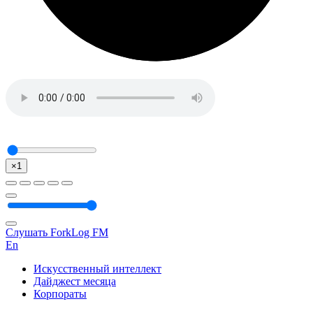
×1
Слушать ForkLog FM
En
Искусственный интеллект
Дайджест месяца
Корпораты