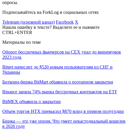
опросы.
Подписывайтесь на ForkLog в социальных сетях
Telegram (основной канал)
Facebook
X
Нашли ошибку в тексте? Выделите ее и нажмите
CTRL+ENTER
Материалы по теме
Оборот бессрочных фьючерсов на CEX упал до минимумов
2023 года
Bitget начислит до $520 новым пользователям из СНГ и
Украины
Биткоин-биржа BitMart объявила о поэтапном закрытии
Binance заняла 74% рынка бессрочных контрактов на ETF
BitMEX объявила о закрытии
Объем торгов HTX превысил $870 млрд в первом полугодии
Биржа — это уже опция. Что умеет некастодиальный кошелек
в 2026 году