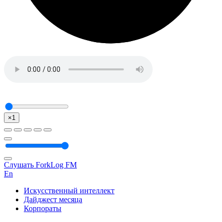
×1
Слушать ForkLog FM
En
Искусственный интеллект
Дайджест месяца
Корпораты