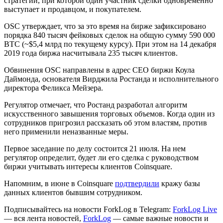
стратегии, при которой один участник сделки одновременно
выступает и продавцом, и покупателем.
OSC утверждает, что за это время на бирже зафиксировано
порядка 840 тысяч фейковых сделок на общую сумму 590 000
BTC (~$5,4 млрд по текущему курсу). При этом на 14 декабря
2019 года биржа насчитывала 235 тысяч клиентов.
Обвинения OSC направлены в адрес CEO биржи Коула
Даймонда, основателя Вирджила Ростанда и исполнительного
директора Феликса Мейзера.
Регулятор отмечает, что Ростанд разработал алгоритм
искусственного завышения торговых объемов. Когда один из
сотрудников пригрозил рассказать об этом властям, против
него применили неназванные меры.
Первое заседание по делу состоится 21 июля. На нем
регулятор определит, будет ли его сделка с руководством
биржи учитывать интересы клиентов Coinsquare.
Напомним, в июне в Coinsquare
подтвердили
кражу базы
данных клиентов бывшим сотрудником.
Подписывайтесь на новости ForkLog в Telegram:
ForkLog Live
— вся лента новостей,
ForkLog
— самые важные новости и