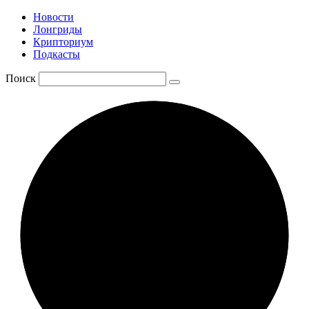
Новости
Лонгриды
Крипториум
Подкасты
Поиск