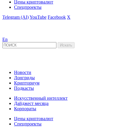
Цены криптовалют
Спецпроекты
Telegram (AI)
YouTube
Facebook
X
En
Новости
Лонгриды
Крипториум
Подкасты
Искусственный интеллект
Дайджест месяца
Корпораты
Цены криптовалют
Спецпроекты