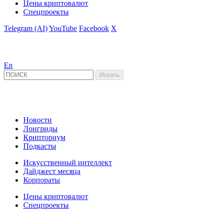
Цены криптовалют
Спецпроекты
Telegram (AI)
YouTube
Facebook
X
En
Новости
Лонгриды
Крипториум
Подкасты
Искусственный интеллект
Дайджест месяца
Корпораты
Цены криптовалют
Спецпроекты