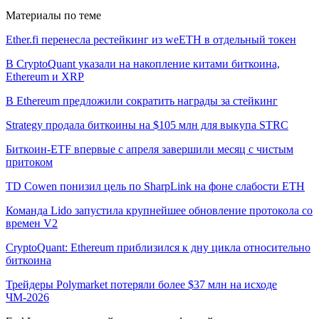
Материалы по теме
Ether.fi перенесла рестейкинг из weETH в отдельный токен
В CryptoQuant указали на накопление китами биткоина,
Ethereum и XRP
В Ethereum предложили сократить награды за стейкинг
Strategy продала биткоины на $105 млн для выкупа STRC
Биткоин-ETF впервые с апреля завершили месяц с чистым
притоком
TD Cowen понизил цель по SharpLink на фоне слабости ETH
Команда Lido запустила крупнейшее обновление протокола со
времен V2
CryptoQuant: Ethereum приблизился к дну цикла относительно
биткоина
Трейдеры Polymarket потеряли более $37 млн на исходе
ЧМ-2026