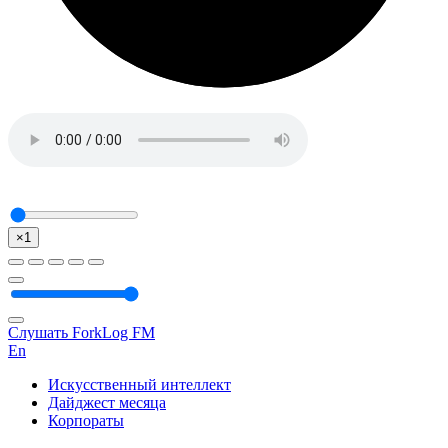
×1
Слушать ForkLog FM
En
Искусственный интеллект
Дайджест месяца
Корпораты