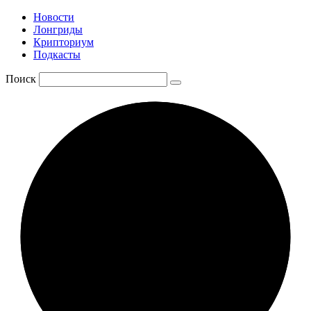
Новости
Лонгриды
Крипториум
Подкасты
Поиск