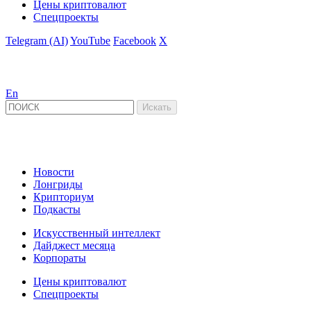
Цены криптовалют
Спецпроекты
Telegram (AI)
YouTube
Facebook
X
En
Новости
Лонгриды
Крипториум
Подкасты
Искусственный интеллект
Дайджест месяца
Корпораты
Цены криптовалют
Спецпроекты