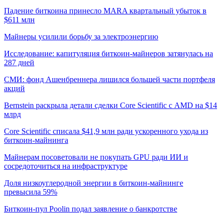
Падение биткоина принесло MARA квартальный убыток в
$611 млн
Майнеры усилили борьбу за электроэнергию
Исследование: капитуляция биткоин-майнеров затянулась на
287 дней
СМИ: фонд Ашенбреннера лишился большей части портфеля
акций
Bernstein раскрыла детали сделки Core Scientific с AMD на $14
млрд
Core Scientific списала $41,9 млн ради ускоренного ухода из
биткоин-майнинга
Майнерам посоветовали не покупать GPU ради ИИ и
сосредоточиться на инфраструктуре
Доля низкоуглеродной энергии в биткоин-майнинге
превысила 59%
Биткоин-пул Poolin подал заявление о банкротстве