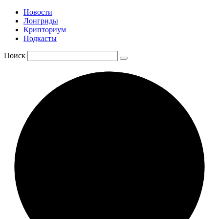
Новости
Лонгриды
Крипториум
Подкасты
Поиск