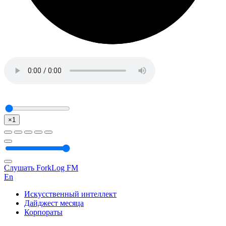
×1
Слушать ForkLog FM
En
Искусственный интеллект
Дайджест месяца
Корпораты