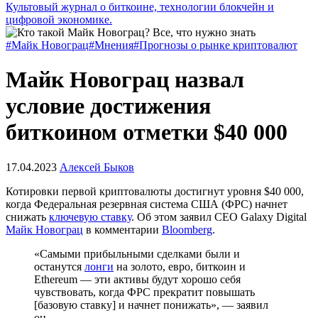
Культовый журнал о биткоине, технологии блокчейн и
цифровой экономике.
#Майк Новограц
#Мнения
#Прогнозы о рынке криптовалют
Майк Новограц назвал
условие достижения
биткоином отметки $40 000
17.04.2023
Алексей Быков
Котировки первой криптовалюты достигнут уровня $40 000,
когда Федеральная резервная система США (ФРС) начнет
снижать
ключевую ставку
. Об этом заявил CEO Galaxy Digital
Майк Новограц
в комментарии
Bloomberg
.
«Самыми прибыльными сделками были и
останутся
лонги
на золото, евро, биткоин и
Ethereum — эти активы будут хорошо себя
чувствовать, когда ФРС прекратит повышать
[базовую ставку] и начнет понижать», — заявил
он.