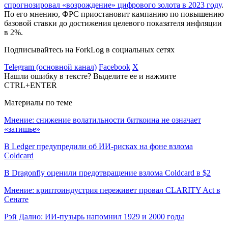
спрогнозировал «возрождение» цифрового золота в 2023 году
.
По его мнению, ФРС приостановит кампанию по повышению
базовой ставки до достижения целевого показателя инфляции
в 2%.
Подписывайтесь на ForkLog в социальных сетях
Telegram (основной канал)
Facebook
X
Нашли ошибку в тексте? Выделите ее и нажмите
CTRL+ENTER
Материалы по теме
Мнение: снижение волатильности биткоина не означает
«затишье»
В Ledger предупредили об ИИ-рисках на фоне взлома
Coldcard
В Dragonfly оценили предотвращение взлома Coldcard в $2
Мнение: криптоиндустрия переживет провал CLARITY Act в
Сенате
Рэй Далио: ИИ-пузырь напомнил 1929 и 2000 годы