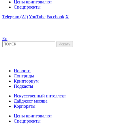
Цены криптовалют
Спецпроекты
Telegram (AI)
YouTube
Facebook
X
En
Новости
Лонгриды
Крипториум
Подкасты
Искусственный интеллект
Дайджест месяца
Корпораты
Цены криптовалют
Спецпроекты