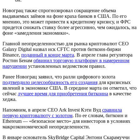
Новограц также спрогнозировал сокращение объема
выдаваемых займов на фоне краха банков в США. По его
мнению, это может привести к кредитному кризису, и ФРС
придется снижать ставку более агрессивно, чем ожидалось, на
фоне «замедления экономики».
Главной неопределенностью для рынка криптовалют CEO
Galaxy Digital назвал иск
CFTC
против биткоин-биржи
Binance,
поданный в конце марта
. В апреле глава регулятора
Ростин Бенам
обвинил торговую платформу в намеренном
нарушении
установленных ведомством правил.
Ранее Новограц заявил, что ралли цифрового золота
подтвердило целесообразность его создания
для кризисных
явлений в экономике США. В середине марта он отметил, что
сейчас
лучшее время для приобретения биткоина
в качестве
хеджа.
Напомним, в апреле CEO Ark Invest Кэти Вуд
сравнила
первую криптовалюту с золотом
. По ее словам, биткоин и
Ethereum — «безопасное место» для инвесторов в условиях
макроэкономической неопределенности.
В январе основатель SkyBridge Capital Энтони Скарамуччи