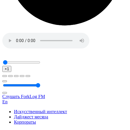
×1
Слушать ForkLog FM
En
Искусственный интеллект
Дайджест месяца
Корпораты