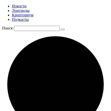
Новости
Лонгриды
Крипториум
Подкасты
Поиск