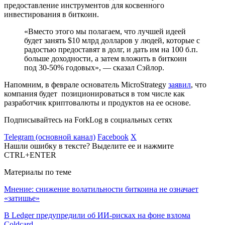
предоставление инструментов для косвенного
инвестирования в биткоин.
«Вместо этого мы полагаем, что лучшей идеей
будет занять $10 млрд долларов у людей, которые с
радостью предоставят в долг, и дать им на 100 б.п.
больше доходности, а затем вложить в биткоин
под 30-50% годовых», — сказал Сэйлор.
Напомним, в феврале основатель MicroStrategy
заявил
, что
компания будет позиционироваться в том числе как
разработчик криптовалюты и продуктов на ее основе.
Подписывайтесь на ForkLog в социальных сетях
Telegram (основной канал)
Facebook
X
Нашли ошибку в тексте? Выделите ее и нажмите
CTRL+ENTER
Материалы по теме
Мнение: снижение волатильности биткоина не означает
«затишье»
В Ledger предупредили об ИИ-рисках на фоне взлома
Coldcard