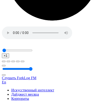
×1
Слушать ForkLog FM
En
Искусственный интеллект
Дайджест месяца
Корпораты