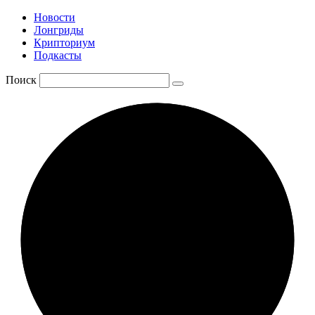
Новости
Лонгриды
Крипториум
Подкасты
Поиск