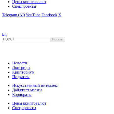
Цены криптовалют
Спецпроекты
Telegram (AI)
YouTube
Facebook
X
En
Новости
Лонгриды
Крипториум
Подкасты
Искусственный интеллект
Дайджест месяца
Корпораты
Цены криптовалют
Спецпроекты