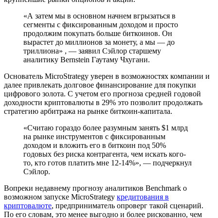
«А затем мы в основном начнем вгрызаться в
сегменты с фиксированным доходом и просто
продолжим покупать больше биткоинов. Он
вырастет до миллионов за монету, а мы — до
триллиона» , — заявил Сэйлор старшему
аналитику Bernstein Гаутаму Чхугани.
Основатель MicroStrategy уверен в возможностях компании и
далее привлекать долговое финансирование для покупки
цифрового золота. С учетом его прогноза средней годовой
доходности криптовалюты в 29% это позволит продолжать
стратегию арбитража на рынке биткоин-капитала.
«Считаю гораздо более разумным занять $1 млрд
на рынке инструментов с фиксированным
доходом и вложить его в биткоин под 50%
годовых без риска контрагента, чем искать кого-
то, кто готов платить мне 12-14%», — подчеркнул
Сэйлор.
Вопреки недавнему прогнозу аналитиков Benchmark о
возможном запуске MicroStrategy
кредитования в
криптовалюте
, предприниматель опроверг такой сценарий.
По его словам, это менее выгодно и более рискованно, чем