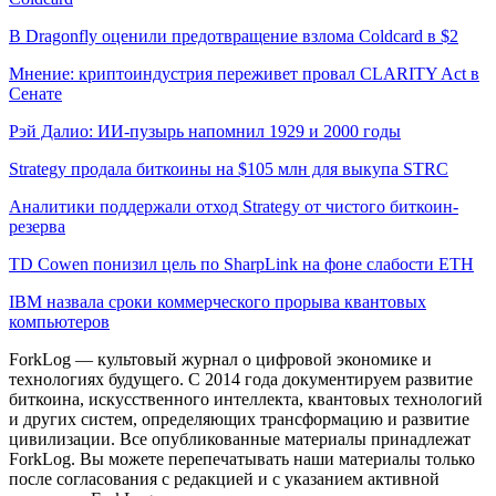
В Dragonfly оценили предотвращение взлома Coldcard в $2
Мнение: криптоиндустрия переживет провал CLARITY Act в
Сенате
Рэй Далио: ИИ-пузырь напомнил 1929 и 2000 годы
Strategy продала биткоины на $105 млн для выкупа STRC
Аналитики поддержали отход Strategy от чистого биткоин-
резерва
TD Cowen понизил цель по SharpLink на фоне слабости ETH
IBM назвала сроки коммерческого прорыва квантовых
компьютеров
ForkLog — культовый журнал о цифровой экономике и
технологиях будущего. С 2014 года документируем развитие
биткоина, искусственного интеллекта, квантовых технологий
и других систем, определяющих трансформацию и развитие
цивилизации.
Все опубликованные материалы принадлежат
ForkLog. Вы можете перепечатывать наши материалы только
после согласования с редакцией и с указанием активной