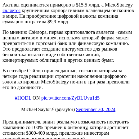
Активы оцениваются примерно в $15,5 млрд, а MicroStrategy
является
крупнейшим корпоративным владельцем биткоинов
в мире. На приобретение цифровой валюты компания
суммарно потратила $9,9 млрд.
По мнению Сэйлора, первая криптовалюта является «самым
ценным активом в мире», используя который фирма может
превратиться в торговый банк или финансовую компанию.
Это предполагает создание инструментов для рынков
биткоин-капитала в виде собственных акций,
конвертируемых облигаций и других ценных бумаг.
В сентябре Сэйлор привел данные, согласно которым за
четыре года реализации стратегии накопления цифрового
золота котировки MicroStrategy почти в три раза превзошли
его по доходности.
#HODL
ON
pic.twitter.com/ZyBLUvu1d5
— Michael Saylor⚡️ (@saylor)
September 30, 2024
Предприниматель видит реальную возможность построить
компанию со 100% премией к биткоину, которая достигнет
стоимости $300-400 млрд, предложив инвесторам
крупнейшие рынки опционов и акций.