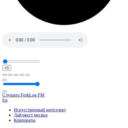
×1
Слушать ForkLog FM
En
Искусственный интеллект
Дайджест месяца
Корпораты