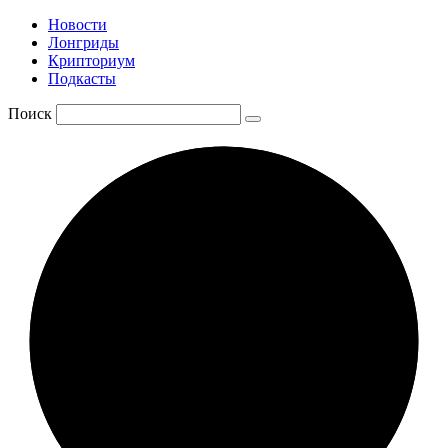
Новости
Лонгриды
Крипториум
Подкасты
Поиск