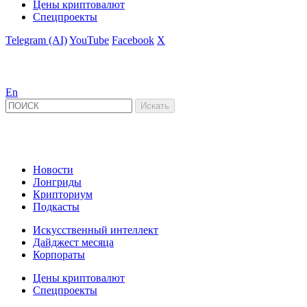
Цены криптовалют
Спецпроекты
Telegram (AI)
YouTube
Facebook
X
En
Новости
Лонгриды
Крипториум
Подкасты
Искусственный интеллект
Дайджест месяца
Корпораты
Цены криптовалют
Спецпроекты