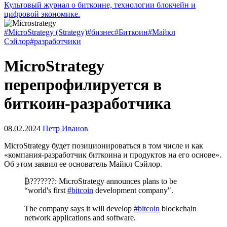
Культовый журнал о биткоине, технологии блокчейн и
цифровой экономике.
#MicroStrategy (Strategy)
#бизнес
#Биткоин
#Майкл
Сэйлор
#разработчики
MicroStrategy
перепрофилируется в
биткоин-разработчика
08.02.2024
Петр Иванов
MicroStrategy будет позиционироваться в том числе и как
«компания-разработчик биткоина и продуктов на его основе».
Об этом заявил ее основатель Майкл Сэйлор.
₿???????: MicroStrategy announces plans to be
“world's first
#bitcoin
development company".
The company says it will develop
#bitcoin
blockchain
network applications and software.