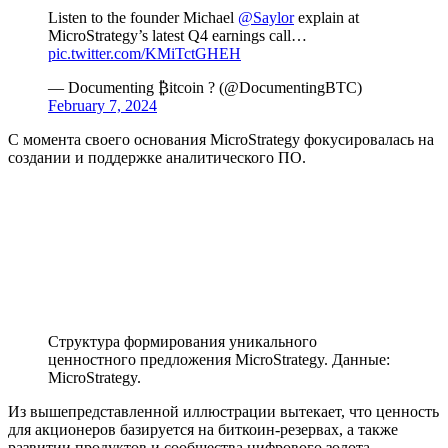
Listen to the founder Michael
@Saylor
explain at
MicroStrategy’s latest Q4 earnings call…
pic.twitter.com/KMiTctGHEH
— Documenting ₿itcoin ? (@DocumentingBTC)
February 7, 2024
С момента своего основания MicroStrategy фокусировалась на
создании и поддержке аналитического ПО.
Структура формирования уникального
ценностного предложения MicroStrategy. Данные:
MicroStrategy.
Из вышепредставленной иллюстрации вытекает, что ценность
для акционеров базируется на биткоин-резервах, а также
развитии продуктов и сообщества цифрового золота.