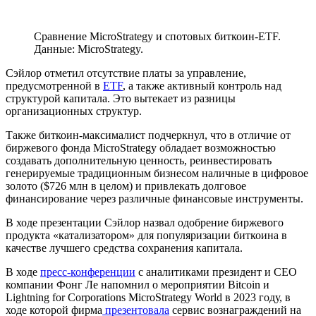
Сравнение MicroStrategy и спотовых биткоин-ETF.
Данные: MicroStrategy.
Сэйлор отметил отсутствие платы за управление,
предусмотренной в
ETF
, а также активный контроль над
структурой капитала. Это вытекает из разницы
организационных структур.
Также биткоин-максималист подчеркнул, что в отличие от
биржевого фонда MicroStrategy обладает возможностью
создавать дополнительную ценность, реинвестировать
генерируемые традиционным бизнесом наличные в цифровое
золото ($726 млн в целом) и привлекать долговое
финансирование через различные финансовые инструменты.
В ходе презентации Сэйлор назвал одобрение биржевого
продукта «катализатором» для популяризации биткоина в
качестве лучшего средства сохранения капитала.
В ходе
пресс-конференции
с аналитиками президент и CEO
компании Фонг Ле напомнил о мероприятии Bitcoin и
Lightning for Corporations MicroStrategy World в 2023 году, в
ходе которой фирма
презентовала
сервис вознаграждений на