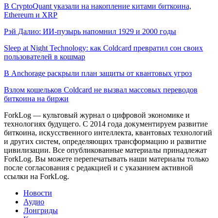
В CryptoQuant указали на накопление китами биткоина,
Ethereum и XRP
Рэй Далио: ИИ-пузырь напомнил 1929 и 2000 годы
Sleep at Night Technology: как Coldcard превратил сон своих
пользователей в кошмар
В Anchorage раскрыли план защиты от квантовых угроз
Взлом кошельков Coldcard не вызвал массовых переводов
биткоина на биржи
ForkLog — культовый журнал о цифровой экономике и
технологиях будущего. С 2014 года документируем развитие
биткоина, искусственного интеллекта, квантовых технологий
и других систем, определяющих трансформацию и развитие
цивилизации.
Все опубликованные материалы принадлежат
ForkLog. Вы можете перепечатывать наши материалы только
после согласования с редакцией и с указанием активной
ссылки на ForkLog.
Новости
Аудио
Лонгриды