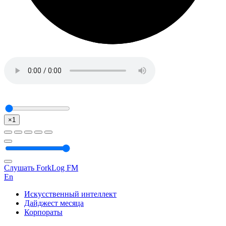
×1
Слушать ForkLog FM
En
Искусственный интеллект
Дайджест месяца
Корпораты