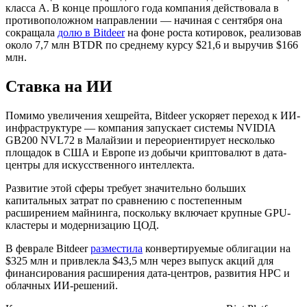
класса A. В конце прошлого года компания действовала в
противоположном направлении — начиная с сентября она
сокращала
долю в Bitdeer
на фоне роста котировок, реализовав
около 7,7 млн BTDR по среднему курсу $21,6 и выручив $166
млн.
Ставка на ИИ
Помимо увеличения хешрейта, Bitdeer ускоряет переход к ИИ-
инфраструктуре — компания запускает системы NVIDIA
GB200 NVL72 в Малайзии и переориентирует несколько
площадок в США и Европе из добычи криптовалют в дата-
центры для искусственного интеллекта.
Развитие этой сферы требует значительно больших
капитальных затрат по сравнению с постепенным
расширением майнинга, поскольку включает крупные
GPU
-
кластеры и модернизацию
ЦОД
.
В феврале Bitdeer
разместила
конвертируемые облигации на
$325 млн и привлекла $43,5 млн через выпуск акций для
финансирования расширения дата-центров, развития
HPC
и
облачных ИИ-решений.