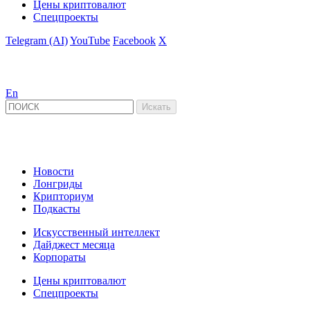
Цены криптовалют
Спецпроекты
Telegram (AI)
YouTube
Facebook
X
En
Новости
Лонгриды
Крипториум
Подкасты
Искусственный интеллект
Дайджест месяца
Корпораты
Цены криптовалют
Спецпроекты