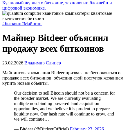
Культовый журнал о биткоине, технологии блокчейн и
цифровой экономике.
#Биткоин
#Майнинг
Майнер Bitdeer объяснил
продажу всех биткоинов
23.02.2026
Владимир Слипер
Майнинговая компания Bitdeer призвала не беспокоиться о
продаже всех биткоинов, объяснив свой поступок желанием
купить новые объекты.
Our decision to sell Bitcoin should not be a concern for
the broader market. We are currently evaluating
multiple non-binding powered land acquisition
opportunities, and we believe it is prudent to prepare
liquidity now. Our hash rate will continue to grow, and
we will continue…
— Bitdeer (@BitdeerOfficial)
February 23, 2026