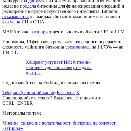
Конкуренты
движутся
в схожем направлении. Riot Platform
недавно
продала
биткоины для финансирования операций и
расширения в сфере искусственного интеллекта. Bitfarms
отказывается
от имиджа «биткоин-компании» и усиливает
фокус на ИИ в США.
MARA также
расширяет
деятельность в области HPC и
LLM
.
Напомним, 19 февраля в результате очередного перерасчета
сложность майнинга биткоина
увеличилась
на 14,73% — до
144,4 T.
Хешрейт уступает ИИ: биткоин-
майнеры сделали ставку на дата-
центры
Подписывайтесь на ForkLog в социальных сетях
Telegram (основной канал)
Facebook
X
Нашли ошибку в тексте? Выделите ее и нажмите
CTRL+ENTER
Материалы по теме
Мнение: снижение волатильности биткоина не означает
«затишье»