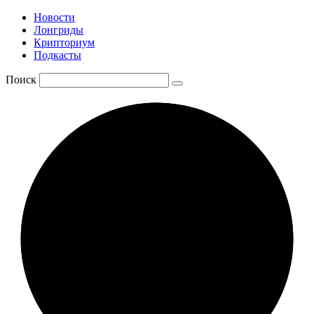
Новости
Лонгриды
Крипториум
Подкасты
Поиск