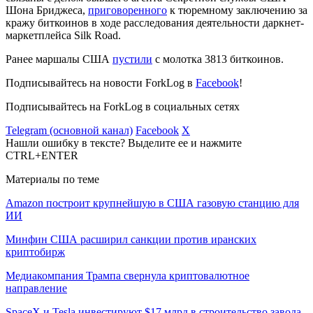
Шона Бриджеса,
приговоренного
к тюремному заключению за
кражу биткоинов в ходе расследования деятельности даркнет-
маркетплейса Silk Road.
Ранее маршалы США
пустили
с молотка 3813 биткоинов.
Подписывайтесь на новости ForkLog в
Facebook
!
Подписывайтесь на ForkLog в социальных сетях
Telegram (основной канал)
Facebook
X
Нашли ошибку в тексте? Выделите ее и нажмите
CTRL+ENTER
Материалы по теме
Amazon построит крупнейшую в США газовую станцию для
ИИ
Минфин США расширил санкции против иранских
криптобирж
Медиакомпания Трампа свернула криптовалютное
направление
SpaceX и Tesla инвестируют $17 млрд в строительство завода