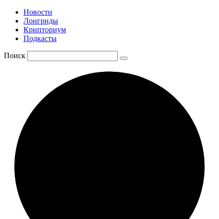
Новости
Лонгриды
Крипториум
Подкасты
Поиск