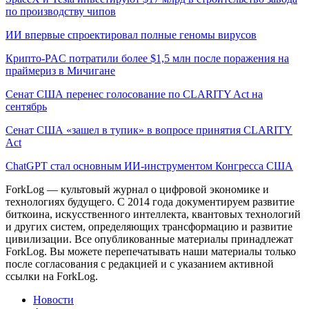
по производству чипов
ИИ впервые спроектировал полные геномы вирусов
Крипто-PAC потратили более $1,5 млн после поражения на
праймериз в Мичигане
Сенат США перенес голосование по CLARITY Act на
сентябрь
Сенат США «зашел в тупик» в вопросе принятия CLARITY
Act
ChatGPT стал основным ИИ-инструментом Конгресса США
ForkLog — культовый журнал о цифровой экономике и
технологиях будущего. С 2014 года документируем развитие
биткоина, искусственного интеллекта, квантовых технологий
и других систем, определяющих трансформацию и развитие
цивилизации.
Все опубликованные материалы принадлежат
ForkLog. Вы можете перепечатывать наши материалы только
после согласования с редакцией и с указанием активной
ссылки на ForkLog.
Новости