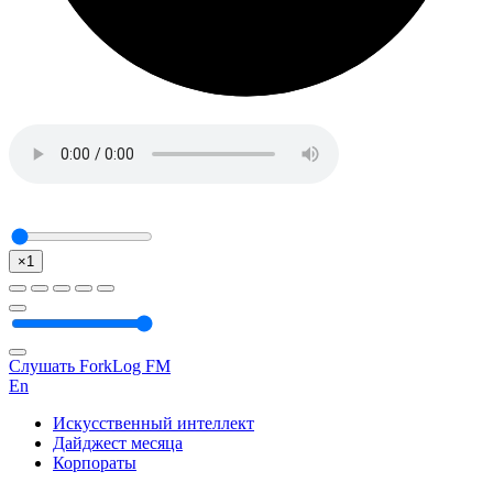
×1
Слушать ForkLog FM
En
Искусственный интеллект
Дайджест месяца
Корпораты