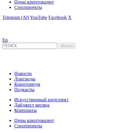
Цены криптовалют
Спецпроекты
Telegram (AI)
YouTube
Facebook
X
En
Новости
Лонгриды
Крипториум
Подкасты
Искусственный интеллект
Дайджест месяца
Корпораты
Цены криптовалют
Спецпроекты