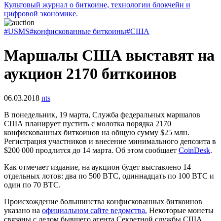
Культовый журнал о биткоине, технологии блокчейн и
цифровой экономике.
#USMS
#конфискованные биткоины
#США
Маршалы США выставят на
аукцион 2170 биткоинов
06.03.2018
nts
В понедельник, 19 марта, Служба федеральных маршалов
США планирует пустить с молотка порядка 2170
конфискованных биткоинов на общую сумму $25 млн.
Регистрация участников и внесение минимального депозита в
$200 000 продлится до 14 марта. Об этом сообщает
CoinDesk
.
Как отмечает издание, на аукцион будет выставлено 14
отдельных лотов: два по 500 BTC, одиннадцать по 100 BTC и
один по 70 BTC.
Происхождение большинства конфискованных биткоинов
указано на
официальном сайте ведомства.
Некоторые монеты
связаны с делом бывшего агента Секретной службы США