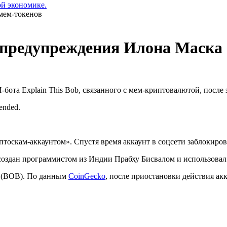
ой экономике.
 предупреждения Илона Маска
-бота Explain This Bob, связанного с мем-криптовалютой, посл
pended.
иптоскам-аккаунтом». Спустя время аккаунт в соцсети заблокиро
создан программистом из Индии Прабху Бисвалом и использовал
n (BOB). По данным
CoinGecko
, после приостановки действия ак