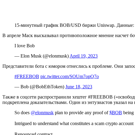
15-минутный график BOB/USD биржи Uniswap. Данные
В апреле Маск высказывал противоположное мнение насчет бота
I love Bob
— Elon Musk (@elonmusk)
April 19, 2023
Представители бота с юмором отнеслись к проблеме. Они запос
#FREEBOB
pic.twitter.com/SOUm7opQ7o
— Bob (@BobEthToken)
June 18, 2023
Также в соцсети распространили хештег #FREEBOB («освободит
подкреплена доказательствами. Один из энтузиастов указал н
So does
@elonmusk
plan to provide any proof of
$BOB
being 
Intrigued to understand what constitutes a scam crypto account
Renounced contract