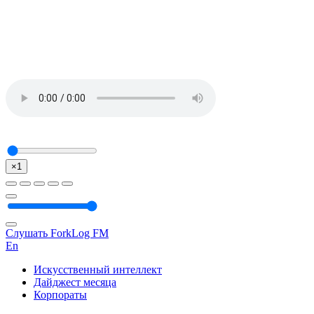
×1
Слушать ForkLog FM
En
Искусственный интеллект
Дайджест месяца
Корпораты