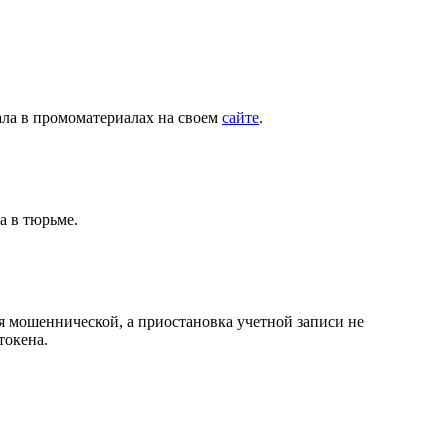
ала в промоматериалах на своем
сайте
.
на в тюрьме.
я мошеннической, а приостановка учетной записи не
токена.