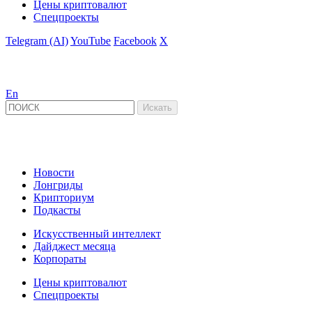
Цены криптовалют
Спецпроекты
Telegram (AI)
YouTube
Facebook
X
En
Новости
Лонгриды
Крипториум
Подкасты
Искусственный интеллект
Дайджест месяца
Корпораты
Цены криптовалют
Спецпроекты