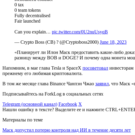
0 tax
0 team tokens
Fully decentralised
Fair launched
Can you explain…
pic.twitter.com/0U2nuUsyqB
— Crypto Boss (CB) ? (@Cryptoboss2000)
June 18, 2023
«Планирует ли Илон Маск предоставить какие-либо доказ
разницу между BOB и DOGE? И почему одна монета моше
Напомним, в мае глава Tesla и SpaceX
посоветовал
инвесторам 
прежнему его любимая криптовалюта.
В том же месяце глава Binance Чанпэн Чжао
заявил
, что Маск 
Подписывайтесь на ForkLog в социальных сетях
Telegram (основной канал)
Facebook
X
Нашли ошибку в тексте? Выделите ее и нажмите CTRL+ENTE
Материалы по теме
Маск допустил потерю контроля над ИИ в течение десяти лет