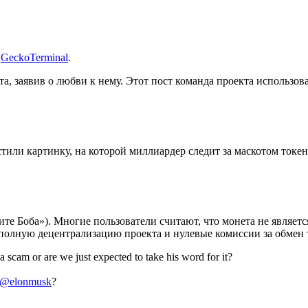
:
GeckoTerminal
.
, заявив о любви к нему. Этот пост команда проекта использов
тили картинку, на которой миллиардер следит за маскотом токе
е Боба»). Многие пользователи считают, что монета не являетс
а полную децентрализацию проекта и нулевые комиссии за обмен 
a scam or are we just expected to take his word for it?
@elonmusk
?