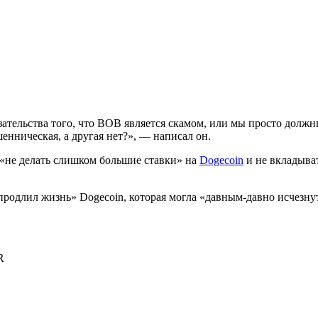
ательства того, что BOB является скамом, или мы просто должн
нническая, а другая нет?», — написал он.
«не делать слишком большие ставки» на
Dogecoin
и не вкладыват
«продлил жизнь» Dogecoin, которая могла «давным-давно исчезну
R