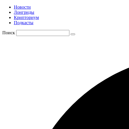
Новости
Лонгриды
Крипториум
Подкасты
Поиск