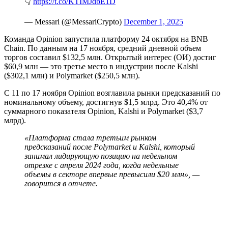
👇
https://t.co/KTIMJdbE1D
— Messari (@MessariCrypto)
December 1, 2025
Команда Opinion запустила платформу 24 октября на BNB
Chain. По данным на 17 ноября, средний дневной объем
торгов составил $132,5 млн. Открытый интерес (ОИ) достиг
$60,9 млн — это третье место в индустрии после Kalshi
($302,1 млн) и Polymarket ($250,5 млн).
С 11 по 17 ноября Opinion возглавила рынки предсказаний по
номинальному объему, достигнув $1,5 млрд. Это 40,4% от
суммарного показателя Opinion, Kalshi и Polymarket ($3,7
млрд).
«Платформа стала третьим рынком
предсказаний после Polymarket и Kalshi, который
занимал лидирующую позицию на недельном
отрезке с апреля 2024 года, когда недельные
объемы в секторе впервые превысили $20 млн», —
говорится в отчете.‎