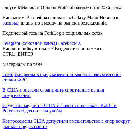
Запуск Metapool и Opinion Protocol ожидается в 2026 году.
Напомним, 25 ноября основатель Galaxy Майк Новограц
раскрыл
планы по выходу на рынок предсказаний.
Подписывайтесь на ForkLog в социальных сетях
Telegram (основной канал)
Facebook
X
Нашли ошибку в тексте? Выделите ее и нажмите
CTRL+ENTER
Материалы по теме
Трейдеры рынков предсказаний повысили шансы на рост
ставки ФРС
В США призвали ограничить спортивные рынки
предсказаний
Студенты-медики в США начали использовать Kalshi и
Polymarket для оплаты учебы
Конгрессмены США допустили вмешательство в спор вокруг
рынков предсказаний