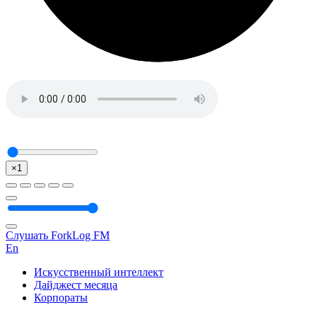
×1
Слушать ForkLog FM
En
Искусственный интеллект
Дайджест месяца
Корпораты