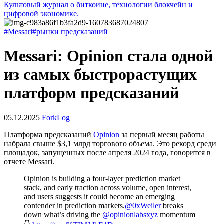
Культовый журнал о биткоине, технологии блокчейн и
цифровой экономике.
#Messari
#рынки предсказаний
Messari: Opinion стала одной
из самых быстрорастущих
платформ предсказаний
05.12.2025
ForkLog
Платформа предсказаний
Opinion
за первый месяц работы
набрала свыше $3,1 млрд торгового объема. Это рекорд среди
площадок, запущенных после апреля 2024 года, говорится в
отчете Messari.
Opinion is building a four-layer prediction market
stack, and early traction across volume, open interest,
and users suggests it could become an emerging
contender in prediction markets.
@0xWeiler
breaks
down what’s driving the
@opinionlabsxyz
momentum