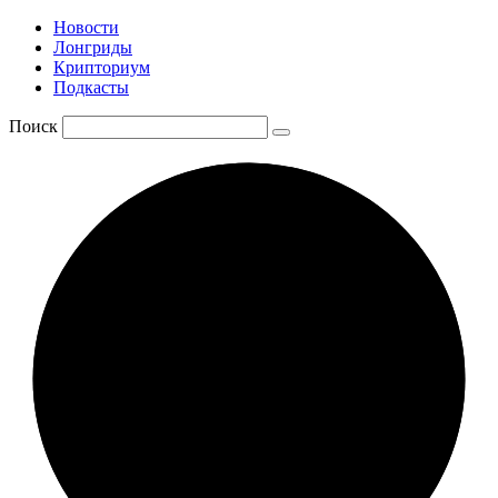
Новости
Лонгриды
Крипториум
Подкасты
Поиск