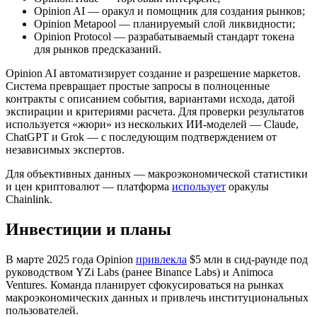
Opinion AI — оракул и помощник для создания рынков;
Opinion Metapool — планируемый слой ликвидности;
Opinion Protocol — разрабатываемый стандарт токена
для рынков предсказаний.
Opinion AI автоматизирует создание и разрешение маркетов.
Система превращает простые запросы в полноценные
контракты с описанием события, вариантами исхода, датой
экспирации и критериями расчета. Для проверки результатов
используется «жюри» из нескольких ИИ-моделей — Claude,
ChatGPT и Grok — с последующим подтверждением от
независимых экспертов.
Для объективных данных — макроэкономической статистики
и цен криптовалют — платформа
использует
оракулы
Chainlink.
Инвестиции и планы
В марте 2025 года Opinion
привлекла
$5 млн в сид-раунде под
руководством YZi Labs (ранее Binance Labs) и Animoca
Ventures. Команда планирует сфокусироваться на рынках
макроэкономических данных и привлечь институциональных
пользователей.