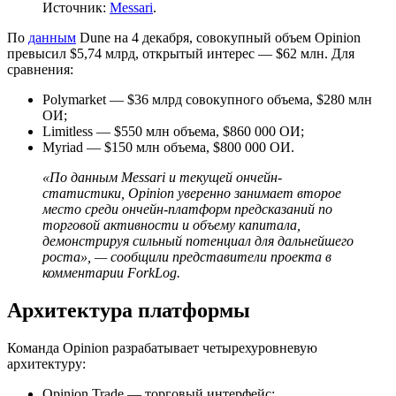
Источник:
Messari
.
По
данным
Dune на 4 декабря, совокупный объем Opinion
превысил $5,74 млрд, открытый интерес — $62 млн. Для
сравнения:
Polymarket — $36 млрд совокупного объема, $280 млн
ОИ;
Limitless — $550 млн объема, $860 000 ОИ;
Myriad — $150 млн объема, $800 000 ОИ.
«По данным Messari и текущей ончейн-
статистики, Opinion уверенно занимает второе
место среди ончейн-платформ предсказаний по
торговой активности и объему капитала,
демонстрируя сильный потенциал для дальнейшего
роста», — сообщили представители проекта в
комментарии ForkLog.
Архитектура платформы
Команда Opinion разрабатывает четырехуровневую
архитектуру:
Opinion.Trade — торговый интерфейс;