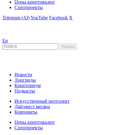
Цены криптовалют
Спецпроекты
Telegram (AI)
YouTube
Facebook
X
En
Новости
Лонгриды
Крипториум
Подкасты
Искусственный интеллект
Дайджест месяца
Корпораты
Цены криптовалют
Спецпроекты