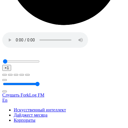
×1
Слушать ForkLog FM
En
Искусственный интеллект
Дайджест месяца
Корпораты