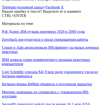
Telegram (основной канал)
Facebook
X
Нашли ошибку в тексте? Выделите ее и нажмите
CTRL+ENTER
Материалы по теме
Рэй Далио: ИИ-пузырь напомнил 1929 и 2000 годы
ZeroStack предупредила о риске прекращения работы
Crusoe и Aalo анонсировали ИИ-фабрику на малых ядерных
реакторах
IBM назвала сроки коммерческого прорыва квантовых
компьютеров
Core Scientific списала $41,9 млн ради ускоренного ухода из
биткоин-майнинга
Биткоин-биржа BitMart объявила о поэтапном закрытии
Мнение: компании не справились с управлением ИИ-
агентами
SecondFi прекратит работу после кражи 16,1 млн ADA