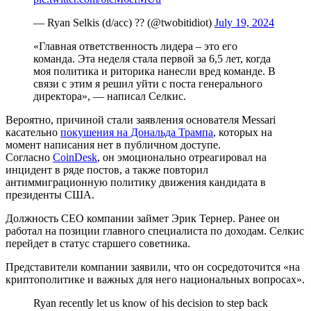
— Ryan Selkis (d/acc) ?? (@twobitidiot)
July 19, 2024
«Главная ответственность лидера – это его
команда. Эта неделя стала первой за 6,5 лет, когда
моя политика и риторика нанесли вред команде. В
связи с этим я решил уйти с поста генерального
директора», — написал Селкис.
Вероятно, причиной стали заявления основателя Messari
касательно
покушения на Дональда Трампа
, которых на
момент написания нет в публичном доступе.
Согласно
CoinDesk
, он эмоционально отреагировал на
инцидент в ряде постов, а также повторил
антиммиграционную политику движения кандидата в
президенты США.
Должность CEO компании займет Эрик Тернер. Ранее он
работал на позиции главного специалиста по доходам. Селкис
перейдет в статус старшего советника.
Представители компании заявили, что он сосредоточится «на
криптополитике и важных для него национальных вопросах».
Ryan recently let us know of his decision to step back