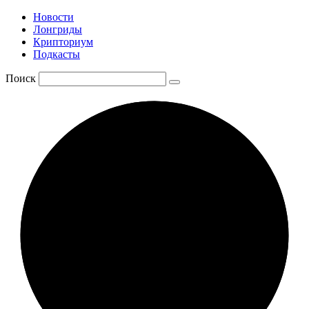
Новости
Лонгриды
Крипториум
Подкасты
Поиск