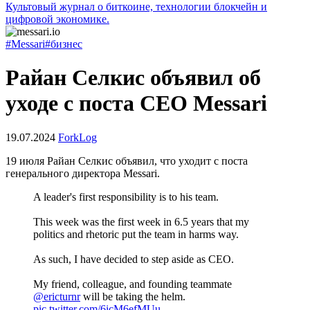
Культовый журнал о биткоине, технологии блокчейн и
цифровой экономике.
#Messari
#бизнес
Райан Селкис объявил об
уходе с поста CEO Messari
19.07.2024
ForkLog
19 июля Райан Селкис объявил, что уходит с поста
генерального директора Messari.
A leader's first responsibility is to his team.
This week was the first week in 6.5 years that my
politics and rhetoric put the team in harms way.
As such, I have decided to step aside as CEO.
My friend, colleague, and founding teammate
@ericturnr
will be taking the helm.
pic.twitter.com/6icM6efMUu