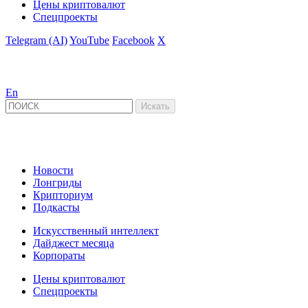
Цены криптовалют
Спецпроекты
Telegram (AI)
YouTube
Facebook
X
En
Новости
Лонгриды
Крипториум
Подкасты
Искусственный интеллект
Дайджест месяца
Корпораты
Цены криптовалют
Спецпроекты