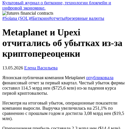
Культовый журнал о биткоине, технологии блокчейн и
цифровой экономике.
#Solana (SOL)
#Биткоин
#отчеты
#резервные валюты
Metaplanet и Upexi
отчитались об убытках из-за
криптопереоценки
13.05.2026
Елена Васильева
Японская публичная компания Metaplanet
опубликовала
финансовый отчет за первый квартал. Чистый убыток фирмы
составил 114,5 млрд иен ($725,6 млн) из-за падения курса
первой криптовалюты.
Несмотря на итоговый убыток, операционные показатели
компании выросли. Выручка увеличилась на 251,1% по
сравнению с прошлым годом и достигла 3,08 млрд иен ($19,5
млн).
Операционная прибыль составила 2,3 млрд иен ($14,4 млн).