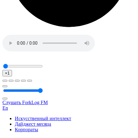
×1
Слушать ForkLog FM
En
Искусственный интеллект
Дайджест месяца
Корпораты