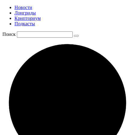
Новости
Лонгриды
Крипториум
Подкасты
Поиск