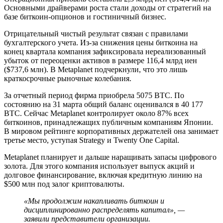
Основными драйверами роста стали доходы от стратегий на
базе биткоин-опционов и гостиничный бизнес.
Отрицательный чистый результат связан с правилами
бухгалтерского учета. Из-за снижения цены биткоина на
конец квартала компания зафиксировала нереализованный
убыток от переоценки активов в размере 116,4 млрд иен
($737,6 млн). В Metaplanet подчеркнули, что это лишь
краткосрочные рыночные колебания.
За отчетный период фирма приобрела 5075 BTC. По
состоянию на 31 марта общий баланс оценивался в 40 177
BTC. Сейчас Metaplanet контролирует около 87% всех
биткоинов, принадлежащих публичным компаниям Японии.
В мировом рейтинге корпоративных держателей она занимает
третье место, уступая Strategy и Twenty One Capital.
Metaplanet планирует и дальше наращивать запасы цифрового
золота. Для этого компания использует выпуск акций и
долговое финансирование, включая кредитную линию на
$500 млн под залог криптовалюты.
«Мы продолжим накапливать биткоин и
дисциплинированно распределять капитал», —
заявили представители организации.