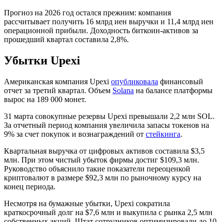
Прогноз на 2026 год остался прежним: компания
рассчитывает получить 16 млрд иен выручки и 11,4 млрд иен
операционной прибыли. Доходность биткоин-активов за
прошедший квартал составила 2,8%.
Убытки Upexi
Американская компания Upexi
опубликовала
финансовый
отчет за третий квартал. Объем
Solana
на балансе платформы
вырос на 189 000 монет.
31 марта совокупные резервы Upexi превышали 2,2 млн SOL.
За отчетный период компания увеличила запасы токенов на
9% за счет покупок и вознаграждений от
стейкинга
.
Квартальная выручка от цифровых активов составила $3,5
млн. При этом чистый убыток фирмы достиг $109,3 млн.
Руководство объяснило такие показатели переоценкой
криптовалют в размере $92,3 млн по рыночному курсу на
конец периода.
Несмотря на бумажные убытки, Upexi сократила
краткосрочный долг на $7,6 млн и выкупила с рынка 2,5 млн
собственных акций. Штат сотрудников оптимизировали до 10