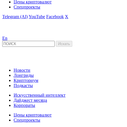
Цены криптовалют
Спецпроекты
Telegram (AI)
YouTube
Facebook
X
En
Новости
Лонгриды
Крипториум
Подкасты
Искусственный интеллект
Дайджест месяца
Корпораты
Цены криптовалют
Спецпроекты