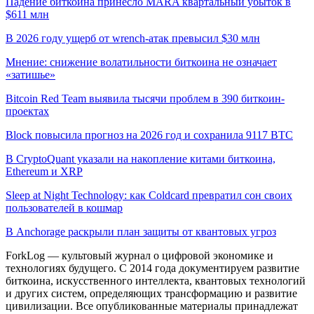
Падение биткоина принесло MARA квартальный убыток в
$611 млн
В 2026 году ущерб от wrench-атак превысил $30 млн
Мнение: снижение волатильности биткоина не означает
«затишье»
Bitcoin Red Team выявила тысячи проблем в 390 биткоин-
проектах
Block повысила прогноз на 2026 год и сохранила 9117 BTC
В CryptoQuant указали на накопление китами биткоина,
Ethereum и XRP
Sleep at Night Technology: как Coldcard превратил сон своих
пользователей в кошмар
В Anchorage раскрыли план защиты от квантовых угроз
ForkLog — культовый журнал о цифровой экономике и
технологиях будущего. С 2014 года документируем развитие
биткоина, искусственного интеллекта, квантовых технологий
и других систем, определяющих трансформацию и развитие
цивилизации.
Все опубликованные материалы принадлежат