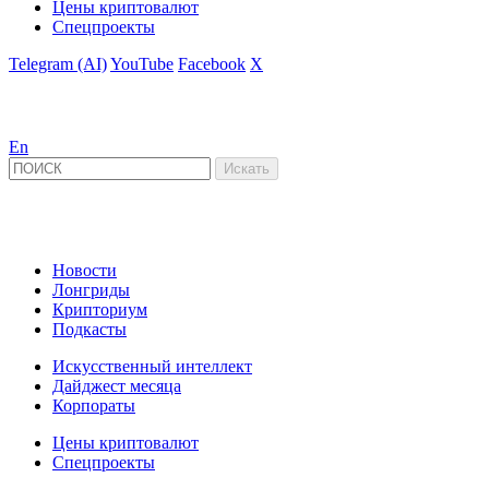
Цены криптовалют
Спецпроекты
Telegram (AI)
YouTube
Facebook
X
En
Новости
Лонгриды
Крипториум
Подкасты
Искусственный интеллект
Дайджест месяца
Корпораты
Цены криптовалют
Спецпроекты