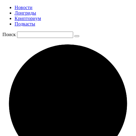
Новости
Лонгриды
Крипториум
Подкасты
Поиск