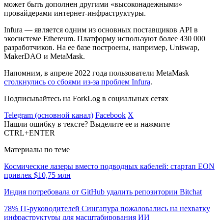
может быть дополнен другими «высоконадежными»
провайдерами интернет-инфраструктуры.
Infura — является одним из основных поставщиков
API
в
экосистеме Ethereum. Платформу используют более 430 000
разработчиков. На ее базе построены, например, Uniswap,
MakerDAO и MetaMask.
Напомним, в апреле 2022 года пользователи MetaMask
столкнулись со сбоями из-за проблем Infura
.
Подписывайтесь на ForkLog в социальных сетях
Telegram (основной канал)
Facebook
X
Нашли ошибку в тексте? Выделите ее и нажмите
CTRL+ENTER
Материалы по теме
Космические лазеры вместо подводных кабелей: стартап EON
привлек $10,75 млн
Индия потребовала от GitHub удалить репозитории Bitchat
78% IT-руководителей Сингапура пожаловались на нехватку
инфраструктуры для масштабирования ИИ