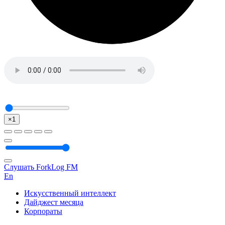
×1
Слушать ForkLog FM
En
Искусственный интеллект
Дайджест месяца
Корпораты