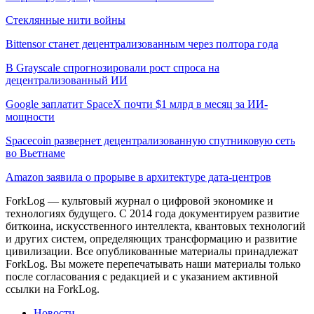
Стеклянные нити войны
Bittensor станет децентрализованным через полтора года
В Grayscale спрогнозировали рост спроса на
децентрализованный ИИ
Google заплатит SpaceX почти $1 млрд в месяц за ИИ-
мощности
Spacecoin развернет децентрализованную спутниковую сеть
во Вьетнаме
Amazon заявила о прорыве в архитектуре дата-центров
ForkLog — культовый журнал о цифровой экономике и
технологиях будущего. С 2014 года документируем развитие
биткоина, искусственного интеллекта, квантовых технологий
и других систем, определяющих трансформацию и развитие
цивилизации.
Все опубликованные материалы принадлежат
ForkLog. Вы можете перепечатывать наши материалы только
после согласования с редакцией и с указанием активной
ссылки на ForkLog.
Новости