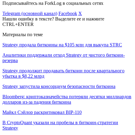
Подписывайтесь на ForkLog в социальных сетях
Telegram (основной канал)
Facebook
X
Нашли ошибку в тексте? Выделите ее и нажмите
CTRL+ENTER
Материалы по теме
Strategy продала биткоины на $105 млн для выкупа STRC
Аналитики поддержали отход Strategy от чистого биткоин-
резерва
Strategy продолжит продавать биткоин после квартального
убытка в $8,22 млрд
Strategy запустила консорциум безопасности биткоина
Bloomberg: криптоказначейства потеряли десятки миллиардов
долларов из-за падения биткоина
Майкл Сэйлор раскритиковал BIP-110
В CryptoQuant указали на пробелы в биткоин-стратегии
Strategy