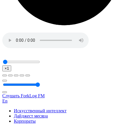
×1
Слушать ForkLog FM
En
Искусственный интеллект
Дайджест месяца
Корпораты