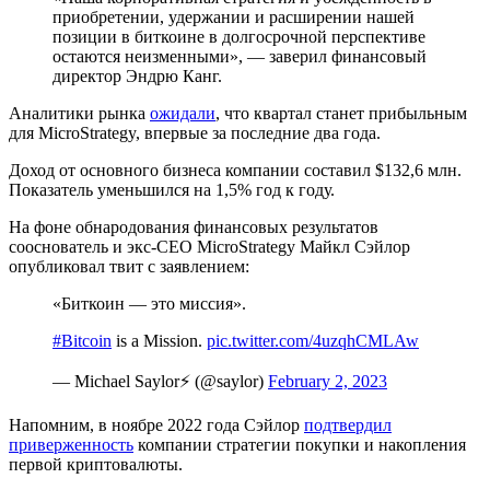
приобретении, удержании и расширении нашей
позиции в биткоине в долгосрочной перспективе
остаются неизменными», — заверил финансовый
директор Эндрю Канг.
Аналитики рынка
ожидали
, что квартал станет прибыльным
для MicroStrategy, впервые за последние два года.
Доход от основного бизнеса компании составил $132,6 млн.
Показатель уменьшился на 1,5% год к году.
На фоне обнародования финансовых результатов
сооснователь и экс-CEO MicroStrategy Майкл Сэйлор
опубликовал твит с заявлением:
«Биткоин — это миссия».
#Bitcoin
is a Mission.
pic.twitter.com/4uzqhCMLAw
— Michael Saylor⚡️ (@saylor)
February 2, 2023
Напомним, в ноябре 2022 года Сэйлор
подтвердил
приверженность
компании стратегии покупки и накопления
первой криптовалюты.