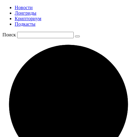
Новости
Лонгриды
Крипториум
Подкасты
Поиск