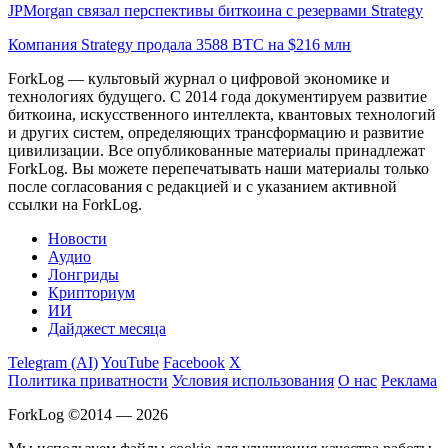
JPMorgan связал перспективы биткоина с резервами Strategy
Компания Strategy продала 3588 BTC на $216 млн
ForkLog — культовый журнал о цифровой экономике и
технологиях будущего. С 2014 года документируем развитие
биткоина, искусственного интеллекта, квантовых технологий
и других систем, определяющих трансформацию и развитие
цивилизации.
Все опубликованные материалы принадлежат
ForkLog. Вы можете перепечатывать наши материалы только
после согласования с редакцией и с указанием активной
ссылки на ForkLog.
Новости
Аудио
Лонгриды
Крипториум
ИИ
Дайджест месяца
Telegram (AI)
YouTube
Facebook
X
Политика приватности
Условия использования
О нас
Реклама
ForkLog ©2014 — 2026