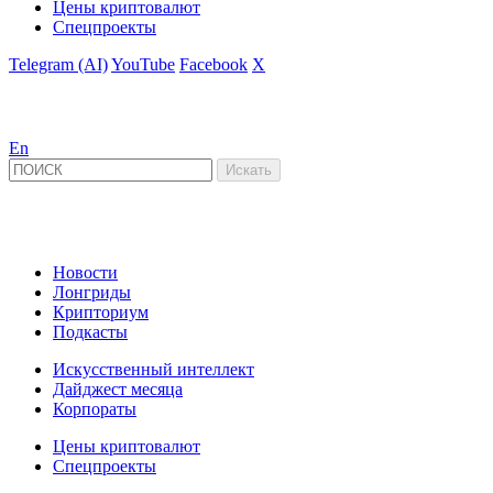
Цены криптовалют
Спецпроекты
Telegram (AI)
YouTube
Facebook
X
En
Новости
Лонгриды
Крипториум
Подкасты
Искусственный интеллект
Дайджест месяца
Корпораты
Цены криптовалют
Спецпроекты