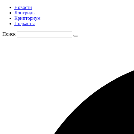
Новости
Лонгриды
Крипториум
Подкасты
Поиск