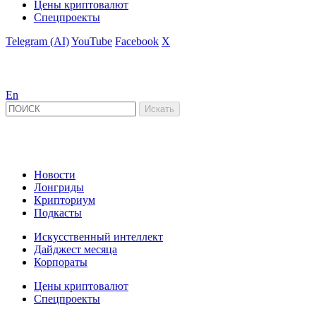
Цены криптовалют
Спецпроекты
Telegram (AI)
YouTube
Facebook
X
En
Новости
Лонгриды
Крипториум
Подкасты
Искусственный интеллект
Дайджест месяца
Корпораты
Цены криптовалют
Спецпроекты