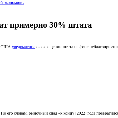
ой экономике.
тит примерно 30% штата
ти США
уведомление
о сокращении штата на фоне неблагоприятн
я. По его словам, рыночный спад «к концу [2022] года превратил