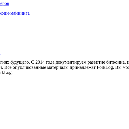
теров
иткоин-майнинга
И
иях будущего. С 2014 года документируем развитие биткоина, 
и.
Все опубликованные материалы принадлежат ForkLog. Вы мож
rkLog.