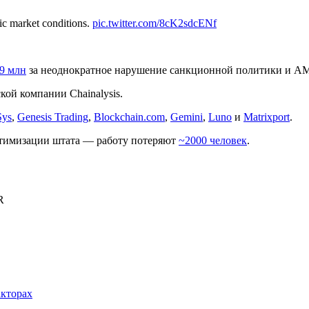
c market conditions.
pic.twitter.com/8cK2sdcENf
29 млн
за неоднократное нарушение санкционной политики и A
кой компании Chainalysis.
Sys
,
Genesis Trading
,
Blockchain.com
,
Gemini
,
Luno
и
Matrixport
.
птимизации штата — работу потеряют
~2000 человек
.
R
акторах