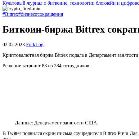
Культовый журнал о биткоине, технологии блокчейн и цифров
#Bittrex
#бизнес
#сокращения
Биткоин-биржа Bittrex сокра
02.02.2023
ForkLog
Криптовалютная биржа Bittrex подала в Департамент занятос
Решение затронет 83 из 284 сотрудников.
Данные: Департамент занятости США.
В Twitter появился скрин письма соучредителя Bittrex Ричи Ла
шаг.