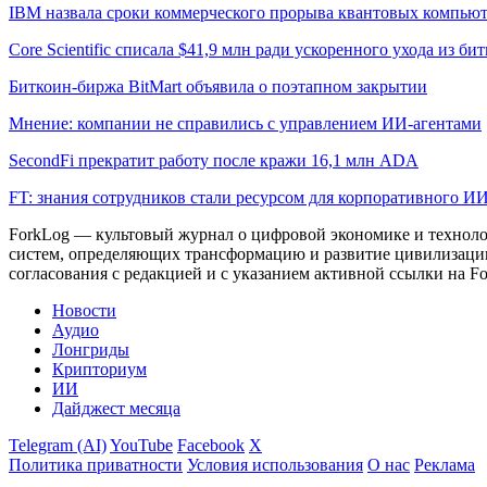
IBM назвала сроки коммерческого прорыва квантовых компью
Core Scientific списала $41,9 млн ради ускоренного ухода из б
Биткоин-биржа BitMart объявила о поэтапном закрытии
Мнение: компании не справились с управлением ИИ-агентами
SecondFi прекратит работу после кражи 16,1 млн ADA
FT: знания сотрудников стали ресурсом для корпоративного И
ForkLog — культовый журнал о цифровой экономике и технолог
систем, определяющих трансформацию и развитие цивилизаци
согласования с редакцией и с указанием активной ссылки на Fo
Новости
Аудио
Лонгриды
Крипториум
ИИ
Дайджест месяца
Telegram (AI)
YouTube
Facebook
X
Политика приватности
Условия использования
О нас
Реклама