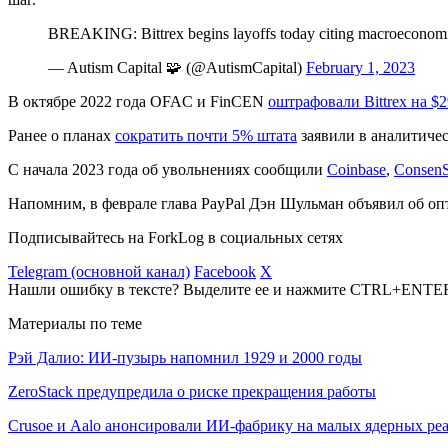
BREAKING: Bittrex begins layoffs today citing macroeconomi
— Autism Capital 🧩 (@AutismCapital)
February 1, 2023
В октябре 2022 года
OFAC
и
FinCEN
оштрафовали Bittrex на $
Ранее о планах
сократить почти 5% штата
заявили в аналитичес
С начала 2023 года об увольнениях сообщили
Coinbase
,
Consen
Напомним, в феврале глава PayPal Дэн Шульман объявил об о
Подписывайтесь на ForkLog в социальных сетях
Telegram (основной канал)
Facebook
X
Нашли ошибку в тексте? Выделите ее и нажмите CTRL+ENTE
Материалы по теме
Рэй Далио: ИИ-пузырь напомнил 1929 и 2000 годы
ZeroStack предупредила о риске прекращения работы
Crusoe и Aalo анонсировали ИИ-фабрику на малых ядерных ре