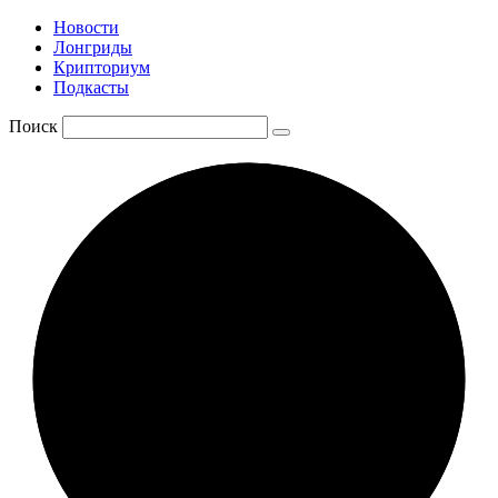
Новости
Лонгриды
Крипториум
Подкасты
Поиск