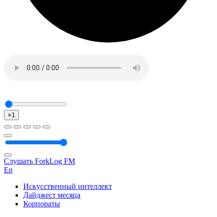
×1
Слушать ForkLog FM
En
Искусственный интеллект
Дайджест месяца
Корпораты