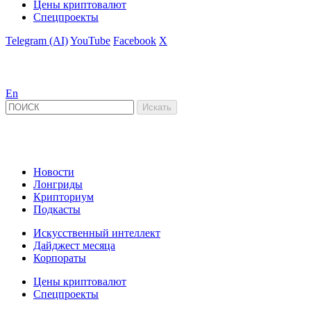
Цены криптовалют
Спецпроекты
Telegram (AI)
YouTube
Facebook
X
En
Новости
Лонгриды
Крипториум
Подкасты
Искусственный интеллект
Дайджест месяца
Корпораты
Цены криптовалют
Спецпроекты