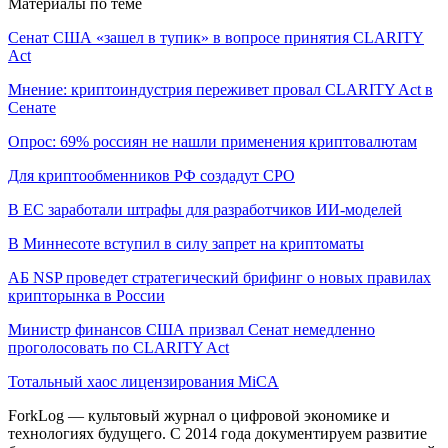
Материалы по теме
Сенат США «зашел в тупик» в вопросе принятия CLARITY
Act
Мнение: криптоиндустрия переживет провал CLARITY Act в
Сенате
Опрос: 69% россиян не нашли применения криптовалютам
Для криптообменников РФ создадут СРО
В ЕС заработали штрафы для разработчиков ИИ-моделей
В Миннесоте вступил в силу запрет на криптоматы
АБ NSP проведет стратегический брифинг о новых правилах
крипторынка в России
Министр финансов США призвал Сенат немедленно
проголосовать по CLARITY Act
Тотальный хаос лицензирования MiCA
ForkLog — культовый журнал о цифровой экономике и
технологиях будущего. С 2014 года документируем развитие