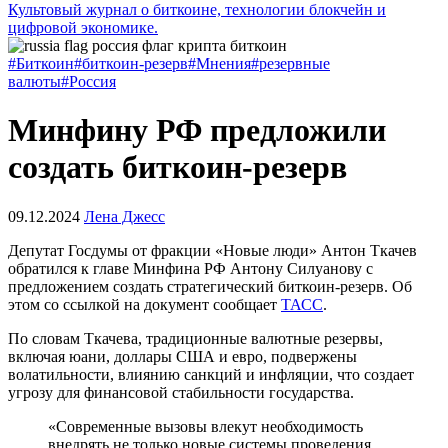
Культовый журнал о биткоине, технологии блокчейн и
цифровой экономике.
#Биткоин
#биткоин-резерв
#Мнения
#резервные
валюты
#Россия
Минфину РФ предложили
создать биткоин-резерв
09.12.2024
Лена Джесс
Депутат Госдумы от фракции «Новые люди» Антон Ткачев
обратился к главе Минфина РФ Антону Силуанову с
предложением создать стратегический биткоин-резерв. Об
этом со ссылкой на документ сообщает
ТАСС
.
По словам Ткачева, традиционные валютные резервы,
включая юани, доллары США и евро, подвержены
волатильности, влиянию санкций и инфляции, что создает
угрозу для финансовой стабильности государства.
«Современные вызовы влекут необходимость
внедрять не только новые системы проведения