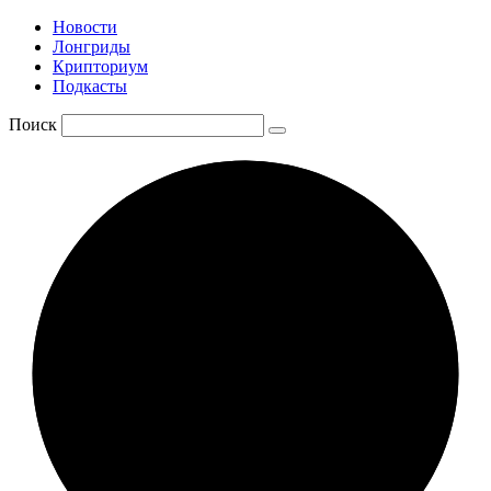
Новости
Лонгриды
Крипториум
Подкасты
Поиск