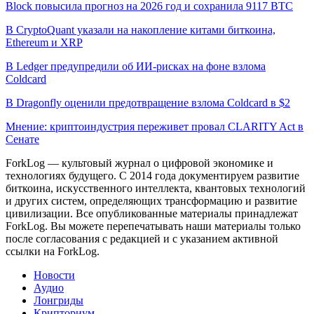
Block повысила прогноз на 2026 год и сохранила 9117 BTC
В CryptoQuant указали на накопление китами биткоина,
Ethereum и XRP
В Ledger предупредили об ИИ-рисках на фоне взлома
Coldcard
В Dragonfly оценили предотвращение взлома Coldcard в $2
Мнение: криптоиндустрия переживет провал CLARITY Act в
Сенате
ForkLog — культовый журнал о цифровой экономике и
технологиях будущего. С 2014 года документируем развитие
биткоина, искусственного интеллекта, квантовых технологий
и других систем, определяющих трансформацию и развитие
цивилизации.
Все опубликованные материалы принадлежат
ForkLog. Вы можете перепечатывать наши материалы только
после согласования с редакцией и с указанием активной
ссылки на ForkLog.
Новости
Аудио
Лонгриды
Крипториум