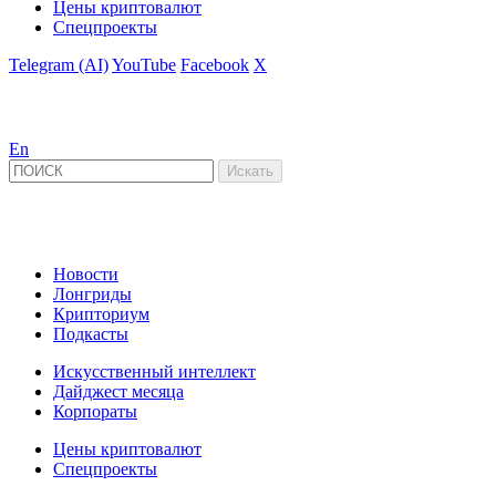
Цены криптовалют
Спецпроекты
Telegram (AI)
YouTube
Facebook
X
En
Новости
Лонгриды
Крипториум
Подкасты
Искусственный интеллект
Дайджест месяца
Корпораты
Цены криптовалют
Спецпроекты