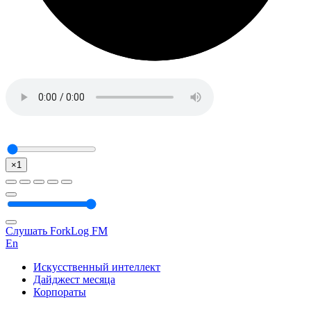
×1
Слушать ForkLog FM
En
Искусственный интеллект
Дайджест месяца
Корпораты