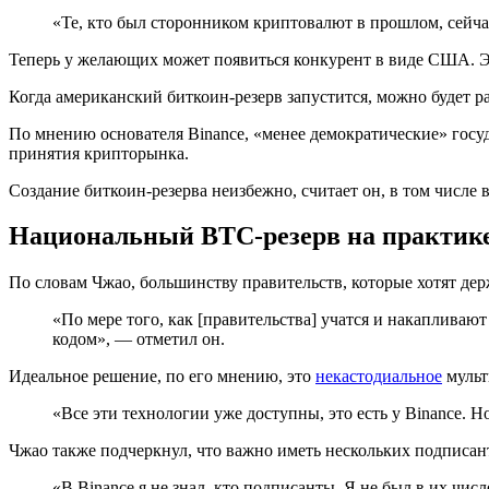
«Те, кто был сторонником криптовалют в прошлом, сейча
Теперь у желающих может появиться конкурент в виде США. Эт
Когда американский биткоин-резерв запустится, можно будет р
По мнению основателя Binance, «менее демократические» госу
принятия крипторынка.
Создание биткоин-резерва неизбежно, считает он, в том числе в
Национальный BTC-резерв на практик
По словам Чжао, большинству правительств, которые хотят дер
«По мере того, как [правительства] учатся и накапливают
кодом», — отметил он.
Идеальное решение, по его мнению, это
некастодиальное
мульт
«Все эти технологии уже доступны, это есть у Binance. 
Чжао также подчеркнул, что важно иметь нескольких подписант
«В Binance я не знал, кто подписанты. Я не был в их чис