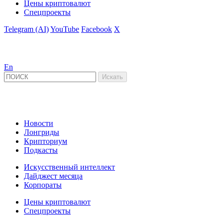
Цены криптовалют
Спецпроекты
Telegram (AI)
YouTube
Facebook
X
En
Новости
Лонгриды
Крипториум
Подкасты
Искусственный интеллект
Дайджест месяца
Корпораты
Цены криптовалют
Спецпроекты