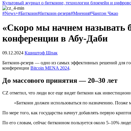
Культовый журнал о биткоине, технологии блокчейн и цифров
#News+
#Биткоин
#биткоин-резерв
#Мнения
#Чанпэн Чжао
«Скоро мы начнем называть б
конференции в Абу-Даби
09.12.2024
Кшиштоф Шпак
Биткоин-резерв — одно из самых эффективных решений для гос
конференции
Bitcoin MENA 2024
.
До массового принятия — 20–30 лет
CZ отметил, что люди все еще видят биткоин как инвестицион
«Биткоин должен использоваться по назначению. Позже м
По мере того, как государства начнут добавлять первую криптов
По его словам, сейчас биткоином пользуется около 5–10% люде