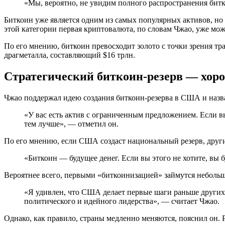
«Мы, вероятно, не увидим полного распространения битк
Биткоин уже является одним из самых популярных активов, но 
этой категории первая криптовалюта, по словам Чжао, уже мож
По его мнению, биткоин превосходит золото с точки зрения тр
драгметалла, составляющий $16 трлн.
Стратегический биткоин-резерв — хор
Чжао поддержал идею создания биткоин-резерва в США и назв
«У вас есть актив с ограниченным предложением. Если вы
тем лучше», — отметил он.
По его мнению, если США создаст национальный резерв, другие
«Биткоин — будущее денег. Если вы этого не хотите, вы 
Вероятнее всего, первыми «биткоинизацией» займутся небольш
«Я удивлен, что США делает первые шаги раньше других
политического и идейного лидерства», — считает Чжао.
Однако, как правило, страны медленно меняются, пояснил он. 