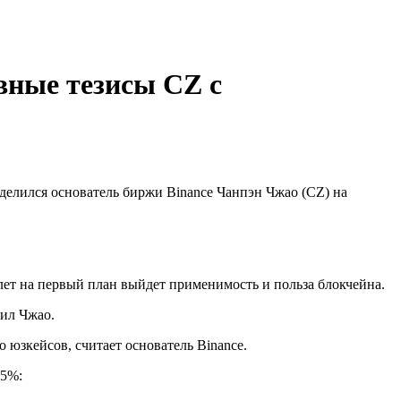
вные тезисы CZ c
делился основатель биржи Binance Чанпэн Чжао (CZ) на
лет на первый план выйдет применимость и польза блокчейна.
вил Чжао.
о юзкейсов, считает основатель Binance.
15%: