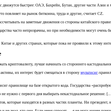
с движутся быстрее: ОАЭ, Бахрейн, Бутан, другие части Азии и 
о повлияет на рынок биткоина, труда и другие, считает CZ.
ассчитывать на заметные движения со стороны китайского прави
дарства часто непрозрачны, но при необходимости могут очень б
 Китае и других странах, которые пока не проявили к этому инте
е
жать криптовалюту, лучше начинать со стороннего кастодиально
 активы, их интерес будет смещаться в сторону
мультисиг
-хранил
исиг-хранилище на базе открытого кода. Государства «распробу
Но не нужно с первого дня выбирать некастодиальное решение. […
ов, которые находятся в разных частях планеты. Ни президент, 
ле и не знал, кто они. Если меня спросят — я не могу ничем по