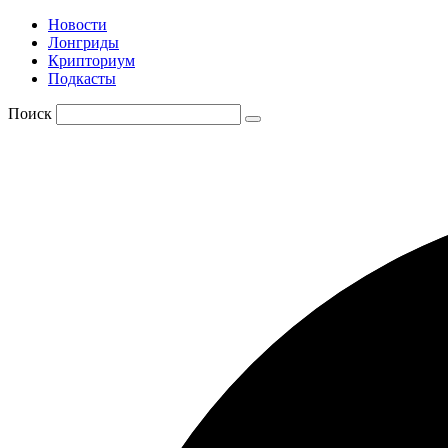
Новости
Лонгриды
Крипториум
Подкасты
Поиск