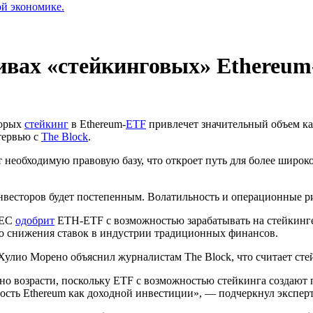
ой экономике.
тивах «стейкинговых» Ethereu
торых
стейкинг
в Ethereum-
ETF
привлечет значительный объем к
тервью с
The Block
.
 необходимую правовую базу, что откроет путь для более широк
нвесторов будет постепенным. Волатильность и операционные р
EC
одобрит
ETH-ETF с возможностью зарабатывать на стейкинге.
о снижения ставок в индустрии традиционных финансов.
Хулио Морено объяснил журналистам The Block, что считает ст
о возрасти, поскольку ETF с возможностью стейкинга создают 
ость Ethereum как доходной инвестиции», — подчеркнул экспер