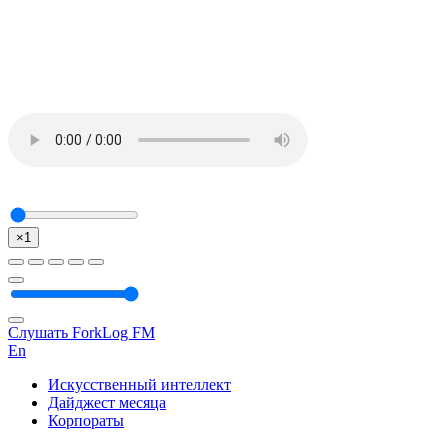
×1
Слушать ForkLog FM
En
Искусственный интеллект
Дайджест месяца
Корпораты