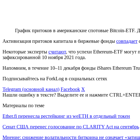
График притоков в американские спотовые Bitcoin-ETF. 
Активизация притоков капитала в биржевые фонды
совпадает
с
Некоторые эксперты
считают
, что успехи Ethereum-ETF могут
зафиксированной 10 ноября 2021 года.
Напомним, в течение 10–11 декабря фонды iShares Ethereum Tru
Подписывайтесь на ForkLog в социальных сетях
Telegram (основной канал)
Facebook
X
Нашли ошибку в тексте? Выделите ее и нажмите CTRL+ENTE
Материалы по теме
Ether.fi перенесла рестейкинг из weETH в отдельный токен
Сенат США перенес голосование по CLARITY Act на сентябрь
Мнение: снижение волатильности биткоина не означает «затиш