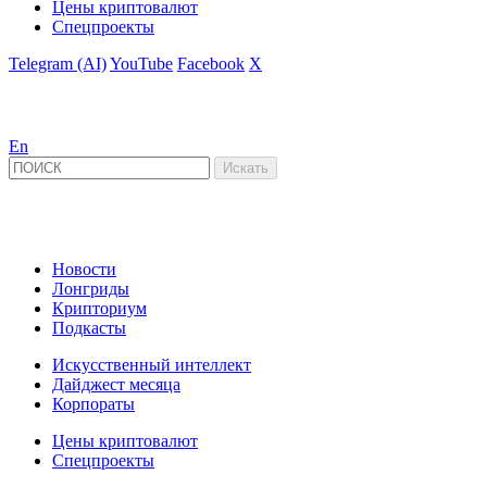
Цены криптовалют
Спецпроекты
Telegram (AI)
YouTube
Facebook
X
En
Новости
Лонгриды
Крипториум
Подкасты
Искусственный интеллект
Дайджест месяца
Корпораты
Цены криптовалют
Спецпроекты