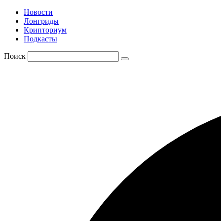
Новости
Лонгриды
Крипториум
Подкасты
Поиск