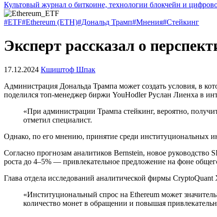
Культовый журнал о биткоине, технологии блокчейн и цифров
#ETF
#Ethereum (ETH)
#Дональд Трамп
#Мнения
#Стейкинг
Эксперт рассказал о перспек
17.12.2024
Кшиштоф Шпак
Администрация Дональда Трампа может создать условия, в ко
поделился топ-менеджер биржи YouHodler Руслан Лиенха в ин
«При администрации Трампа стейкинг, вероятно, получит
отметил специалист.
Однако, по его мнению, принятие среди институциональных и
Согласно прогнозам аналитиков Bernstein, новое руководство
S
роста до 4–5% — привлекательное предложение на фоне общег
Глава отдела исследований аналитической фирмы CryptoQuant 
«Институциональный спрос на Ethereum может значительн
количество монет в обращении и повышая привлекательн