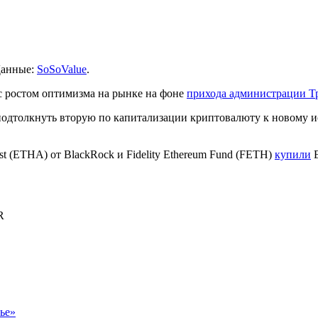
Данные:
SoSoValue
.
 ростом оптимизма на рынке на фоне
прихода администрации Т
 подтолкнуть вторую по капитализации криптовалюту к новому 
st (ETHA) от BlackRock и Fidelity Ethereum Fund (FETH)
купили
E
R
ье»