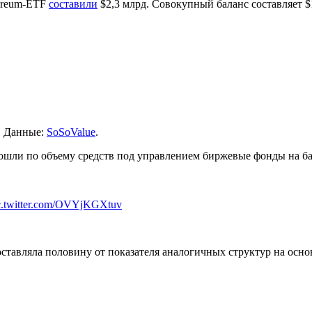
hereum-ETF
составили
$2,3 млрд. Совокупный баланс составляет $
. Данные:
SoSoValue
.
ошли по объему средств под управлением биржевые фонды на баз
c.twitter.com/OVYjKGXtuv
ставляла половину от показателя аналогичных структур на осно