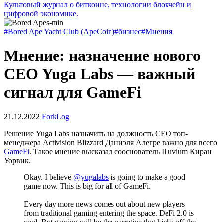
Культовый журнал о биткоине, технологии блокчейн и
цифровой экономике.
#Bored Ape Yacht Club (ApeCoin)
#бизнес
#Мнения
Мнение: назначение нового
CEO Yuga Labs — важный
сигнал для GameFi
21.12.2022
ForkLog
Решение Yuga Labs назначить на должность СEO топ-
менеджера Activision Blizzard Даниэля Алегре важно для всего
GameFi
. Такое мнение высказал сооснователь Illuvium Киран
Уорвик.
Okay. I believe
@yugalabs
is going to make a good
game now. This is big for all of GameFi.
Every day more news comes out about new players
from traditional gaming entering the space. DeFi 2.0 is
cool. But gaming will be the narrative that kicks off the