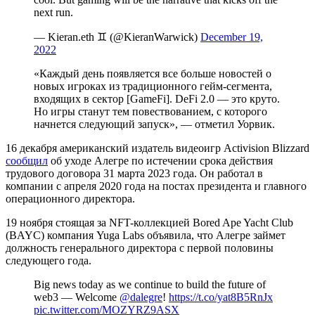
next run.
— Kieran.eth ♊️ (@KieranWarwick)
December 19,
2022
«Каждый день появляется все больше новостей о
новых игроках из традиционного гейм-сегмента,
входящих в сектор [GameFi]. DeFi 2.0 — это круто.
Но игры станут тем повествованием, с которого
начнется следующий запуск», — отметил Уорвик.
16 декабря американский издатель видеоигр Activision Blizzard
сообщил
об уходе Алегре по истечении срока действия
трудового договора 31 марта 2023 года. Он работал в
компании с апреля 2020 года на постах президента и главного
операционного директора.
19 ноября стоящая за NFT-коллекцией Bored Ape Yacht Club
(BAYC) компания Yuga Labs объявила, что Алегре займет
должность генерального директора с первой половины
следующего года.
Big news today as we continue to build the future of
web3 — Welcome
@dalegre
!
https://t.co/yat8B5RnJx
pic.twitter.com/MOZYRZ9ASX