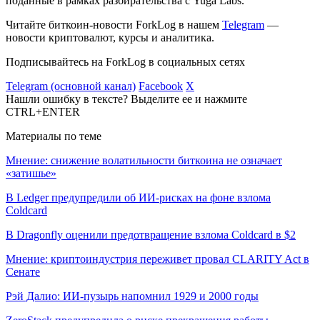
поданные в рамках разбирательства с Yuga Labs.
Читайте биткоин-новости ForkLog в нашем
Telegram
—
новости криптовалют, курсы и аналитика.
Подписывайтесь на ForkLog в социальных сетях
Telegram (основной канал)
Facebook
X
Нашли ошибку в тексте? Выделите ее и нажмите
CTRL+ENTER
Материалы по теме
Мнение: снижение волатильности биткоина не означает
«затишье»
В Ledger предупредили об ИИ-рисках на фоне взлома
Coldcard
В Dragonfly оценили предотвращение взлома Coldcard в $2
Мнение: криптоиндустрия переживет провал CLARITY Act в
Сенате
Рэй Далио: ИИ-пузырь напомнил 1929 и 2000 годы