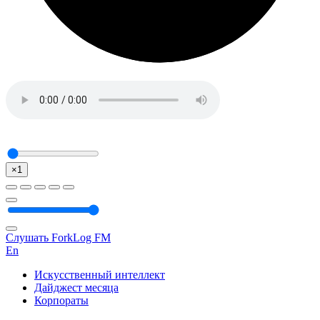
×1
Слушать ForkLog FM
En
Искусственный интеллект
Дайджест месяца
Корпораты