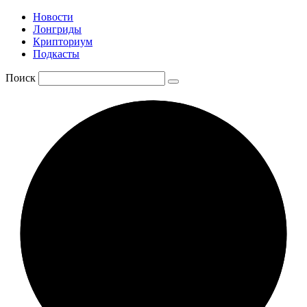
Новости
Лонгриды
Крипториум
Подкасты
Поиск