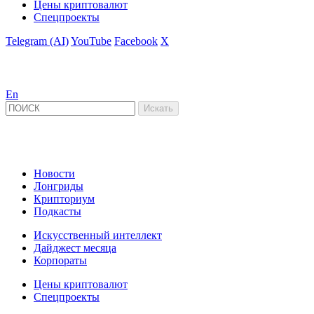
Цены криптовалют
Спецпроекты
Telegram (AI)
YouTube
Facebook
X
En
Новости
Лонгриды
Крипториум
Подкасты
Искусственный интеллект
Дайджест месяца
Корпораты
Цены криптовалют
Спецпроекты