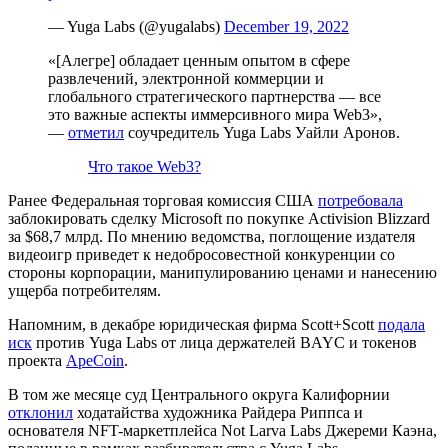
— Yuga Labs (@yugalabs)
December 19, 2022
«[Алегре] обладает ценным опытом в сфере
развлечений, электронной коммерции и
глобального стратегического партнерства — все
это важные аспекты иммерсивного мира Web3»,
—
отметил
соучредитель Yuga Labs Уайли Аронов.
Что такое Web3?
Ранее Федеральная торговая комиссия США
потребовала
заблокировать сделку Microsoft по покупке Activision Blizzard
за $68,7 млрд. По мнению ведомства, поглощение издателя
видеоигр приведет к недобросовестной конкуренции со
стороны корпорации, манипулированию ценами и нанесению
ущерба потребителям.
Напомним, в декабре юридическая фирма Scott+Scott
подала
иск
против Yuga Labs от лица держателей BAYC и токенов
проекта
ApeCoin
.
В том же месяце суд Центрального округа Калифорнии
отклонил
ходатайства художника Райдера Риппса и
основателя NFT-маркетплейса Not Larva Labs Джереми Каэна,