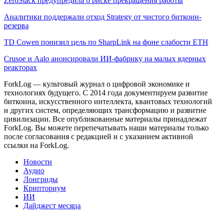
ZeroStack предупредила о риске прекращения работы
Аналитики поддержали отход Strategy от чистого биткоин-
резерва
TD Cowen понизил цель по SharpLink на фоне слабости ETH
Crusoe и Aalo анонсировали ИИ-фабрику на малых ядерных
реакторах
ForkLog — культовый журнал о цифровой экономике и
технологиях будущего. С 2014 года документируем развитие
биткоина, искусственного интеллекта, квантовых технологий
и других систем, определяющих трансформацию и развитие
цивилизации.
Все опубликованные материалы принадлежат
ForkLog. Вы можете перепечатывать наши материалы только
после согласования с редакцией и с указанием активной
ссылки на ForkLog.
Новости
Аудио
Лонгриды
Крипториум
ИИ
Дайджест месяца