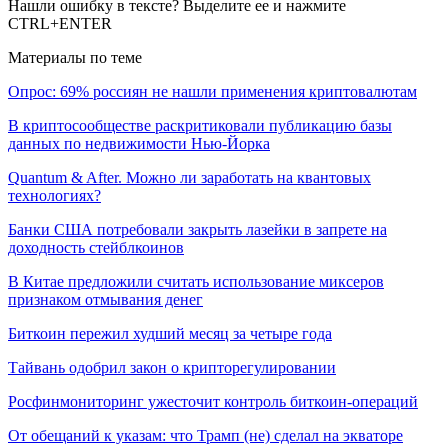
Нашли ошибку в тексте? Выделите ее и нажмите
CTRL+ENTER
Материалы по теме
Опрос: 69% россиян не нашли применения криптовалютам
В криптосообществе раскритиковали публикацию базы
данных по недвижимости Нью-Йорка
Quantum & After. Можно ли заработать на квантовых
технологиях?
Банки США потребовали закрыть лазейки в запрете на
доходность стейблкоинов
В Китае предложили считать использование миксеров
признаком отмывания денег
Биткоин пережил худший месяц за четыре года
Тайвань одобрил закон о крипторегулировании
Росфинмониторинг ужесточит контроль биткоин-операций
От обещаний к указам: что Трамп (не) сделал на экваторе