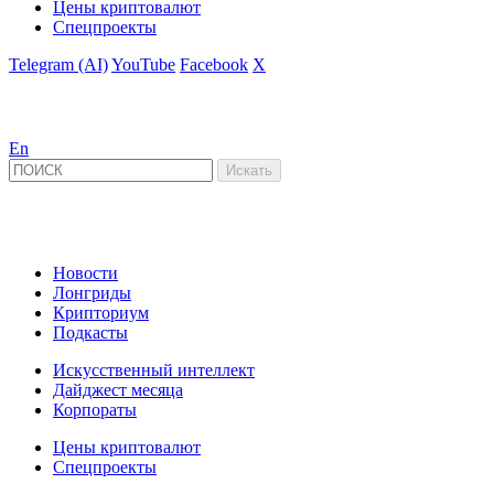
Цены криптовалют
Спецпроекты
Telegram (AI)
YouTube
Facebook
X
En
Новости
Лонгриды
Крипториум
Подкасты
Искусственный интеллект
Дайджест месяца
Корпораты
Цены криптовалют
Спецпроекты