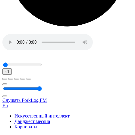
×1
Слушать ForkLog FM
En
Искусственный интеллект
Дайджест месяца
Корпораты