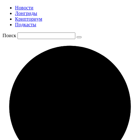
Новости
Лонгриды
Крипториум
Подкасты
Поиск