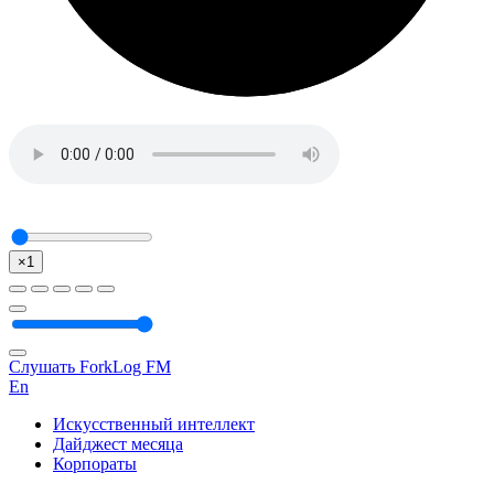
×1
Слушать ForkLog FM
En
Искусственный интеллект
Дайджест месяца
Корпораты