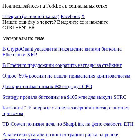
Подписывайтесь на ForkLog в социальных сетях
Telegram (основной канал)
Facebook
X
Нашли ошибку в тексте? Выделите ее и нажмите
CTRL+ENTER
Материалы по теме
В CryptoQuant указали на накопление китами биткоина,
Ethereum и XRP
В Ethereum предложили сократить награды за стейкинг
Опрос: 69% россиян не нашли применения криптовалютам
Для криптообменников РФ создадут СРО
Strategy продала биткоины на $105 млн для выкупа STRC
Биткоин-ETF впервые с апреля завершили месяц с чистым
притоком
TD Cowen понизил цель по SharpLink на фоне слабости ETH
Аналитики указали на концентрацию риска на рынке