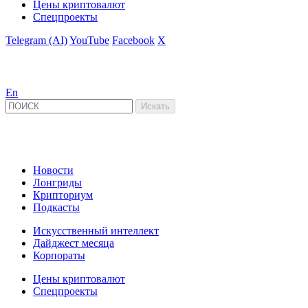
Цены криптовалют
Спецпроекты
Telegram (AI)
YouTube
Facebook
X
En
Новости
Лонгриды
Крипториум
Подкасты
Искусственный интеллект
Дайджест месяца
Корпораты
Цены криптовалют
Спецпроекты