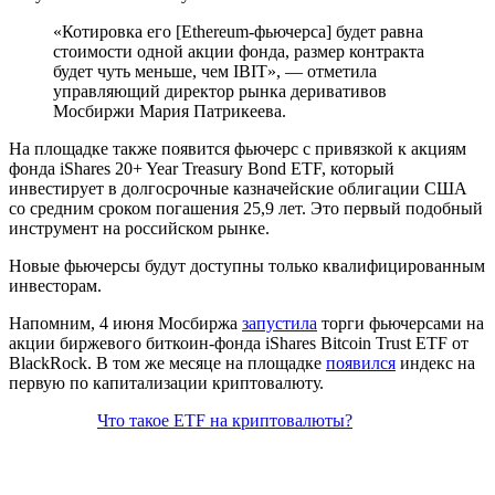
«Котировка его [Ethereum-фьючерса] будет равна
стоимости одной акции фонда, размер контракта
будет чуть меньше, чем IBIT», — отметила
управляющий директор рынка деривативов
Мосбиржи Мария Патрикеева.
На площадке также появится фьючерс с привязкой к акциям
фонда iShares 20+ Year Treasury Bond ETF, который
инвестирует в долгосрочные казначейские облигации США
со средним сроком погашения 25,9 лет. Это первый подобный
инструмент на российском рынке.
Новые фьючерсы будут доступны только квалифицированным
инвесторам.
Напомним, 4 июня Мосбиржа
запустила
торги фьючерсами на
акции биржевого биткоин-фонда iShares Bitcoin Trust ETF от
BlackRock. В том же месяце на площадке
появился
индекс на
первую по капитализации криптовалюту.
Что такое ETF на криптовалюты?