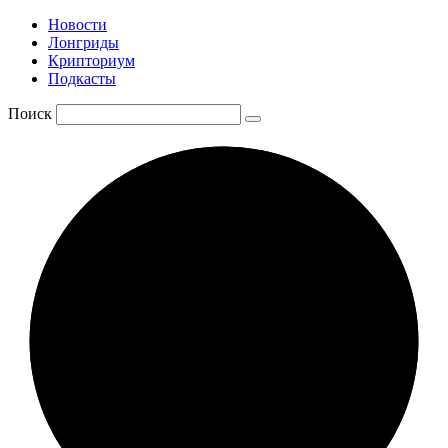
Новости
Лонгриды
Крипториум
Подкасты
Поиск