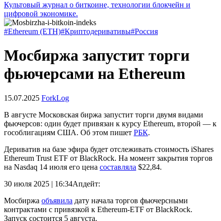
Культовый журнал о биткоине, технологии блокчейн и
цифровой экономике.
#Ethereum (ETH)
#Криптодеривативы
#Россия
Мосбиржа запустит торги
фьючерсами на Ethereum
15.07.2025
ForkLog
В августе Московская биржа запустит торги двумя видами
фьючерсов: один будет привязан к курсу Ethereum, второй — к
гособлигациям США. Об этом пишет
РБК
.
Дериватив на базе эфира будет отслеживать стоимость iShares
Ethereum Trust ETF от BlackRock. На момент закрытия торгов
на Nasdaq 14 июля его цена
составляла
$22,84.
30 июля 2025 | 16:34
Апдейт:
Мосбиржа
объявила
дату начала торгов фьючерсными
контрактами с привязкой к Ethereum-ETF от BlackRock.
Запуск состоится 5 августа.