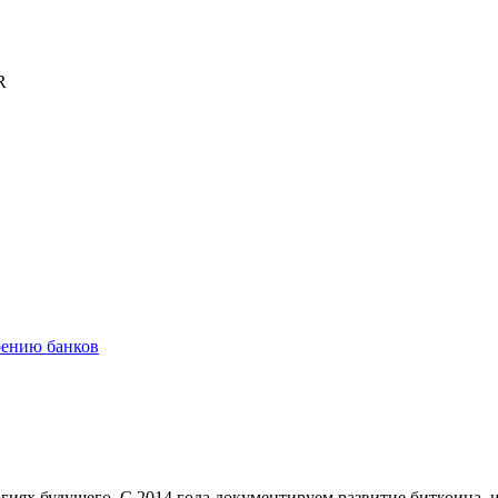
R
рению банков
иях будущего. С 2014 года документируем развитие биткоина, 