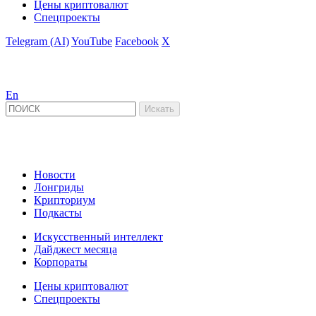
Цены криптовалют
Спецпроекты
Telegram (AI)
YouTube
Facebook
X
En
Новости
Лонгриды
Крипториум
Подкасты
Искусственный интеллект
Дайджест месяца
Корпораты
Цены криптовалют
Спецпроекты