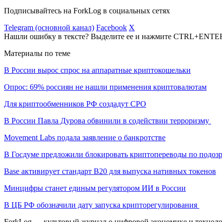
Подписывайтесь на ForkLog в социальных сетях
Telegram (основной канал)
Facebook
X
Нашли ошибку в тексте? Выделите ее и нажмите CTRL+ENTE
Материалы по теме
В России вырос спрос на аппаратные криптокошельки
Опрос: 69% россиян не нашли применения криптовалютам
Для криптообменников РФ создадут СРО
В России Павла Дурова обвинили в содействии терроризму
Movement Labs подала заявление о банкротстве
В Госдуме предложили блокировать криптопереводы по подоз
Base активирует стандарт B20 для выпуска нативных токенов
Минцифры станет единым регулятором ИИ в России
В ЦБ РФ обозначили дату запуска крипторегулирования
ForkLog — культовый журнал о цифровой экономике и технолог