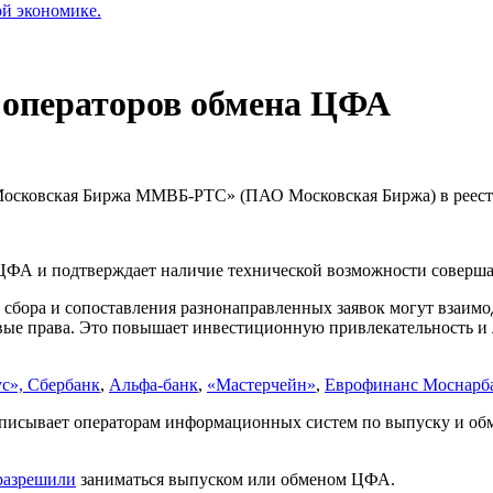
ой экономике.
 операторов обмена ЦФА
осковская Биржа ММВБ-РТС» (ПАО Московская Биржа) в реест
 ЦФА и подтверждает наличие технической возможности соверш
сбора и сопоставления разнонаправленных заявок могут взаимо
ые права. Это повышает инвестиционную привлекательность и 
с», Сбербанк
,
Альфа-банк
,
«Мастерчейн»
,
Еврофинанс Моснарба
едписывает операторам информационных систем по выпуску и о
разрешили
заниматься выпуском или обменом ЦФА.