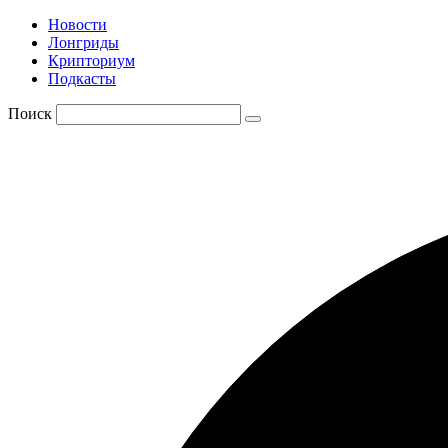
Новости
Лонгриды
Крипториум
Подкасты
Поиск