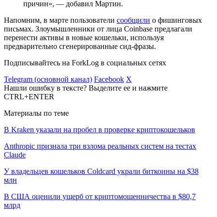
причин», — добавил Мартин.
Напомним, в марте пользователи
сообщили
о фишинговых
письмах. Злоумышленники от лица Coinbase предлагали
перенести активы в новые кошельки, используя
предварительно сгенерированные сид-фразы.
Подписывайтесь на ForkLog в социальных сетях
Telegram (основной канал)
Facebook
X
Нашли ошибку в тексте? Выделите ее и нажмите
CTRL+ENTER
Материалы по теме
В Kraken указали на пробел в проверке криптокошельков
Anthropic признала три взлома реальных систем на тестах
Claude
У владельцев кошельков Coldcard украли биткоины на $38
млн
В США оценили ущерб от криптомошенничества в $80,7
млрд