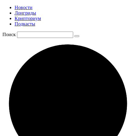
Новости
Лонгриды
Крипториум
Подкасты
Поиск