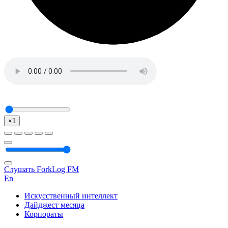
×1
Слушать ForkLog FM
En
Искусственный интеллект
Дайджест месяца
Корпораты