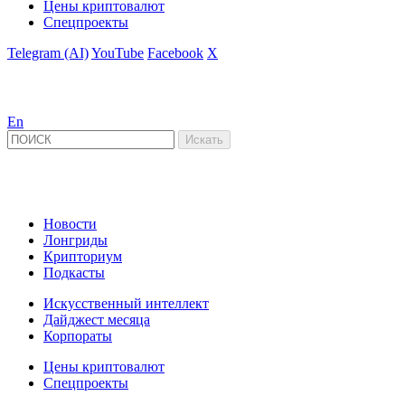
Цены криптовалют
Спецпроекты
Telegram (AI)
YouTube
Facebook
X
En
Новости
Лонгриды
Крипториум
Подкасты
Искусственный интеллект
Дайджест месяца
Корпораты
Цены криптовалют
Спецпроекты