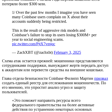
потеряли более $300 млн.
1/ Over the past few months I imagine you have seen
many Coinbase users complain on X about their
accounts suddenly being restricted.
This is the result of aggressive risk models and
Coinbase’s failure to stop its users losing $300M+ per
year to social engineering scams.
pic.twitter.com/PjtX7vmjqc
— ZachXBT (@zachxbt)
February 3, 2025
Схема атак остается прежней: мошенники представляются
сотрудниками поддержки, вынуждают жертв передать доступ
к аккаунтам или перевести средства на внешние кошельки.
Глава отдела безопасности Coinbase Филипп Мартин
призвал
создать единый реестр для отслеживания мошенничеств. По
его мнению, это упростит анализ угроз и защиту
пользователей.
«Это поможет направить ресурсы всего
федерального правительства на более активные
действия по устранению некоторых основных