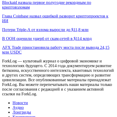
Blockaid назвала первое полугодие рекордным по
криптовзломам
Глава Coinbase назвал ошибкой разворот криптопроектов к
ИИ
Потери Triple-A от взлома выросли до $11,8 млн
В ООН оценили ущерб от скам-сетей в $114 млрд
AFX Trade приостановила работу моста после вывода 24,15
млн USDC
ForkLog — культовый журнал о цифровой экономике и
технологиях будущего. С 2014 года документируем развитие
биткоина, искусственного интеллекта, квантовых технологий
и других систем, определяющих трансформацию и развитие
цивилизации.
Все опубликованные материалы принадлежат
ForkLog. Вы можете перепечатывать наши материалы только
после согласования с редакцией и с указанием активной
ссылки на ForkLog.
Новости
Аудио
Лонгриды
Крипториум