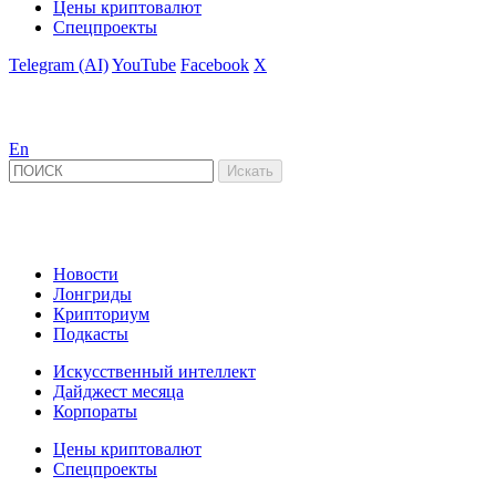
Цены криптовалют
Спецпроекты
Telegram (AI)
YouTube
Facebook
X
En
Новости
Лонгриды
Крипториум
Подкасты
Искусственный интеллект
Дайджест месяца
Корпораты
Цены криптовалют
Спецпроекты