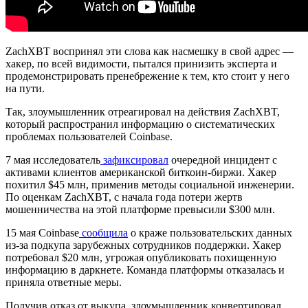
ZachXBT воспринял эти слова как насмешку в свой адрес —
хакер, по всей видимости, пытался принизить эксперта и
продемонстрировать пренебрежение к тем, кто стоит у него
на пути.
Так, злоумышленник отреагировал на действия ZachXBT,
который распространил информацию о систематических
проблемах пользователей Coinbase.
7 мая исследователь
зафиксировал
очередной инцидент с
активами клиентов американской биткоин-биржи. Хакер
похитил $45 млн, применив методы социальной инженерии.
По оценкам ZachXBT, с начала года потери жертв
мошенничества на этой платформе превысили $300 млн.
15 мая Coinbase
сообщила
о краже пользовательских данных
из-за подкупа зарубежных сотрудников поддержки. Хакер
потребовал $20 млн, угрожая опубликовать похищенную
информацию в даркнете. Команда платформы отказалась и
приняла ответные меры.
Получив отказ от выкупа, злоумышленник конвертировал