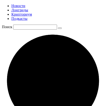
Новости
Лонгриды
Крипториум
Подкасты
Поиск