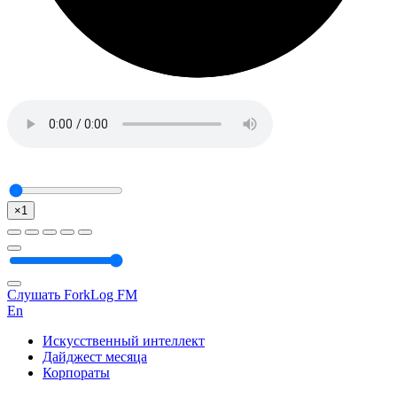
×1
Слушать ForkLog FM
En
Искусственный интеллект
Дайджест месяца
Корпораты