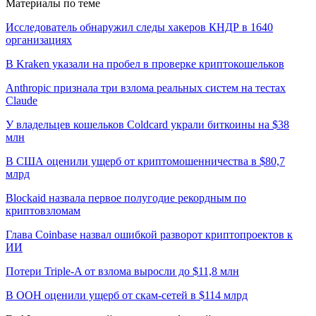
Материалы по теме
Исследователь обнаружил следы хакеров КНДР в 1640
организациях
В Kraken указали на пробел в проверке криптокошельков
Anthropic признала три взлома реальных систем на тестах
Claude
У владельцев кошельков Coldcard украли биткоины на $38
млн
В США оценили ущерб от криптомошенничества в $80,7
млрд
Blockaid назвала первое полугодие рекордным по
криптовзломам
Глава Coinbase назвал ошибкой разворот криптопроектов к
ИИ
Потери Triple-A от взлома выросли до $11,8 млн
В ООН оценили ущерб от скам-сетей в $114 млрд