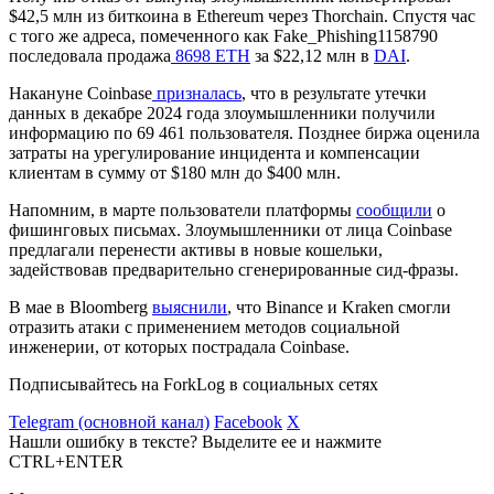
$42,5 млн из биткоина в Ethereum через Thorchain. Спустя час
с того же адреса, помеченного как Fake_Phishing1158790
последовала продажа
8698 ETH
за $22,12 млн в
DAI
.
Накануне Coinbase
призналась
, что в результате утечки
данных в декабре 2024 года злоумышленники получили
информацию по 69 461 пользователя. Позднее биржа оценила
затраты на урегулирование инцидента и компенсации
клиентам в сумму от $180 млн до $400 млн.
Напомним, в марте пользователи платформы
сообщили
о
фишинговых письмах. Злоумышленники от лица Coinbase
предлагали перенести активы в новые кошельки,
задействовав предварительно сгенерированные сид-фразы.
В мае в Bloomberg
выяснили
, что Binance и Kraken смогли
отразить атаки с применением методов социальной
инженерии, от которых пострадала Coinbase.
Подписывайтесь на ForkLog в социальных сетях
Telegram (основной канал)
Facebook
X
Нашли ошибку в тексте? Выделите ее и нажмите
CTRL+ENTER