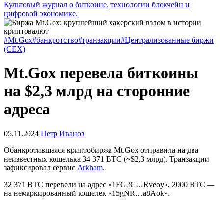
Культовый журнал о биткоине, технологии блокчейн и
цифровой экономике.
#Mt.Gox
#банкротство
#транзакции
#Централизованные биржи
(CEX)
Mt.Gox перевела биткоины
на $2,3 млрд на сторонние
адреса
05.11.2024
Петр Иванов
Обанкротившаяся криптобиржа Mt.Gox отправила на два
неизвестных кошелька 34 371 BTC (~$2,3 млрд). Транзакции
зафиксировал сервис
Arkham
.
32 371 BTC перевели на адрес «1FG2C…Rveoy», 2000 BTC
—
на немаркированный кошелек «15gNR…a8Aok».