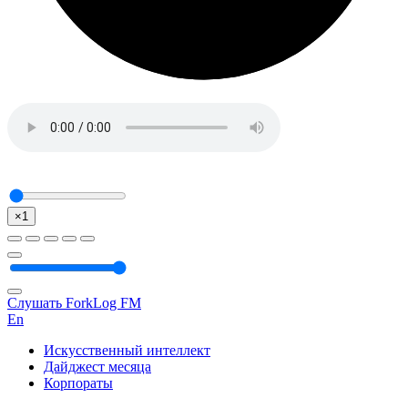
×1
Слушать ForkLog FM
En
Искусственный интеллект
Дайджест месяца
Корпораты