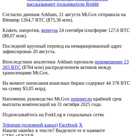
рассказывают пользователи Reddit
Согласно данным Arkham, 21 августа Mt.Gox отправила на
Bitstamp 1264,7 BTC ($75,36 млн).
Kraken, напротив,
вернула
24 сентября платформе 127,6 BTC
($8,07 млн).
Последний крупный перевод на немаркированный адрес
зафиксирован 20 августа.
Впоследствии аналитики Arkham признали
перемещение 13
265 BTC
($784 млн) распределением активов между
хранилищами Mt.Gox.
На момент написания кошельки биржи содержат 44 378 BTC
на сумму $3,05 млрд.
Напомним, руководство Mt.Gox
перенесло
крайний срок
выплаты компенсаций на 31 октября 2025 года.
Подписывайтесь на ForkLog в социальных сетях
Telegram (основной канал)
Facebook
X
Нашли ошибку в тексте? Выделите ее и нажмите
CTRL+ENTER