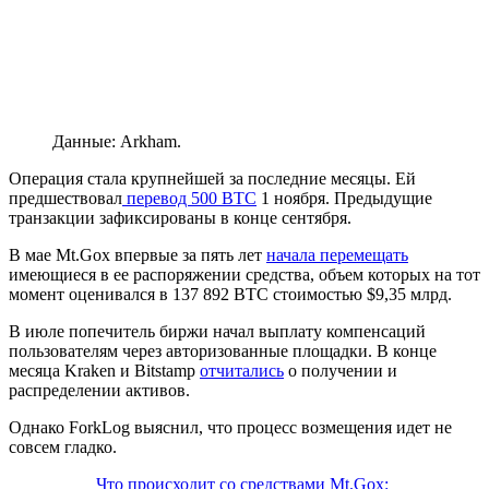
Данные: Arkham.
Операция стала крупнейшей за последние месяцы. Ей
предшествовал
перевод 500 BTC
1 ноября. Предыдущие
транзакции зафиксированы в конце сентября.
В мае Mt.Gox впервые за пять лет
начала перемещать
имеющиеся в ее распоряжении средства, объем которых на тот
момент оценивался в 137 892 BTC стоимостью $9,35 млрд.
В июле попечитель биржи начал выплату компенсаций
пользователям через авторизованные площадки. В конце
месяца Kraken и Bitstamp
отчитались
о получении и
распределении активов.
Однако ForkLog выяснил, что процесс возмещения идет не
совсем гладко.
Что происходит со средствами Mt.Gox: