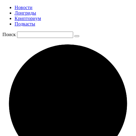
Новости
Лонгриды
Крипториум
Подкасты
Поиск