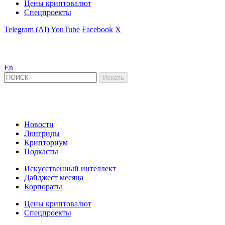
Цены криптовалют
Спецпроекты
Telegram (AI)
YouTube
Facebook
X
En
Новости
Лонгриды
Крипториум
Подкасты
Искусственный интеллект
Дайджест месяца
Корпораты
Цены криптовалют
Спецпроекты