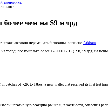
ой экономике.
 более чем на $9 млрд
ет начала активно перемещать биткоины, согласно
Arkham
.
 из холодного кошелька более 128 000 BTC (~$8,7 млрд) на новы
in batches of ~2K to 1Jbez, a new wallet that received its first test tr
звали негативную реакцию рынка и, в частности, опасения рас