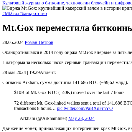
Культовый журнал о биткоине, технологии блокчейн и цифров
#Mt.Gox
#банкротство
Mt.Gox переместила биткоины
28.05.2024
Роман Петров
Обанкротившаяся в 2014 году биржа Mt.Gox впервые за пять л
Платформа за несколько часов сериями транзакций переместила
28 мая 2024 | 19:29
Апдейт:
Согласно Arkham, сумма достигла 141 686 BTC (~$9,62 млрд).
$10B of Mt. Gox BTC (140K) moved over the last 7 hours
72 different Mt. Gox-linked wallets sent a total of 141,686 BTC 
transactions 8 hours…
pic.twitter.com/PaBXqFrnYO
— Arkham (@ArkhamIntel)
May 28, 2024
Движение монет, принадлежащих потерпевшей крах Mt.Gox, вы