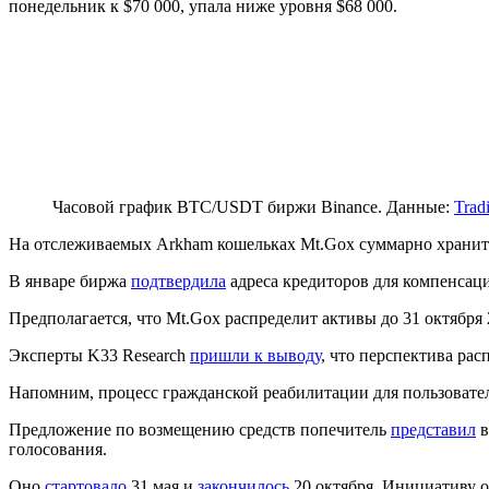
понедельник к $70 000, упала ниже уровня $68 000.
Часовой график BTC/USDT биржи Binance. Данные:
Trad
На отслеживаемых Arkham кошельках Mt.Gox суммарно хранитс
В январе биржа
подтвердила
адреса кредиторов для компенсац
Предполагается, что Mt.Gox распределит активы до 31 октября 
Эксперты K33 Research
пришли к выводу
, что перспектива ра
Напомним, процесс гражданской реабилитации для пользоват
Предложение по возмещению средств попечитель
представил
в
голосования.
Оно
стартовало
31 мая и
закончилось
20 октября. Инициативу 