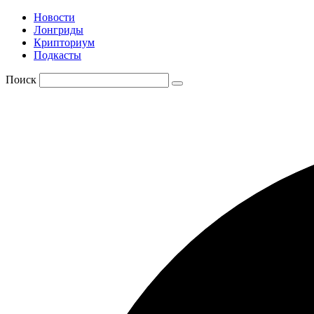
Новости
Лонгриды
Крипториум
Подкасты
Поиск