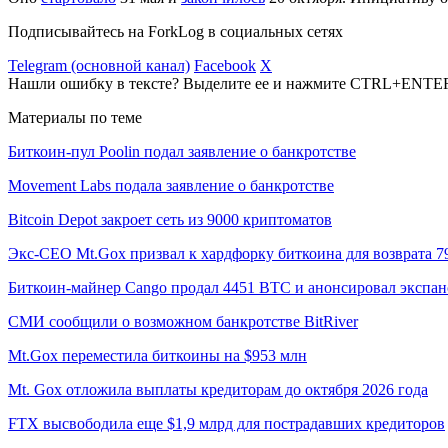
Подписывайтесь на ForkLog в социальных сетях
Telegram (основной канал)
Facebook
X
Нашли ошибку в тексте? Выделите ее и нажмите CTRL+ENTE
Материалы по теме
Биткоин-пул Poolin подал заявление о банкротстве
Movement Labs подала заявление о банкротстве
Bitcoin Depot закроет сеть из 9000 криптоматов
Экс-CEO Mt.Gox призвал к хардфорку биткоина для возврата 7
Биткоин-майнер Cango продал 4451 BTC и анонсировал экспа
СМИ сообщили о возможном банкротстве BitRiver
Mt.Gox переместила биткоины на $953 млн
Mt. Gox отложила выплаты кредиторам до октября 2026 года
FTX высвободила еще $1,9 млрд для пострадавших кредиторов