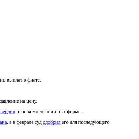
ии выплат в фиате.
давление на цену.
твердил
план компенсации платформы.
ана
, а в феврале суд
одобрил
его для последующего