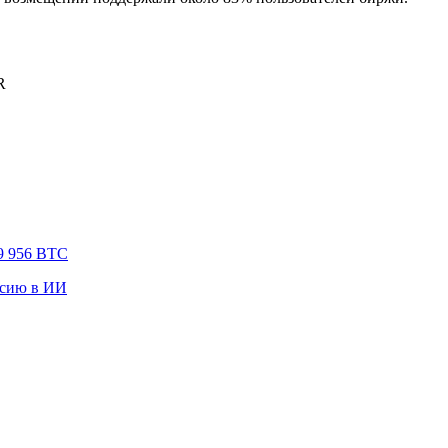
R
9 956 BTC
нсию в ИИ