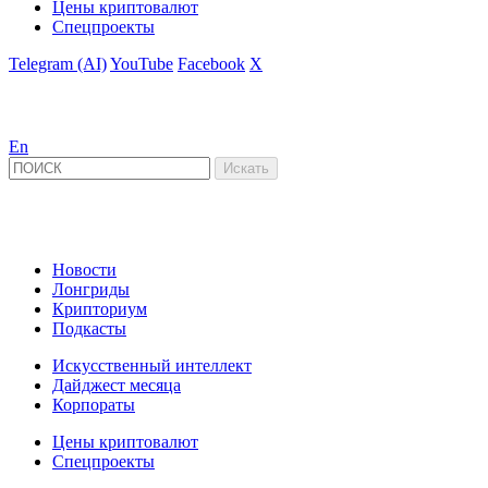
Цены криптовалют
Спецпроекты
Telegram (AI)
YouTube
Facebook
X
En
Новости
Лонгриды
Крипториум
Подкасты
Искусственный интеллект
Дайджест месяца
Корпораты
Цены криптовалют
Спецпроекты