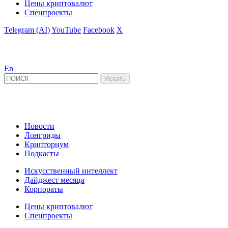
Цены криптовалют
Спецпроекты
Telegram (AI)
YouTube
Facebook
X
En
Новости
Лонгриды
Крипториум
Подкасты
Искусственный интеллект
Дайджест месяца
Корпораты
Цены криптовалют
Спецпроекты