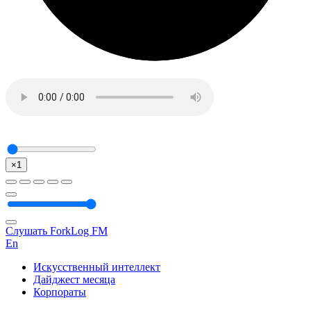
×1
Слушать ForkLog FM
En
Искусственный интеллект
Дайджест месяца
Корпораты