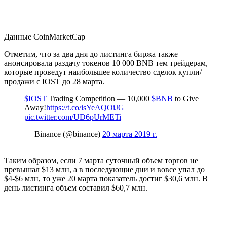
Данные CoinMarketCap
Отметим, что за два дня до листинга биржа также
анонсировала раздачу токенов 10 000 BNB тем трейдерам,
которые проведут наибольшее количество сделок купли/
продажи с IOST до 28 марта.
$IOST
Trading Competition — 10,000
$BNB
to Give
Away!
https://t.co/isYeAQOiJG
pic.twitter.com/UD6pUrMETi
— Binance (@binance)
20 марта 2019 г.
Таким образом, если 7 марта суточный объем торгов не
превышал $13 млн, а в последующие дни и вовсе упал до
$4-$6 млн, то уже 20 марта показатель достиг $30,6 млн. В
день листинга объем составил $60,7 млн.