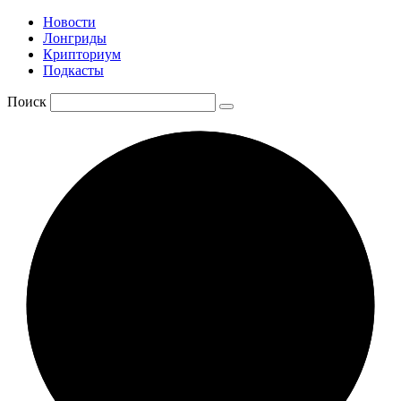
Новости
Лонгриды
Крипториум
Подкасты
Поиск