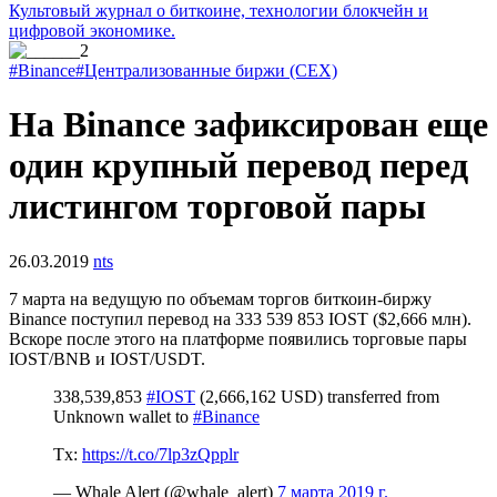
Культовый журнал о биткоине, технологии блокчейн и
цифровой экономике.
#Binance
#Централизованные биржи (CEX)
На Binance зафиксирован еще
один крупный перевод перед
листингом торговой пары
26.03.2019
nts
7 марта на ведущую по объемам торгов биткоин-биржу
Binance поступил перевод на 333 539 853 IOST ($2,666 млн).
Вскоре после этого на платформе появились торговые пары
IOST/BNB и IOST/USDT.
338,539,853
#IOST
(2,666,162 USD) transferred from
Unknown wallet to
#Binance
Tx:
https://t.co/7lp3zQpplr
— Whale Alert (@whale_alert)
7 марта 2019 г.