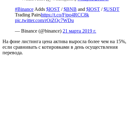
#Binance
Adds
$IOST
/
$BNB
and
$IOST
/
$USDT
Trading Pairs
https://t.co/Fjpo4RCC8k
pic.twitter.com/rOiZQc7WDu
— Binance (@binance)
21 марта 2019 г.
На фоне листинга цена актива выросла более чем на 15%,
если сравнивать с котировками в день осуществления
перевода.