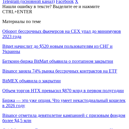
Telegram (основной канал)
Facebook
X
Нашли ошибку в тексте? Выделите ее и нажмите
CTRL+ENTER
Материалы по теме
Оборот бессрочных фьючерсов на CEX упал до минимумов
2023 года
Bitget начислит до $520 новым пользователям из СНГ и
Украины
Биткоин-биржа BitMart объявила о поэтапном закрытии
Binance заняла 74% рынка бессрочных контрактов на ETF
BitMEX объявила о закрытии
Объем торгов HTX превысил $870 млрд в первом полугодии
Биржа — это уже опция. Что умеет некастодиальный кошелек
в 2026 году
Binance отметила девятилетие кампанией с призовым фондом
более $4,5 млн