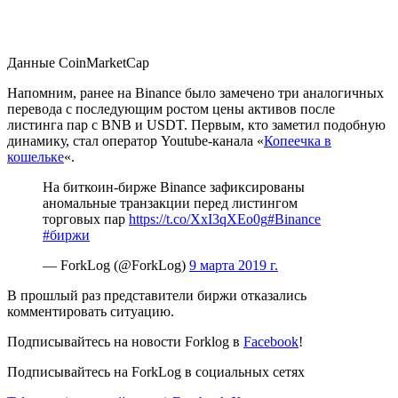
Данные CoinMarketCap
Напомним, ранее на Binance было замечено три аналогичных
перевода с последующим ростом цены активов после
листинга пар с BNB и USDT. Первым, кто заметил подобную
динамику, стал оператор Youtube-канала «
Копеечка в
кошельке
«.
На биткоин-бирже Binance зафиксированы
аномальные транзакции перед листингом
торговых пар
https://t.co/XxI3qXEo0g
#Binance
#биржи
— ForkLog (@ForkLog)
9 марта 2019 г.
В прошлый раз представители биржи отказались
комментировать ситуацию.
Подписывайтесь на новости Forklog в
Facebook
!
Подписывайтесь на ForkLog в социальных сетях