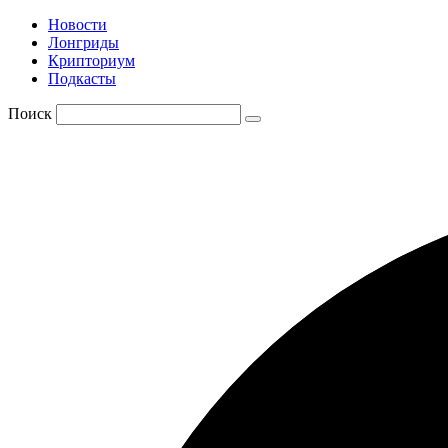
Новости
Лонгриды
Крипториум
Подкасты
Поиск