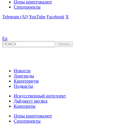
Цены криптовалют
Спецпроекты
Telegram (AI)
YouTube
Facebook
X
En
Новости
Лонгриды
Крипториум
Подкасты
Искусственный интеллект
Дайджест месяца
Корпораты
Цены криптовалют
Спецпроекты