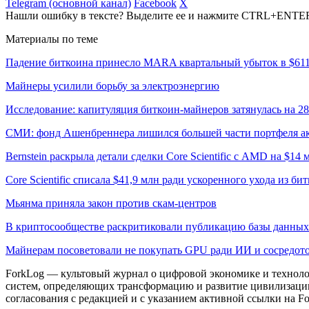
Telegram (основной канал)
Facebook
X
Нашли ошибку в тексте? Выделите ее и нажмите CTRL+ENTE
Материалы по теме
Падение биткоина принесло MARA квартальный убыток в $61
Майнеры усилили борьбу за электроэнергию
Исследование: капитуляция биткоин-майнеров затянулась на 2
СМИ: фонд Ашенбреннера лишился большей части портфеля а
Bernstein раскрыла детали сделки Core Scientific с AMD на $14 
Core Scientific списала $41,9 млн ради ускоренного ухода из б
Мьянма приняла закон против скам-центров
В криптосообществе раскритиковали публикацию базы данны
Майнерам посоветовали не покупать GPU ради ИИ и сосредото
ForkLog — культовый журнал о цифровой экономике и технолог
систем, определяющих трансформацию и развитие цивилизаци
согласования с редакцией и с указанием активной ссылки на Fo