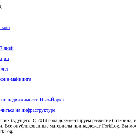
R
1 млн
87 дней
кций
млрд
иткоин-майнинга
х по недвижимости Нью-Йорка
читься на инфраструктуре
иях будущего. С 2014 года документируем развитие биткоина, 
и.
Все опубликованные материалы принадлежат ForkLog. Вы мож
rkLog.