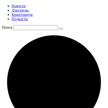
Новости
Лонгриды
Крипториум
Подкасты
Поиск