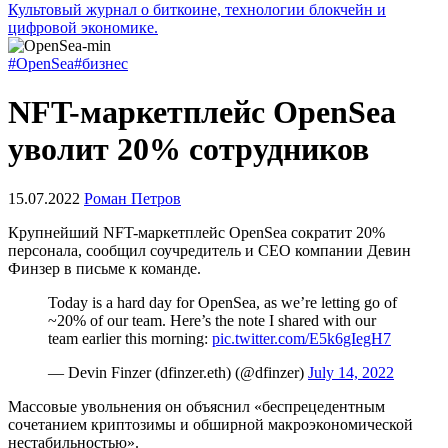
Культовый журнал о биткоине, технологии блокчейн и
цифровой экономике.
#OpenSea
#бизнес
NFT-маркетплейс OpenSea
уволит 20% сотрудников
15.07.2022
Роман Петров
Крупнейший NFT-маркетплейс OpenSea сократит 20%
персонала, сообщил соучредитель и CEO компании Девин
Финзер в письме к команде.
Today is a hard day for OpenSea, as we’re letting go of
~20% of our team. Here’s the note I shared with our
team earlier this morning:
pic.twitter.com/E5k6gIegH7
— Devin Finzer (dfinzer.eth) (@dfinzer)
July 14, 2022
Массовые увольнения он объяснил «беспрецедентным
сочетанием криптозимы и обширной макроэкономической
нестабильностью».