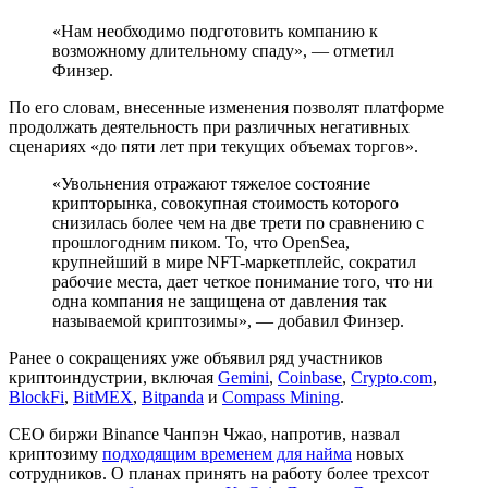
«Нам необходимо подготовить компанию к
возможному длительному спаду», — отметил
Финзер.
По его словам, внесенные изменения позволят платформе
продолжать деятельность при различных негативных
сценариях «до пяти лет при текущих объемах торгов».
«Увольнения отражают тяжелое состояние
крипторынка, совокупная стоимость которого
снизилась более чем на две трети по сравнению с
прошлогодним пиком. То, что OpenSea,
крупнейший в мире NFT-маркетплейс, сократил
рабочие места, дает четкое понимание того, что ни
одна компания не защищена от давления так
называемой криптозимы», — добавил Финзер.
Ранее о сокращениях уже объявил ряд участников
криптоиндустрии, включая
Gemini
,
Coinbase
,
Crypto.com
,
BlockFi
,
BitMEX
,
Bitpanda
и
Compass Mining
.
СЕО биржи Binance Чанпэн Чжао, напротив, назвал
криптозиму
подходящим временем для найма
новых
сотрудников. О планах принять на работу более трехсот