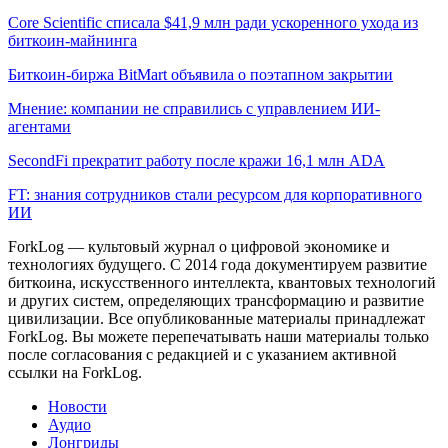
Core Scientific списала $41,9 млн ради ускоренного ухода из
биткоин-майнинга
Биткоин-биржа BitMart объявила о поэтапном закрытии
Мнение: компании не справились с управлением ИИ-
агентами
SecondFi прекратит работу после кражи 16,1 млн ADA
FT: знания сотрудников стали ресурсом для корпоративного
ИИ
ForkLog — культовый журнал о цифровой экономике и
технологиях будущего. С 2014 года документируем развитие
биткоина, искусственного интеллекта, квантовых технологий
и других систем, определяющих трансформацию и развитие
цивилизации.
Все опубликованные материалы принадлежат
ForkLog. Вы можете перепечатывать наши материалы только
после согласования с редакцией и с указанием активной
ссылки на ForkLog.
Новости
Аудио
Лонгриды