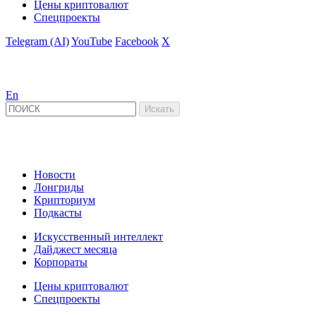
Цены криптовалют
Спецпроекты
Telegram (AI)
YouTube
Facebook
X
En
Новости
Лонгриды
Крипториум
Подкасты
Искусственный интеллект
Дайджест месяца
Корпораты
Цены криптовалют
Спецпроекты