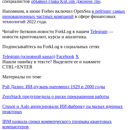
специалистов
объявил глава KuCoin Джонни Лю
.
Напомним, в июне Forbes включил OpenSea
в рейтинг самых
инновационных частных компаний
в сфере финансовых
технологий 2022 года.
Читайте биткоин-новости ForkLog в нашем
Telegram
—
новости криптовалют, курсы и аналитика.
Подписывайтесь на ForkLog в социальных сетях
Telegram (основной канал)
Facebook
X
Нашли ошибку в тексте? Выделите ее и нажмите
CTRL+ENTER
Материалы по теме
Рэй Далио: ИИ-пузырь напомнил 1929 и 2000 годы
ZeroStack предупредила о риске прекращения работы
Crusoe и Aalo анонсировали ИИ-фабрику на малых ядерных
реакторах
IBM назвала сроки коммерческого прорыва квантовых
компьютеров