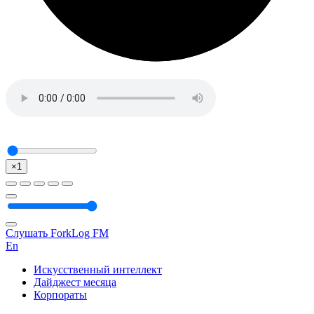
×1
Слушать ForkLog FM
En
Искусственный интеллект
Дайджест месяца
Корпораты