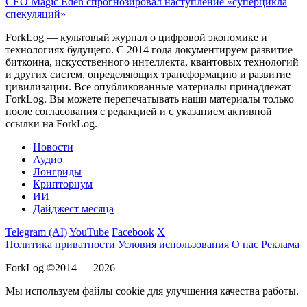
CEO Magic Eden спрогнозировал наступление «суперцикла
спекуляций»
ForkLog — культовый журнал о цифровой экономике и
технологиях будущего. С 2014 года документируем развитие
биткоина, искусственного интеллекта, квантовых технологий
и других систем, определяющих трансформацию и развитие
цивилизации.
Все опубликованные материалы принадлежат
ForkLog. Вы можете перепечатывать наши материалы только
после согласования с редакцией и с указанием активной
ссылки на ForkLog.
Новости
Аудио
Лонгриды
Крипториум
ИИ
Дайджест месяца
Telegram (AI)
YouTube
Facebook
X
Политика приватности
Условия использования
О нас
Реклама
ForkLog ©2014 — 2026
Мы используем файлы cookie для улучшения качества работы.