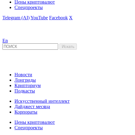
Цены криптовалют
Спецпроекты
Telegram (AI)
YouTube
Facebook
X
En
Новости
Лонгриды
Крипториум
Подкасты
Искусственный интеллект
Дайджест месяца
Корпораты
Цены криптовалют
Спецпроекты