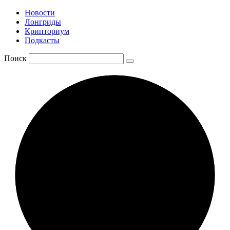
Новости
Лонгриды
Крипториум
Подкасты
Поиск