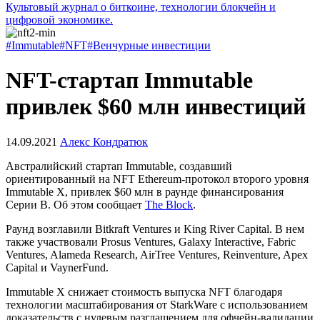
Культовый журнал о биткоине, технологии блокчейн и
цифровой экономике.
#Immutable
#NFT
#Венчурные инвестиции
NFT-стартап Immutable
привлек $60 млн инвестиций
14.09.2021
Алекс Кондратюк
Австралийский стартап Immutable, создавший
ориентированный на NFT Ethereum-протокол второго уровня
Immutable X, привлек $60 млн в раунде финансирования
Серии В. Об этом сообщает
The Block
.
Раунд возглавили Bitkraft Ventures и King River Capital. В нем
также участвовали Prosus Ventures, Galaxy Interactive, Fabric
Ventures, Alameda Research, AirTree Ventures, Reinventure, Apex
Capital и VaynerFund.
Immutable X снижает стоимость выпуска NFT благодаря
технологии масштабирования от StarkWare с использованием
доказательств с нулевым разглашением для офчейн-валидации