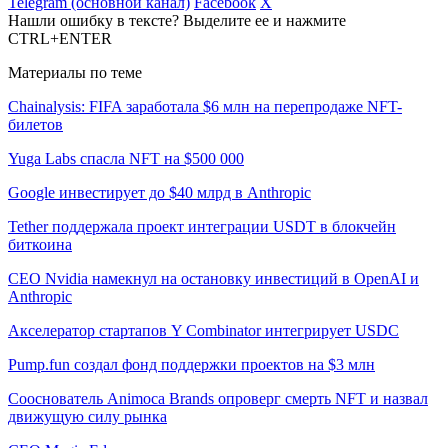
Telegram (основной канал)
Facebook
X
Нашли ошибку в тексте? Выделите ее и нажмите
CTRL+ENTER
Материалы по теме
Chainalysis: FIFA заработала $6 млн на перепродаже NFT-
билетов
Yuga Labs спасла NFT на $500 000
Google инвестирует до $40 млрд в Anthropic
Tether поддержала проект интеграции USDT в блокчейн
биткоина
CEO Nvidia намекнул на остановку инвестиций в OpenAI и
Anthropic
Акселератор стартапов Y Combinator интегрирует USDC
Pump.fun создал фонд поддержки проектов на $3 млн
Сооснователь Animoca Brands опроверг смерть NFT и назвал
движущую силу рынка