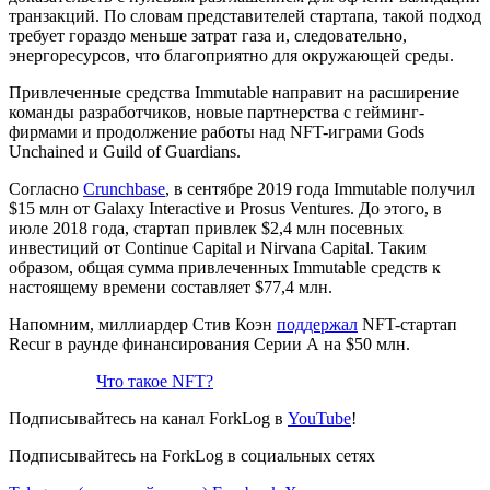
транзакций. По словам представителей стартапа, такой подход
требует гораздо меньше затрат газа и, следовательно,
энергоресурсов, что благоприятно для окружающей среды.
Привлеченные средства Immutable направит на расширение
команды разработчиков, новые партнерства с гейминг-
фирмами и продолжение работы над NFT-играми Gods
Unchained и Guild of Guardians.
Согласно
Crunchbase
, в сентябре 2019 года Immutable получил
$15 млн от Galaxy Interactive и Prosus Ventures. До этого, в
июле 2018 года, стартап привлек $2,4 млн посевных
инвестиций от Continue Capital и Nirvana Capital. Таким
образом, общая сумма привлеченных Immutable средств к
настоящему времени составляет $77,4 млн.
Напомним, миллиардер Стив Коэн
поддержал
NFT-стартап
Recur в раунде финансирования Серии А на $50 млн.
Что такое NFT?
Подписывайтесь на канал ForkLog в
YouTube
!
Подписывайтесь на ForkLog в социальных сетях