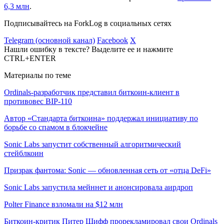
6,3 млн
.
Подписывайтесь на ForkLog в социальных сетях
Telegram (основной канал)
Facebook
X
Нашли ошибку в тексте? Выделите ее и нажмите
CTRL+ENTER
Материалы по теме
Ordinals-разработчик представил биткоин-клиент в
противовес BIP-110
Автор «Стандарта биткоина» поддержал инициативу по
борьбе со спамом в блокчейне
Sonic Labs запустит собственный алгоритмический
стейблкоин
Призрак фантома: Sonic — обновленная сеть от «отца DeFi»
Sonic Labs запустила мейннет и анонсировала аирдроп
Polter Finance взломали на $12 млн
Биткоин-критик Питер Шифф прорекламировал свои Ordinals