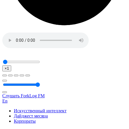
×1
Слушать ForkLog FM
En
Искусственный интеллект
Дайджест месяца
Корпораты