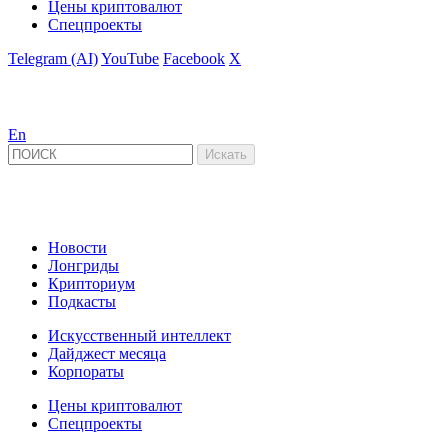
Цены криптовалют
Спецпроекты
Telegram (AI)
YouTube
Facebook
X
En
Новости
Лонгриды
Крипториум
Подкасты
Искусственный интеллект
Дайджест месяца
Корпораты
Цены криптовалют
Спецпроекты