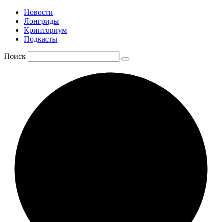
Новости
Лонгриды
Крипториум
Подкасты
Поиск