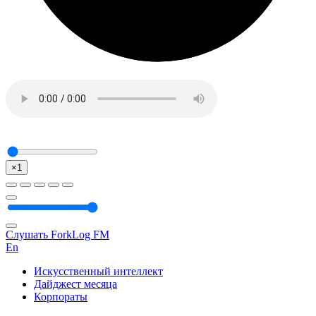
×1
Слушать ForkLog FM
En
Искусственный интеллект
Дайджест месяца
Корпораты