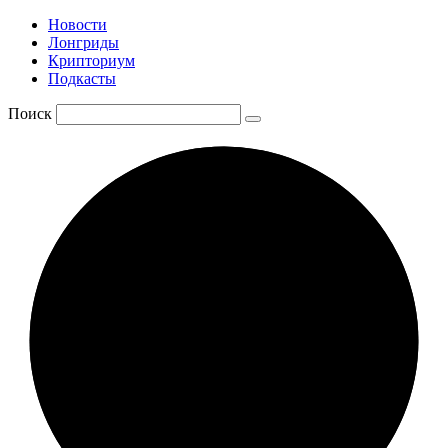
Новости
Лонгриды
Крипториум
Подкасты
Поиск