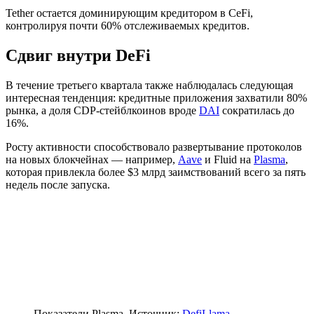
Tether остается доминирующим кредитором в CeFi,
контролируя почти 60% отслеживаемых кредитов.
Сдвиг внутри DeFi
В течение третьего квартала также наблюдалась следующая
интересная тенденция: кредитные приложения захватили 80%
рынка, а доля
CDP
-стейблкоинов вроде
DAI
сократилась до
16%.
Росту активности способствовало развертывание протоколов
на новых блокчейнах — например,
Aave
и Fluid на
Plasma
,
которая привлекла более $3 млрд заимствований всего за пять
недель после запуска.
Показатели Plasma. Источник:
DefiLlama
.