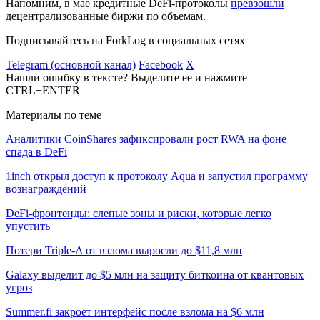
Напомним, в мае кредитные DeFi-протоколы
превзошли
децентрализованные биржи по объемам.
Подписывайтесь на ForkLog в социальных сетях
Telegram (основной канал)
Facebook
X
Нашли ошибку в тексте? Выделите ее и нажмите
CTRL+ENTER
Материалы по теме
Аналитики CoinShares зафиксировали рост RWA на фоне
спада в DeFi
1inch открыл доступ к протоколу Aqua и запустил программу
вознаграждений
DeFi-фронтенды: слепые зоны и риски, которые легко
упустить
Потери Triple-A от взлома выросли до $11,8 млн
Galaxy выделит до $5 млн на защиту биткоина от квантовых
угроз
Summer.fi закроет интерфейс после взлома на $6 млн