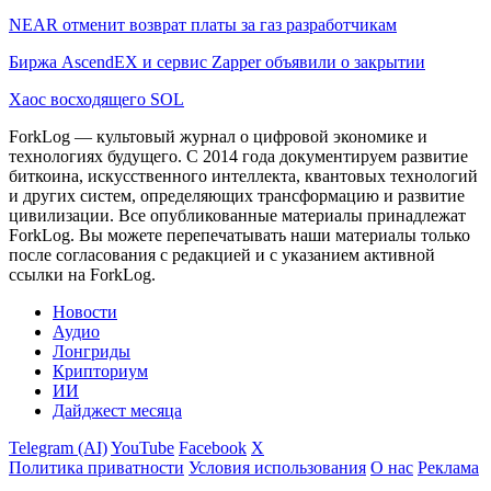
NEAR отменит возврат платы за газ разработчикам
Биржа AscendEX и сервис Zapper объявили о закрытии
Хаос восходящего SOL
ForkLog — культовый журнал о цифровой экономике и
технологиях будущего. С 2014 года документируем развитие
биткоина, искусственного интеллекта, квантовых технологий
и других систем, определяющих трансформацию и развитие
цивилизации.
Все опубликованные материалы принадлежат
ForkLog. Вы можете перепечатывать наши материалы только
после согласования с редакцией и с указанием активной
ссылки на ForkLog.
Новости
Аудио
Лонгриды
Крипториум
ИИ
Дайджест месяца
Telegram (AI)
YouTube
Facebook
X
Политика приватности
Условия использования
О нас
Реклама