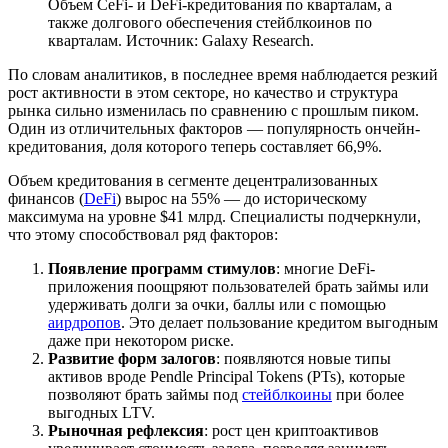
Объем CeFi- и DeFi-кредитования по кварталам, а
также долгового обеспечения стейблкоинов по
кварталам. Источник: Galaxy Research.
По словам аналитиков, в последнее время наблюдается резкий
рост активности в этом секторе, но качество и структура
рынка сильно изменилась по сравнению с прошлым пиком.
Один из отличительных факторов — популярность ончейн-
кредитования, доля которого теперь составляет 66,9%.
Объем кредитования в сегменте децентрализованных
финансов (
DeFi
) вырос на 55% — до историческому
максимума на уровне $41 млрд. Специалисты подчеркнули,
что этому способствовал ряд факторов:
Появление программ стимулов
: многие DeFi-
приложения поощряют пользователей брать займы или
удерживать долги за очки, баллы или с помощью
аирдропов
. Это делает пользование кредитом выгодным
даже при некотором риске.
Развитие форм залогов
: появляются новые типы
активов вроде Pendle Principal Tokens (PTs), которые
позволяют брать займы под
стейблкоины
при более
выгодных
LTV
.
Рыночная рефлексия
: рост цен криптоактивов