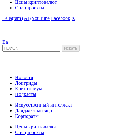
Цены криптовалют
Спецпроекты
Telegram (AI)
YouTube
Facebook
X
En
Новости
Лонгриды
Крипториум
Подкасты
Искусственный интеллект
Дайджест месяца
Корпораты
Цены криптовалют
Спецпроекты