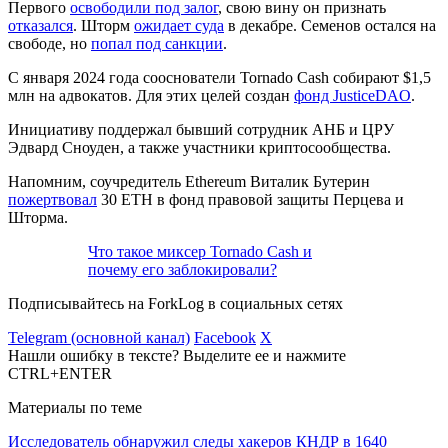
Первого
освободили под залог
, свою вину он признать
отказался
. Шторм
ожидает суда
в декабре. Семенов остался на
свободе, но
попал под санкции
.
С января 2024 года сооснователи Tornado Cash собирают $1,5
млн на адвокатов. Для этих целей создан
фонд JusticeDAO
.
Инициативу поддержал бывший сотрудник
АНБ
и
ЦРУ
Эдвард Сноуден, а также участники криптосообщества.
Напомним, соучредитель Ethereum Виталик Бутерин
пожертвовал
30 ETH в фонд правовой защиты Перцева и
Шторма.
Что такое миксер Tornado Cash и
почему его заблокировали?
Подписывайтесь на ForkLog в социальных сетях
Telegram (основной канал)
Facebook
X
Нашли ошибку в тексте? Выделите ее и нажмите
CTRL+ENTER
Материалы по теме
Исследователь обнаружил следы хакеров КНДР в 1640