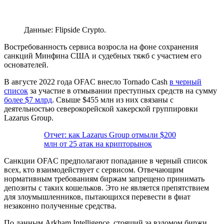
Данные: Flipside Crypto.
Востребованность сервиса возросла на фоне сохранения
санкций Минфина США и судебных тяжб с участием его
основателей.
В августе 2022 года OFAC внесло Tornado Cash
в черный
список
за участие в отмывании преступных средств на сумму
более $7 млрд
. Свыше $455 млн из них связаны с
деятельностью северокорейской хакерской группировки
Lazarus Group.
Отчет: как Lazarus Group отмыли $200
млн от 25 атак на крипторынок
Санкции OFAC предполагают попадание в черный список
всех, кто взаимодействует с сервисом. Отвечающим
нормативным требованиям биржам запрещено принимать
депозиты с таких кошельков. Это не является препятствием
для злоумышленников, пытающихся перевести в фиат
незаконно полученные средства.
По данным Arkham Intelligence, стоящий за взломом биржи