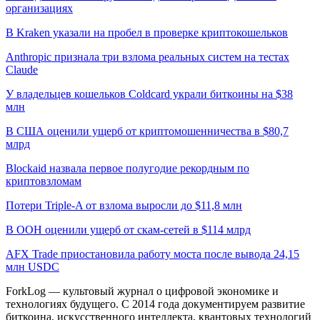
организациях
В Kraken указали на пробел в проверке криптокошельков
Anthropic признала три взлома реальных систем на тестах
Claude
У владельцев кошельков Coldcard украли биткоины на $38
млн
В США оценили ущерб от криптомошенничества в $80,7
млрд
Blockaid назвала первое полугодие рекордным по
криптовзломам
Потери Triple-A от взлома выросли до $11,8 млн
В ООН оценили ущерб от скам-сетей в $114 млрд
AFX Trade приостановила работу моста после вывода 24,15
млн USDC
ForkLog — культовый журнал о цифровой экономике и
технологиях будущего. С 2014 года документируем развитие
биткоина, искусственного интеллекта, квантовых технологий