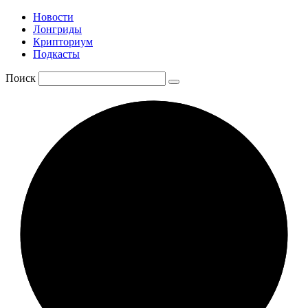
Новости
Лонгриды
Крипториум
Подкасты
Поиск