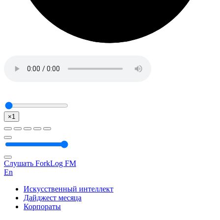
×1
Слушать ForkLog FM
En
Искусственный интеллект
Дайджест месяца
Корпораты