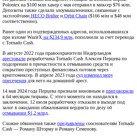
Poloniex на $100 млн хакер с мая отправил в миксер $76 млн.
Депозиты также сделали злоумышленники, связанные с
эксплойтами
HECO Bridge
и
Orbit Chain
($166 млн и $48 млн
соответственно).
Ранее один из подтвержденных адресов, использовавшихся
при взломе WazirX
на $234,9 млн
, пополнили за счет перевода
с Tornado Cash.
В августе 2022 года правоохранители Нидерландов
арестовали
разработчика Tornado Cash Алексея Перцева по
подозрению в причастности к отмыванию средств и
сокрытию преступных финансовых потоков через
криптомиксер. В апреле 2023 года
суд изменил меру
пресечения
для него на домашний арест.
14 мая 2024 года Перцева признали виновным и
приговорили
к 64 месяцам тюрьмы. С этого момента он находился в
заключении. 12 июля разработчику отказали в выходе под
залог в ожидании обжалования вердикта по делу об
отмывании $1,2 млрд
.
Схожие обвинения также
предъявлены
сооснователям Tornado
Cash — Роману Шторму и Роману Семенову.