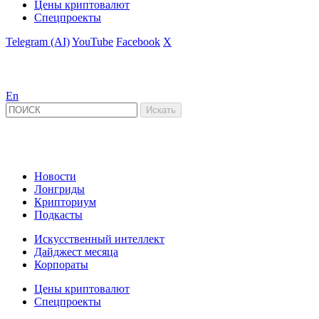
Цены криптовалют
Спецпроекты
Telegram (AI)
YouTube
Facebook
X
En
Новости
Лонгриды
Крипториум
Подкасты
Искусственный интеллект
Дайджест месяца
Корпораты
Цены криптовалют
Спецпроекты