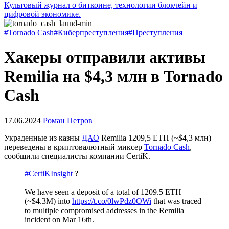
Культовый журнал о биткоине, технологии блокчейн и
цифровой экономике.
#Tornado Cash
#Киберпреступления
#Преступления
Хакеры отправили активы
Remilia на $4,3 млн в Tornado
Cash
17.06.2024
Роман Петров
Украденные из казны
ДАО
Remilia 1209,5 ETH (~$4,3 млн)
переведены в криптовалютный миксер
Tornado Cash
,
сообщили специалисты компании CertiK.
#CertiKInsight
?
We have seen a deposit of a total of 1209.5 ETH
(~$4.3M) into
https://t.co/0lwPdz0OWi
that was traced
to multiple compromised addresses in the Remilia
incident on Mar 16th.