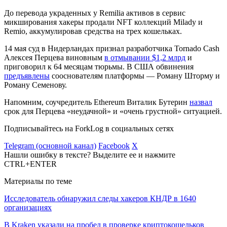
До перевода украденных у Remilia активов в сервис
микширования хакеры продали NFT коллекций Milady и
Remio, аккумулировав средства на трех кошельках.
14 мая суд в Нидерландах признал разработчика Tornado Cash
Алексея Перцева виновным
в отмывании $1,2 млрд
и
приговорил к 64 месяцам тюрьмы. В США обвинения
предъявлены
сооснователям платформы — Роману Шторму и
Роману Семенову.
Напомним, соучредитель Ethereum Виталик Бутерин
назвал
срок для Перцева «неудачной» и «очень грустной» ситуацией.
Подписывайтесь на ForkLog в социальных сетях
Telegram (основной канал)
Facebook
X
Нашли ошибку в тексте? Выделите ее и нажмите
CTRL+ENTER
Материалы по теме
Исследователь обнаружил следы хакеров КНДР в 1640
организациях
В Kraken указали на пробел в проверке криптокошельков