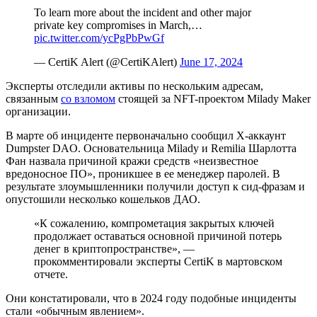
To learn more about the incident and other major
private key compromises in March,…
pic.twitter.com/ycPgPbPwGf
— CertiK Alert (@CertiKAlert)
June 17, 2024
Эксперты отследили активы по нескольким адресам,
связанным
со взломом
стоящей за NFT-проектом Milady Maker
организации.
В марте об инциденте первоначально сообщил X-аккаунт
Dumpster DAO. Основательница Milady и Remilia Шарлотта
Фан назвала причиной кражи средств «неизвестное
вредоносное ПО», проникшее в ее менеджер паролей. В
результате злоумышленники получили доступ к сид-фразам и
опустошили несколько кошельков ДАО.
«К сожалению, компрометация закрытых ключей
продолжает оставаться основной причиной потерь
денег в криптопространстве», —
прокомментировали эксперты CertiK в мартовском
отчете.
Они констатировали, что в 2024 году подобные инциденты
стали «обычным явлением».