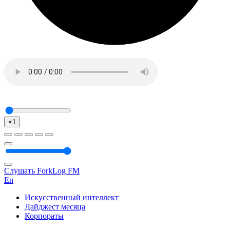
×1
Слушать ForkLog FM
En
Искусственный интеллект
Дайджест месяца
Корпораты