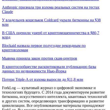
Anthropic признала три взлома реальных систем на тестах
Claude
У владельцев кошельков Coldcard украли биткоины на $38
млн
В США оценили ущерб от криптомошенничества в $80,7
млрд
Blockaid назвала первое полугодие рекордным по
криптовзломам
Мьянма приняла закон против скам-центров
В криптосообществе раскритиковали публикацию базы
данных по недвижимости Нью-Йорка
Потери Triple-A от взлома выросли до $11,8 млн
ForkLog — культовый журнал о цифровой экономике и
технологиях будущего. С 2014 года документируем развитие
биткоина, искусственного интеллекта, квантовых технологий
и других систем, определяющих трансформацию и развитие
цивилизации.
Все опубликованные материалы принадлежат
ForkLog. Вы можете перепечатывать наши материалы только