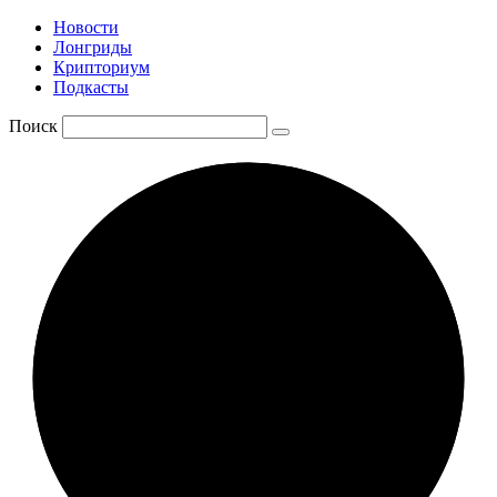
Новости
Лонгриды
Крипториум
Подкасты
Поиск