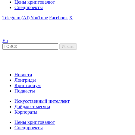
Цены криптовалют
Спецпроекты
Telegram (AI)
YouTube
Facebook
X
En
Новости
Лонгриды
Крипториум
Подкасты
Искусственный интеллект
Дайджест месяца
Корпораты
Цены криптовалют
Спецпроекты