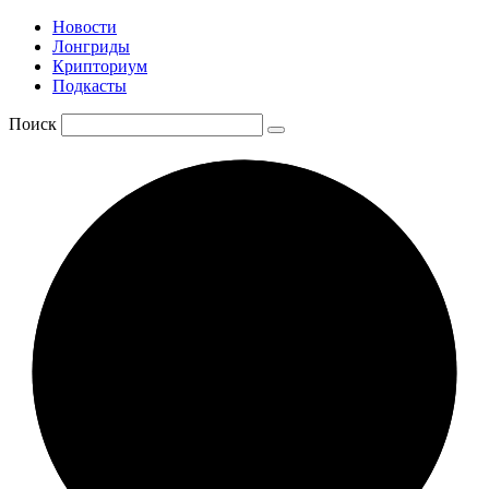
Новости
Лонгриды
Крипториум
Подкасты
Поиск