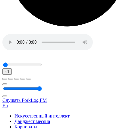
×1
Слушать ForkLog FM
En
Искусственный интеллект
Дайджест месяца
Корпораты