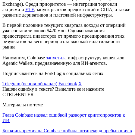
Exchange). Среди приоритетов — интеграция торговли
акциями и
ETF
, запуск рынков предсказаний в США, а также
развитие деривативов и платежной инфраструктуры.
В первой половине текущего квартала доходы от операций
уже составили около $420 млн. Однако компания
предостерегла инвесторов от прямого проецирования этих
результатов на весь период из-за высокой волатильности
рынка.
Напомним, Coinbase
запустила
инфраструктуру кошельков
Agentic Wallets, предназначенную для ИИ-агентов.
Подписывайтесь на ForkLog в социальных сетях
Telegram (основной канал)
Facebook
X
Нашли ошибку в тексте? Выделите ее и нажмите
CTRL+ENTER
Материалы по теме
Глава Coinbase назвал ошибкой разворот криптопроектов к
ИИ
Биткоин-премия на Coinbase побила антирекорд пребывания в