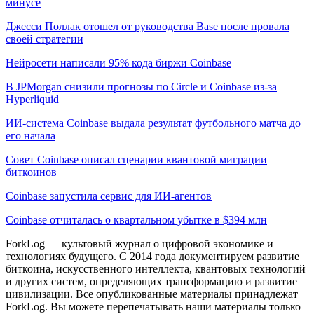
минусе
Джесси Поллак отошел от руководства Base после провала
своей стратегии
Нейросети написали 95% кода биржи Coinbase
В JPMorgan снизили прогнозы по Circle и Coinbase из-за
Hyperliquid
ИИ-система Coinbase выдала результат футбольного матча до
его начала
Совет Coinbase описал сценарии квантовой миграции
биткоинов
Coinbase запустила сервис для ИИ-агентов
Coinbase отчиталась о квартальном убытке в $394 млн
ForkLog — культовый журнал о цифровой экономике и
технологиях будущего. С 2014 года документируем развитие
биткоина, искусственного интеллекта, квантовых технологий
и других систем, определяющих трансформацию и развитие
цивилизации.
Все опубликованные материалы принадлежат
ForkLog. Вы можете перепечатывать наши материалы только