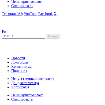
Цены криптовалют
Спецпроекты
Telegram (AI)
YouTube
Facebook
X
En
Новости
Лонгриды
Крипториум
Подкасты
Искусственный интеллект
Дайджест месяца
Корпораты
Цены криптовалют
Спецпроекты