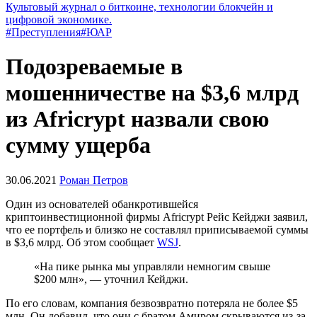
Культовый журнал о биткоине, технологии блокчейн и
цифровой экономике.
#Преступления
#ЮАР
Подозреваемые в
мошенничестве на $3,6 млрд
из Africrypt назвали свою
сумму ущерба
30.06.2021
Роман Петров
Один из основателей обанкротившейся
криптоинвестиционной фирмы Africrypt Рейс Кейджи заявил,
что ее портфель и близко не составлял приписываемой суммы
в $3,6 млрд. Об этом сообщает
WSJ
.
«На пике рынка мы управляли немногим свыше
$200 млн», — уточнил Кейджи.
По его словам, компания безвозвратно потеряла не более $5
млн. Он добавил, что они с братом Амиром скрываются из-за