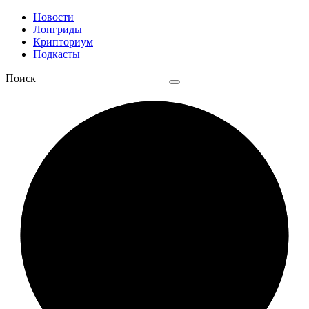
Новости
Лонгриды
Крипториум
Подкасты
Поиск