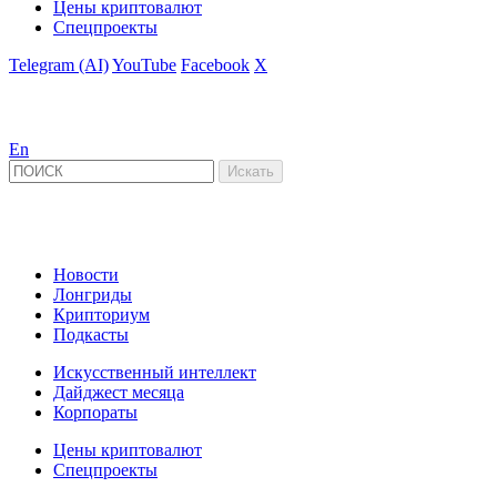
Цены криптовалют
Спецпроекты
Telegram (AI)
YouTube
Facebook
X
En
Новости
Лонгриды
Крипториум
Подкасты
Искусственный интеллект
Дайджест месяца
Корпораты
Цены криптовалют
Спецпроекты