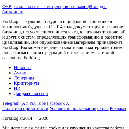
ФБР раскрыло сеть скам-центров и изъяло $8 млрд в
биткоинах
ForkLog — культовый журнал о цифровой экономике и
технологиях будущего. С 2014 года документируем развитие
биткоина, искусственного интеллекта, квантовых технологий
и других систем, определяющих трансформацию и развитие
цивилизации.
Все опубликованные материалы принадлежат
ForkLog. Вы можете перепечатывать наши материалы только
после согласования с редакцией и с указанием активной
ссылки на ForkLog.
Новости
Аудио
Лонгриды
Крипториум
ИИ
Дайджест месяца
Telegram (AI)
YouTube
Facebook
X
Политика приватности
Условия использования
О нас
Реклама
ForkLog ©2014 — 2026
Мы используем файлы cookie для улучшения качества работы.