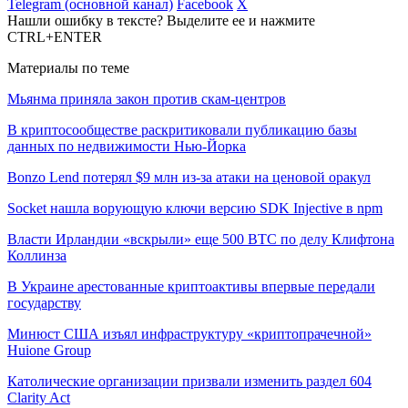
Telegram (основной канал)
Facebook
X
Нашли ошибку в тексте? Выделите ее и нажмите
CTRL+ENTER
Материалы по теме
Мьянма приняла закон против скам-центров
В криптосообществе раскритиковали публикацию базы
данных по недвижимости Нью-Йорка
Bonzo Lend потерял $9 млн из-за атаки на ценовой оракул
Socket нашла ворующую ключи версию SDK Injective в npm
Власти Ирландии «вскрыли» еще 500 BTC по делу Клифтона
Коллинза
В Украине арестованные криптоактивы впервые передали
государству
Минюст США изъял инфраструктуру «криптопрачечной»
Huione Group
Католические организации призвали изменить раздел 604
Clarity Act