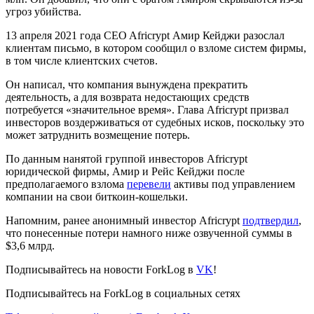
угроз убийства.
13 апреля 2021 года CEO Africrypt Амир Кейджи разослал
клиентам письмо, в котором сообщил о взломе систем фирмы,
в том числе клиентских счетов.
Он написал, что компания вынуждена прекратить
деятельность, а для возврата недостающих средств
потребуется «значительное время». Глава Africrypt призвал
инвесторов воздерживаться от судебных исков, поскольку это
может затруднить возмещение потерь.
По данным нанятой группой инвесторов Africrypt
юридической фирмы, Амир и Рейс Кейджи после
предполагаемого взлома
перевели
активы под управлением
компании на свои биткоин-кошельки.
Напомним, ранее анонимный инвестор Africrypt
подтвердил
,
что понесенные потери намного ниже озвученной суммы в
$3,6 млрд.
Подписывайтесь на новости ForkLog в
VK
!
Подписывайтесь на ForkLog в социальных сетях