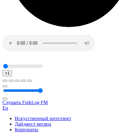
×1
Слушать ForkLog FM
En
Искусственный интеллект
Дайджест месяца
Корпораты