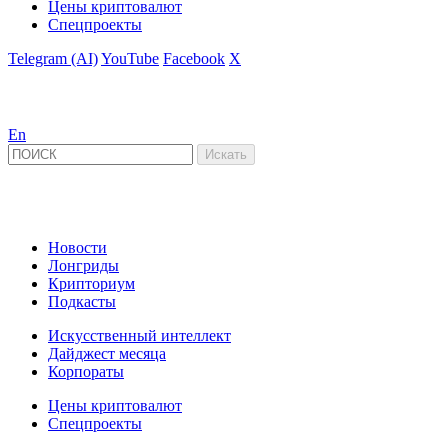
Цены криптовалют
Спецпроекты
Telegram (AI)
YouTube
Facebook
X
En
Новости
Лонгриды
Крипториум
Подкасты
Искусственный интеллект
Дайджест месяца
Корпораты
Цены криптовалют
Спецпроекты