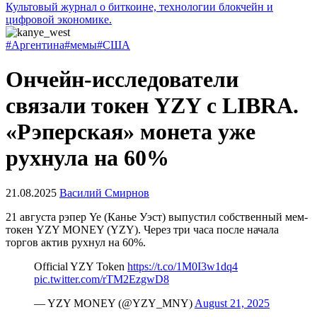
Культовый журнал о биткоине, технологии блокчейн и
цифровой экономике.
#Аргентина
#мемы
#США
Ончейн-исследователи
связали токен YZY с LIBRA.
«Рэперская» монета уже
рухнула на 60%
21.08.2025
Василий Смирнов
21 августа рэпер Ye (Канье Уэст) выпустил собственный мем-
токен
YZY MONEY
(YZY). Через три часа после начала
торгов актив рухнул на 60%.
Official YZY Token
https://t.co/1M0I3w1dq4
pic.twitter.com/rTM2EzgwD8
— YZY MONEY (@YZY_MNY)
August 21, 2025