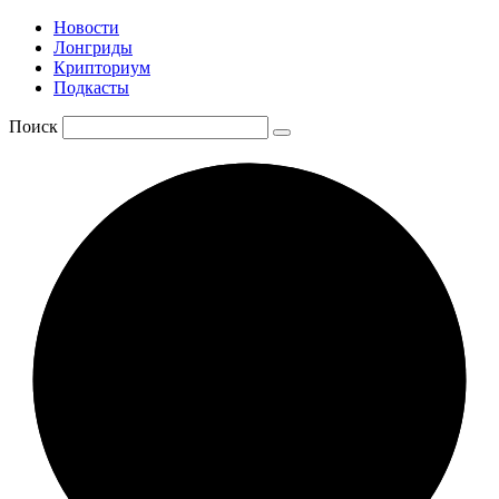
Новости
Лонгриды
Крипториум
Подкасты
Поиск