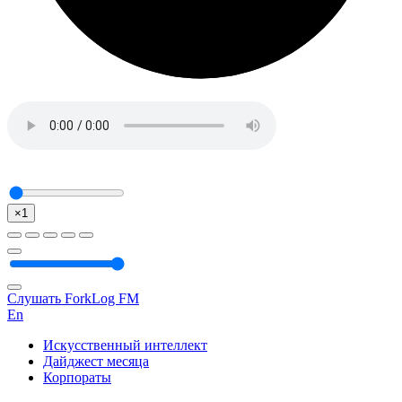
×1
Слушать ForkLog FM
En
Искусственный интеллект
Дайджест месяца
Корпораты