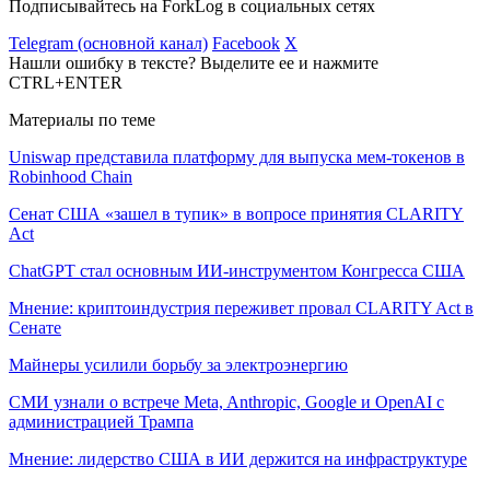
Подписывайтесь на ForkLog в социальных сетях
Telegram (основной канал)
Facebook
X
Нашли ошибку в тексте? Выделите ее и нажмите
CTRL+ENTER
Материалы по теме
Uniswap представила платформу для выпуска мем-токенов в
Robinhood Chain
Сенат США «зашел в тупик» в вопросе принятия CLARITY
Act
ChatGPT стал основным ИИ-инструментом Конгресса США
Мнение: криптоиндустрия переживет провал CLARITY Act в
Сенате
Майнеры усилили борьбу за электроэнергию
СМИ узнали о встрече Meta, Anthropic, Google и OpenAI с
администрацией Трампа
Мнение: лидерство США в ИИ держится на инфраструктуре