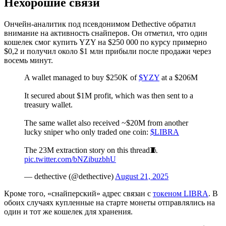
Нехорошие связи
Ончейн-аналитик под псевдонимом Dethective обратил
внимание на активность снайперов. Он отметил, что один
кошелек смог купить YZY на $250 000 по курсу примерно
$0,2 и получил около $1 млн прибыли после продажи через
восемь минут.
A wallet managed to buy $250K of
$YZY
at a $206M
It secured about $1M profit, which was then sent to a
treasury wallet.
The same wallet also received ~$20M from another
lucky sniper who only traded one coin:
$LIBRA
The 23M extraction story on this thread🧵
pic.twitter.com/bNZibuzbhU
— dethective (@dethective)
August 21, 2025
Кроме того, «снайперский» адрес связан с
токеном LIBRA
. В
обоих случаях купленные на старте монеты отправлялись на
один и тот же кошелек для хранения.