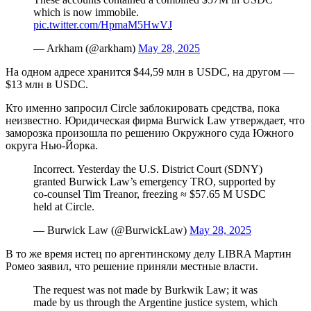
which is now immobile.
pic.twitter.com/HpmaM5HwVJ
— Arkham (@arkham)
May 28, 2025
На одном адресе хранится $44,59 млн в USDC, на другом —
$13 млн в USDC.
Кто именно запросил Circle заблокировать средства, пока
неизвестно. Юридическая фирма Burwick Law утверждает, что
заморозка произошла по решению Окружного суда Южного
округа Нью-Йорка.
Incorrect. Yesterday the U.S. District Court (SDNY)
granted Burwick Law’s emergency TRO, supported by
co-counsel Tim Treanor, freezing ≈ $57.65 M USDC
held at Circle.
— Burwick Law (@BurwickLaw)
May 28, 2025
В то же время истец по аргентинскому делу LIBRA Мартин
Ромео заявил, что решение приняли местные власти.
The request was not made by Burkwik Law; it was
made by us through the Argentine justice system, which