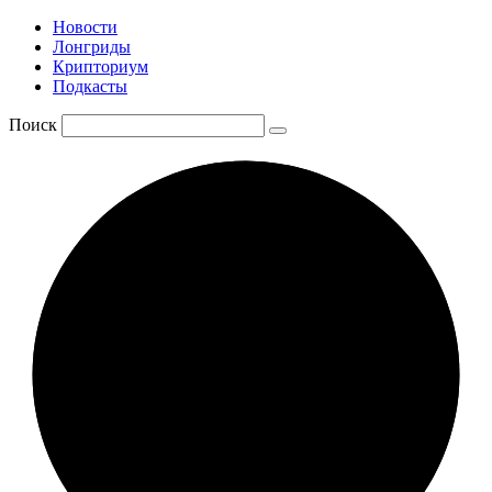
Новости
Лонгриды
Крипториум
Подкасты
Поиск