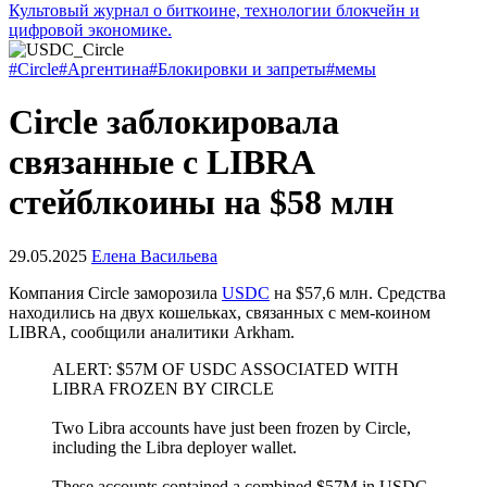
Культовый журнал о биткоине, технологии блокчейн и
цифровой экономике.
#Circle
#Аргентина
#Блокировки и запреты
#мемы
Circle заблокировала
связанные с LIBRA
стейблкоины на $58 млн
29.05.2025
Елена Васильева
Компания Circle заморозила
USDC
на $57,6 млн. Средства
находились на двух кошельках, связанных с мем-коином
LIBRA, сообщили аналитики Arkham.
ALERT: $57M OF USDC ASSOCIATED WITH
LIBRA FROZEN BY CIRCLE
Two Libra accounts have just been frozen by Circle,
including the Libra deployer wallet.
These accounts contained a combined $57M in USDC