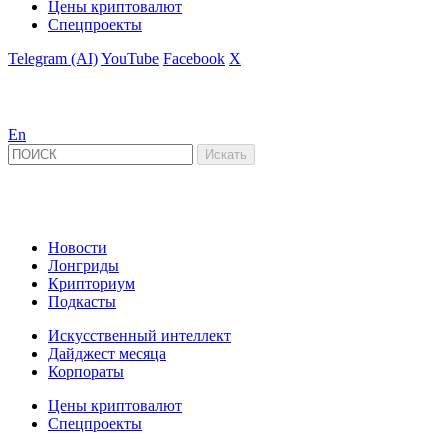
Цены криптовалют
Спецпроекты
Telegram (AI)
YouTube
Facebook
X
En
Новости
Лонгриды
Крипториум
Подкасты
Искусственный интеллект
Дайджест месяца
Корпораты
Цены криптовалют
Спецпроекты