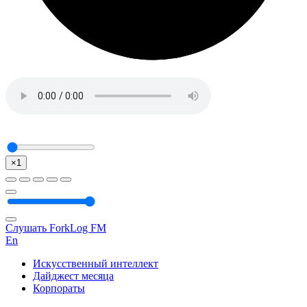
×1
Слушать ForkLog FM
En
Искусственный интеллект
Дайджест месяца
Корпораты