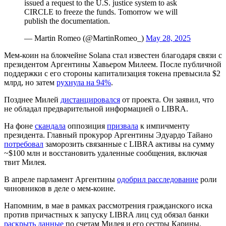
issued a request to the U.S. justice system to ask
CIRCLE to freeze the funds. Tomorrow we will
publish the documentation.
— Martin Romeo (@MartinRomeo_)
May 28, 2025
Мем-коин на блокчейне Solana стал известен благодаря связи с
президентом Аргентины Хавьером Милеем. После публичной
поддержки с его стороны капитализация токена превысила $2
млрд, но затем
рухнула на 94%
.
Позднее Милей
дистанцировался
от проекта. Он заявил, что
не обладал предварительной информацией о LIBRA.
На фоне
скандала
оппозиция
призвала
к импичменту
президента. Главный прокурор Аргентины Эдуардо Тайано
потребовал
заморозить связанные с LIBRA активы на сумму
~$100 млн и восстановить удаленные сообщения, включая
твит Милея.
В апреле парламент Аргентины
одобрил расследование
роли
чиновников в деле о мем-коине.
Напомним, в мае в рамках рассмотрения гражданского иска
против причастных к запуску LIBRA лиц суд обязал банки
раскрыть данные
по счетам Милея и его сестры Карины.