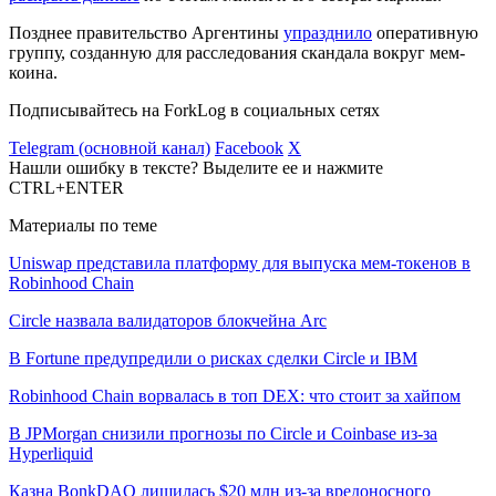
Позднее правительство Аргентины
упразднило
оперативную
группу, созданную для расследования скандала вокруг мем-
коина.
Подписывайтесь на ForkLog в социальных сетях
Telegram (основной канал)
Facebook
X
Нашли ошибку в тексте? Выделите ее и нажмите
CTRL+ENTER
Материалы по теме
Uniswap представила платформу для выпуска мем-токенов в
Robinhood Chain
Circle назвала валидаторов блокчейна Arc
В Fortune предупредили о рисках сделки Circle и IBM
Robinhood Chain ворвалась в топ DEX: что стоит за хайпом
В JPMorgan снизили прогнозы по Circle и Coinbase из-за
Hyperliquid
Казна BonkDAO лишилась $20 млн из-за вредоносного