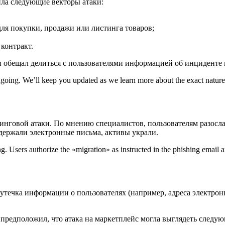
ила следующие векторы атаки:
ля покупки, продажи или листинга товаров;
контракт.
н обещал делиться с пользователями информацией об инциденте
ngoing. We’ll keep you updated as we learn more about the exact nature o
шинговой атаки. По мнению специалистов, пользователям разос
одержали электронные письма, активы украли.
g. Users authorize the «migration» as instructed in the phishing email a
утечка информации о пользователях (например, адреса электро
предположил, что атака на маркетплейс могла выглядеть следу