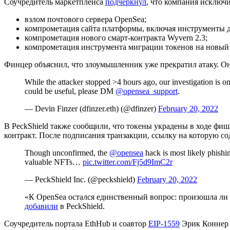
Соучредитель маркетплейса
подчеркнул
, что компания исключ
взлом почтового сервера OpenSea;
компрометация сайта платформы, включая инструменты д
компрометация нового смарт-контракта Wyvern 2.3;
компрометация инструмента миграции токенов на новый 
Финцер объяснил, что злоумышленник уже прекратил атаку. О
While the attacker stopped >4 hours ago, our investigation is o
could be useful, please DM
@opensea_support
.
— Devin Finzer (dfinzer.eth) (@dfinzer)
February 20, 2022
В PeckShield также сообщили, что токены украдены в ходе фи
контракт. После подписания транзакции, ссылку на которую с
Though unconfirmed, the
@opensea
hack is most likely phishin
valuable NFTs…
pic.twitter.com/Fj5d9ImC2r
— PeckShield Inc. (@peckshield)
February 20, 2022
«К OpenSea остался единственный вопрос: произошла ли 
добавили
в PeckShield.
Соучредитель портала EthHub и соавтор
EIP-1559
Эрик Коннер 