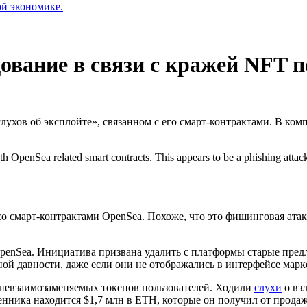
ой экономике.
ование в связи с кражей NFT п
ухов об эксплойте», связанном с его смарт-контрактами. В ком
ith OpenSea related smart contracts. This appears to be a phishing attac
о смарт-контрактами OpenSea. Похоже, что это фишинговая атака
OpenSea. Инициатива призвана удалить с платформы старые пре
ой давности, даже если они не отображались в интерфейсе марк
 невзаимозаменяемых токенов пользователей. Ходили
слухи
о вз
ника находится $1,7 млн в ETH, которые он получил от прода