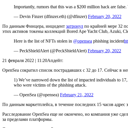
Importantly, rumors that this was a $200 million hack are false.
— Devin Finzer (dfinzer.eth) (@dfinzer)
February 20, 2022
По данным Финцера, инцидент
затронул
по крайней мере 32 п
этих активов токены коллекций Bored Ape Yacht Club, Azuki, Cl
Here is the list of NFTs stolen in
@opensea
phishing incident
ht
— PeckShieldAlert (@PeckShieldAlert)
February 20, 2022
21 февраля 2022 | 11:20
Апдейт:
OpenSea сократил список пострадавших с 32 до 17. Сейчас в не
1) We’ve narrowed down the list of impacted individuals to 17, 
who were victims of the phishing attack.
— OpenSea (@opensea)
February 21, 2022
По данным маркетплейса, в течение последних 15 часов адрес
Расследование OpenSea еще не окончено, но компания уже сде
за пределами платформы.