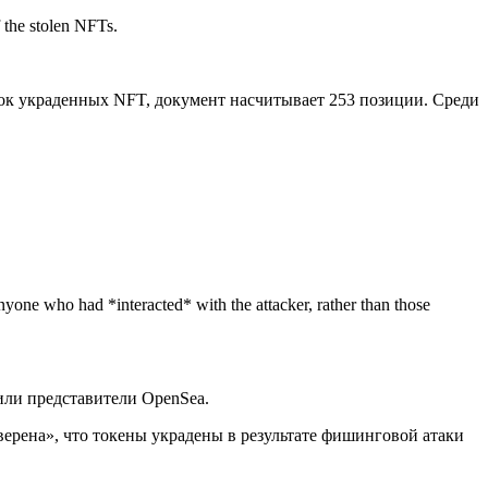
f the stolen NFTs.
сок украденных NFT, документ насчитывает 253 позиции. Среди
nyone who had *interacted* with the attacker, rather than those
или представители OpenSea.
верена», что токены украдены в результате фишинговой атаки