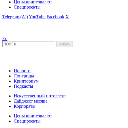
Цены криптовалют
Спецпроекты
Telegram (AI)
YouTube
Facebook
X
En
Новости
Лонгриды
Крипториум
Подкасты
Искусственный интеллект
Дайджест месяца
Корпораты
Цены криптовалют
Спецпроекты