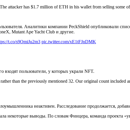
 The attacker has $1.7 million of ETH in his wallet from selling some o
ользователя. Аналитики компании PeckShield опубликовали спи
oneX, Mutant Ape Yacht Club и другие.
tps://t.co/s9OmiJu2m3
pic.twitter.com/xE1tFJnDMK
го входят пользователи, у которых украли NFT.
rather than the previously mentioned 32. Our original count included a
 злоумышленника неактивен. Расследование продолжается, добав
лала некоторые выводы. По словам Финцера, команда проекта «у