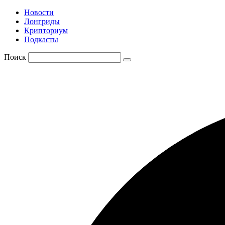
Новости
Лонгриды
Крипториум
Подкасты
Поиск