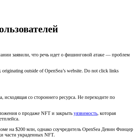
ользователей
пании заявили, что речь идет о фишинговой атаке — проблем
k originating outside of OpenSea’s website. Do not click links
, исходящая со стороннего ресурса. Не переходите по
дложения о продаже NFT и закрыть
уязвимость
, которая
етплейса.
ломе на $200 млн, однако соучредитель OpenSea Девин Финцер
жи части украденных NFT.