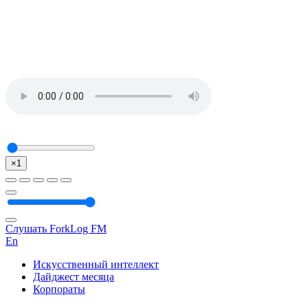
×1
Слушать ForkLog FM
En
Искусственный интеллект
Дайджест месяца
Корпораты