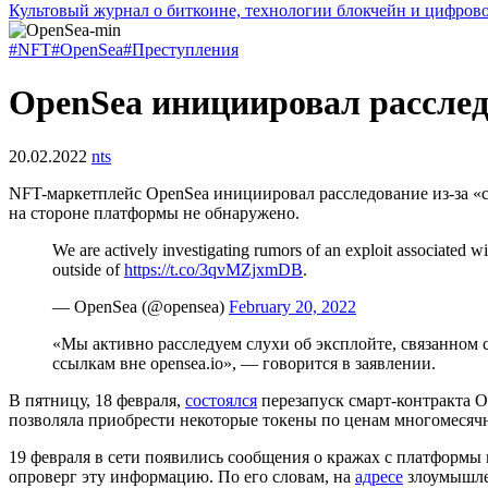
Культовый журнал о биткоине, технологии блокчейн и цифров
#NFT
#OpenSea
#Преступления
OpenSea инициировал расслед
20.02.2022
nts
NFT-маркетплейс OpenSea инициировал расследование из-за «сл
на стороне платформы не обнаружено.
We are actively investigating rumors of an exploit associated w
outside of
https://t.co/3qvMZjxmDB
.
— OpenSea (@opensea)
February 20, 2022
«Мы активно расследуем слухи об эксплойте, связанном с
ссылкам вне opensea.io», — говорится в заявлении.
В пятницу, 18 февраля,
состоялся
перезапуск смарт-контракта 
позволяла приобрести некоторые токены по ценам многомесячн
19 февраля в сети появились сообщения о кражах с платформы
опроверг эту информацию. По его словам, на
адресе
злоумышлен