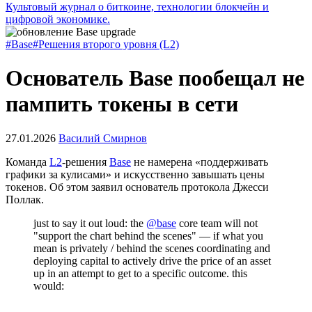
Культовый журнал о биткоине, технологии блокчейн и
цифровой экономике.
#Base
#Решения второго уровня (L2)
Основатель Base пообещал не
пампить токены в сети
27.01.2026
Василий Смирнов
Команда
L2
-решения
Base
не намерена «поддерживать
графики за кулисами» и искусственно завышать цены
токенов. Об этом заявил основатель протокола Джесси
Поллак.
just to say it out loud: the
@base
core team will not
"support the chart behind the scenes" — if what you
mean is privately / behind the scenes coordinating and
deploying capital to actively drive the price of an asset
up in an attempt to get to a specific outcome. this
would:
-…