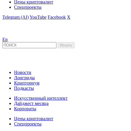
Цены криптовалют
Спецпроекты
Telegram (AI)
YouTube
Facebook
X
En
Новости
Лонгриды
Крипториум
Подкасты
Искусственный интеллект
Дайджест месяца
Корпораты
Цены криптовалют
Спецпроекты