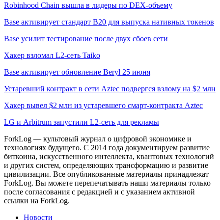
Robinhood Chain вышла в лидеры по DEX-объему
Base активирует стандарт B20 для выпуска нативных токенов
Base усилит тестирование после двух сбоев сети
Хакер взломал L2-сеть Taiko
Base активирует обновление Beryl 25 июня
Устаревший контракт в сети Aztec подвергся взлому на $2 млн
Хакер вывел $2 млн из устаревшего смарт-контракта Aztec
LG и Arbitrum запустили L2-сеть для рекламы
ForkLog — культовый журнал о цифровой экономике и
технологиях будущего. С 2014 года документируем развитие
биткоина, искусственного интеллекта, квантовых технологий
и других систем, определяющих трансформацию и развитие
цивилизации.
Все опубликованные материалы принадлежат
ForkLog. Вы можете перепечатывать наши материалы только
после согласования с редакцией и с указанием активной
ссылки на ForkLog.
Новости