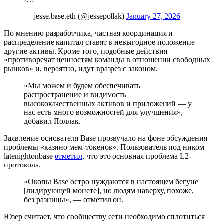
— jesse.base.eth (@jessepollak)
January 27, 2026
По мнению разработчика, частная координация и
распределение капитал ставят в невыгодное положение
другие активы. Кроме того, подобные действия
«противоречат ценностям команды в отношении свободных
рынков» и, вероятно, идут вразрез с законом.
«Мы можем и будем обеспечивать
распространение и видимость
высококачественных активов и приложений — у
нас есть много возможностей для улучшения», —
добавил Поллак.
Заявление основателя Base прозвучало на фоне обсуждения
проблемы «казино мем-токенов». Пользователь под ником
latenightonbase
отметил
, что это основная проблема L2-
протокола.
«Окопы Base остро нуждаются в настоящем бегуне
[лидирующей монете], но людям наверху, похоже,
без разницы», — отметил он.
Юзер считает, что сообществу сети необходимо сплотиться