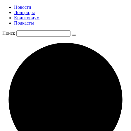
Новости
Лонгриды
Крипториум
Подкасты
Поиск