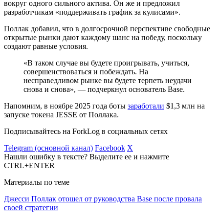
вокруг одного сильного актива. Он же и предложил
разработчикам «поддерживать график за кулисами».
Поллак добавил, что в долгосрочной перспективе свободные
открытые рынки дают каждому шанс на победу, поскольку
создают равные условия.
«В таком случае вы будете проигрывать, учиться,
совершенствоваться и побеждать. На
несправедливом рынке вы будете терпеть неудачи
снова и снова», — подчеркнул основатель Base.
Напомним, в ноябре 2025 года боты
заработали
$1,3 млн на
запуске токена JESSE от Поллака.
Подписывайтесь на ForkLog в социальных сетях
Telegram (основной канал)
Facebook
X
Нашли ошибку в тексте? Выделите ее и нажмите
CTRL+ENTER
Материалы по теме
Джесси Поллак отошел от руководства Base после провала
своей стратегии