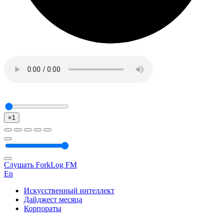
×1
Слушать ForkLog FM
En
Искусственный интеллект
Дайджест месяца
Корпораты